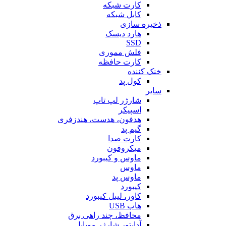
کارت شبکه
کابل شبکه
ذخیره سازی
هارد دیسک
SSD
فلش مموری
کارت حافظه
خنک کننده
کول پد
سایر
شارژر لپ تاپ
اسپیکر
هدفون، هدست، هندزفری
گیم پد
کارت صدا
میکروفون
ماوس و کیبورد
ماوس
ماوس پد
کیبورد
کاور، لیبل کیبورد
هاب USB
محافظ، چند راهی برق
آداپتور شارژر موبایل