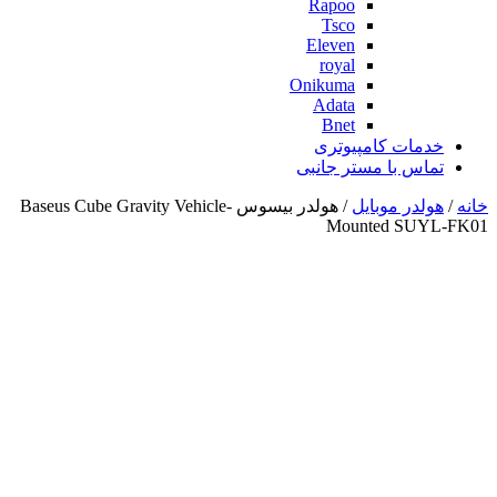
Rapoo
Tsco
Eleven
royal
Onikuma
Adata
Bnet
خدمات کامپیوتری
تماس با مستر جانبی
خانه
/
هولدر موبایل
/ هولدر بیسوس Baseus Cube Gravity Vehicle-
Mounted SUYL-FK01