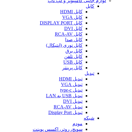
لوازم جانبی کامپیوتر و لپ تاپ
کابل
کابل HDMI
کابل VGA
کابل DISPLAY PORT
کابل DVI
کابل RCA-AV
کابل صدا
کابل نوری (اپتیکال)
کابل برق
کابل تلفن
کابل USB
کابل پرینتر
تبدیل
تبدیل HDMI
تبدیل VGA
تبدیل type-c
تبدیل USB به LAN
تبدیل DVI
تبدیل RCA-AV
تبدیل Display Port
شبکه
مودم
سویچ، روتر، اکسس پوینت