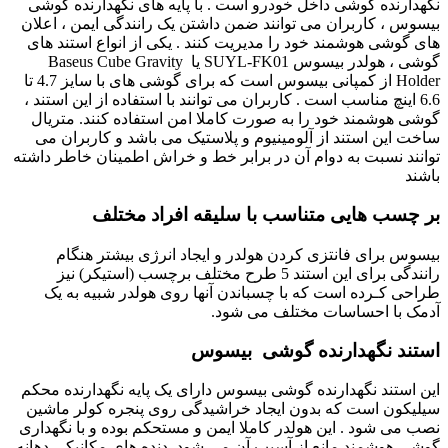
نگهدارنده گوشی داخل خودرو است . با پایه های نگهدارنده گوشی
بیسوس ، کاربران می توانند ضمن داشتن یک رانندگی ایمن ، اعلان
های گوشی هوشمند خود را مدیریت کنند . یکی از انواع استند های
گوشی ، هولدر بیسوس SUYL-FK01 یا Baseus Cube Gravity
Holder از کمپانی بیسوس است که برای گوشی های با سایز 4.7 تا
6.6 اینچ مناسب است . کاربران می توانند با استفاده از این استند ،
گوشی هوشمند خود را به صورت کاملا امن استفاده کنند. متریال
ساخت این استند از آلومینیوم و پلاستیک می باشد و کاربران می
توانند نسبت به دوام آن در برابر خط و خراش اطمینان خاطر داشته
باشند
بر چسب هایی متناسب با سلیقه افراد مختلف
بیسوس برای فانتزی کردن هولدر و ایجاد انرژی بیشتر هنگام
رانندگی برای این استند 5 طرح مختلف برچسب (استیکر) نیز
طراحی کـرده است که با چسباندن آنها روی هولدر شبیه به یک
آدمک با احساسات مختلف می شود.
استند نگهدارنده گوشی
بیسوس
این استند نگهدارنده گوشی بیسوس دارای یک پایه نگهدارنده محکم
سیلیکون است که بدون ایجاد خراشیدگی روی پنجره کولر ماشین
نصب می شود . این هولدر کاملا ایمن و مستحکم بوده و با نگهداری
گوشی هوشمند مانع از آسیب آن می شود. دنده های مکانیکی دهانه