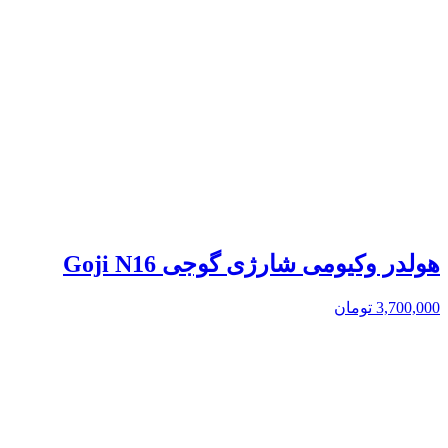
هولدر وکیومی شارژی گوجی Goji N16
3,700,000
تومان