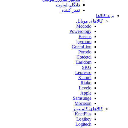
دانگل بلوتوث
تمیز کننده
برند کالاها
کالاهای موبایل
Mcdodo
Powerology
Baseus
joyroom
GreenLion
Porodo
Coteetci
Earldom
SKG
Lepresso
Xiaomi
Rtako
Levelo
Apple
Samsunge
Mocoson
کالاهای کامپیوتر
KnetPlus
Logikey
Logitech