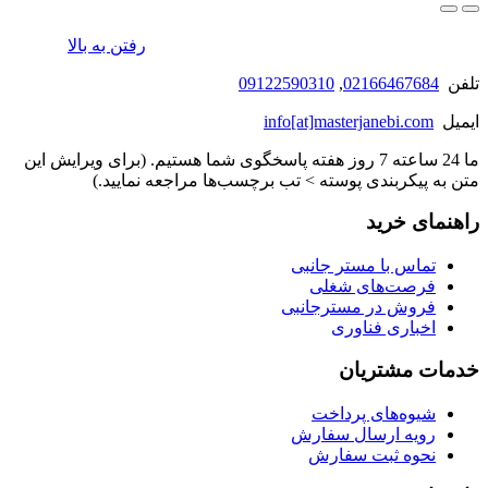
رفتن به بالا
تلفن
02166467684
,
09122590310
ایمیل
info[at]masterjanebi.com
ما 24 ساعته 7 روز هفته پاسخگوی شما هستیم. (برای ویرایش این
متن به پیکربندی پوسته > تب برچسب‌ها مراجعه نمایید.)
راهنمای خرید
تماس با مستر جانبی
فرصت‌های شغلی
فروش در مسترجانبی
اخباری فناوری
خدمات مشتریان
شیوه‌های پرداخت
رویه ارسال سفارش
نحوه ثبت سفارش