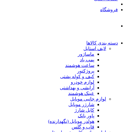
فروشگاه
دسته بندی کالاها
لایف استایل
ماساژور
پمپ باد
ساعت هوشمند
پروژکتور
کیف و کوله پشتی
لوازم خودرو
آرایشی و بهداشتی
عینک هوشمند
لوازم جانبی موبایل
شارژر موبایل
کابل شارژ
پاور بانک
هولدر موبایل (نگهدارنده)
قاب و گلس