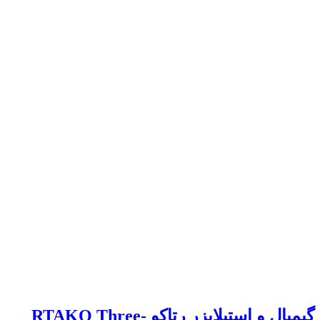
گیمبال و استبلایزر رتاکو RTAKO Three-