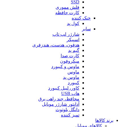
SSD
فلش مموری
کارت حافظه
خنک کننده
کول پد
سایر
شارژر لپ تاپ
اسپیکر
هدفون، هدست، هندزفری
گیم پد
کارت صدا
میکروفون
ماوس و کیبورد
ماوس
ماوس پد
کیبورد
کاور، لیبل کیبورد
هاب USB
محافظ، چند راهی برق
آداپتور شارژر موبایل
دانگل بلوتوث
تمیز کننده
برند کالاها
کالاهای موبایل