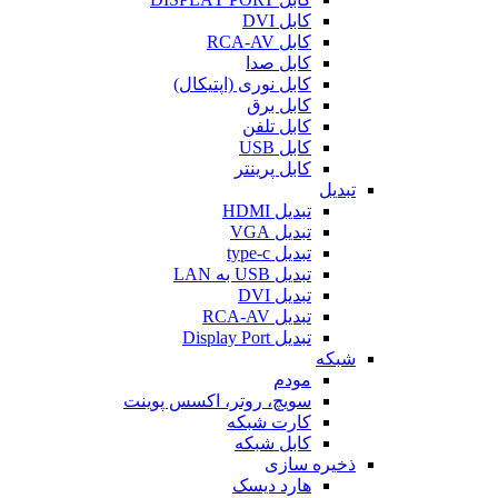
کابل DVI
کابل RCA-AV
کابل صدا
کابل نوری (اپتیکال)
کابل برق
کابل تلفن
کابل USB
کابل پرینتر
تبدیل
تبدیل HDMI
تبدیل VGA
تبدیل type-c
تبدیل USB به LAN
تبدیل DVI
تبدیل RCA-AV
تبدیل Display Port
شبکه
مودم
سویچ، روتر، اکسس پوینت
کارت شبکه
کابل شبکه
ذخیره سازی
هارد دیسک