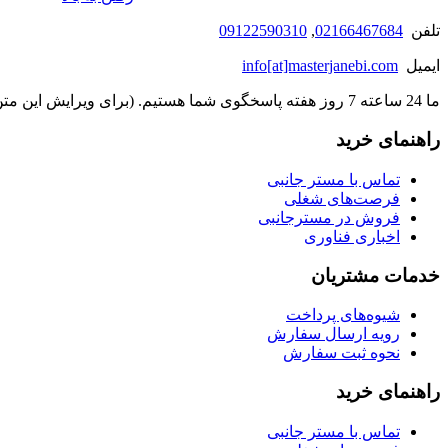
تلفن
02166467684
,
09122590310
ایمیل
info[at]masterjanebi.com
ما 24 ساعته 7 روز هفته پاسخگوی شما هستیم. (برای ویرایش این متن به پیکربندی پوسته > تب برچسب‌ها مراجعه نمایید.)
راهنمای خرید
تماس با مستر جانبی
فرصت‌های شغلی
فروش در مسترجانبی
اخباری فناوری
خدمات مشتریان
شیوه‌های پرداخت
رویه ارسال سفارش
نحوه ثبت سفارش
راهنمای خرید
تماس با مستر جانبی