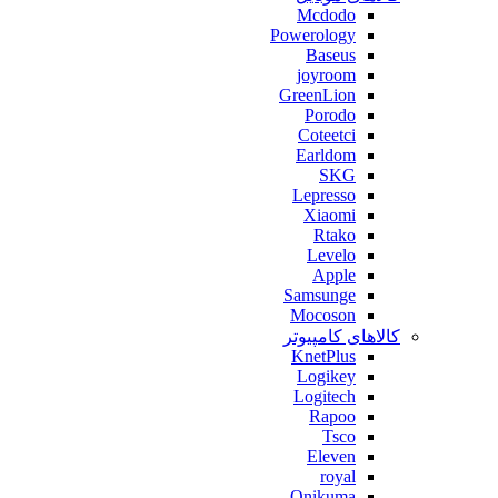
Mcdodo
Powerology
Baseus
joyroom
GreenLion
Porodo
Coteetci
Earldom
SKG
Lepresso
Xiaomi
Rtako
Levelo
Apple
Samsunge
Mocoson
کالاهای کامپیوتر
KnetPlus
Logikey
Logitech
Rapoo
Tsco
Eleven
royal
Onikuma