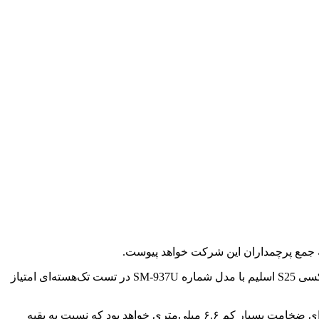
این گوشی اخیراً در بنچمارک معتبر گیک بنچ مشاهده شده است و با عملکرد قابل‌توجه خود، توجه علاقه‌مندان را به خود جلب کرده است. گلکسی S25 اسلیم با مدل شماره SM-937U در تست تک‌هسته‌ای امتیاز
قلب تپنده این گوشی، تراشه سفارشی اسنپدراگون ۸ الیت بوده که با ۱۲ گیگابایت حافظه رم همراه شده است. گفته می‌شود این گوشی دارای ضخامت بسیار کم ۶.۶ میلی‌متری خواهد بود که نسبت به بقیه