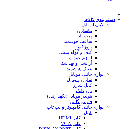
دسته بندی کالاها
لایف استایل
ماساژور
پمپ باد
ساعت هوشمند
پروژکتور
کیف و کوله پشتی
لوازم خودرو
آرایشی و بهداشتی
عینک هوشمند
لوازم جانبی موبایل
شارژر موبایل
کابل شارژ
پاور بانک
هولدر موبایل (نگهدارنده)
قاب و گلس
لوازم جانبی کامپیوتر و لپ تاپ
کابل
کابل HDMI
کابل VGA
کابل DISPLAY PORT