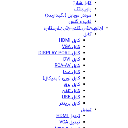
کابل شارژ
پاور بانک
هولدر موبایل (نگهدارنده)
قاب و گلس
لوازم جانبی کامپیوتر و لپ تاپ
کابل
کابل HDMI
کابل VGA
کابل DISPLAY PORT
کابل DVI
کابل RCA-AV
کابل صدا
کابل نوری (اپتیکال)
کابل برق
کابل تلفن
کابل USB
کابل پرینتر
تبدیل
تبدیل HDMI
تبدیل VGA