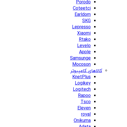
Porodo
Coteetci
Earldom
SKG
Lepresso
Xiaomi
Rtako
Levelo
Apple
Samsunge
Mocoson
کالاهای کامپیوتر
KnetPlus
Logikey
Logitech
Rapoo
Tsco
Eleven
royal
Onikuma