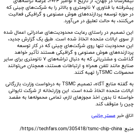
نیمه‌رسانا در جهان، از تاریخ ۱۱ نوامبر ۲۰۲۴، عرضه تراشه‌های
پیشرفته با فناوری ۷ نانومتری و بالاتر را به شرکت‌های چینی که
در حوزه توسعه پردازنده‌های هوش مصنوعی و گرافیکی فعالیت
می‌کنند، به حالت تعلیق در می‌آورد.
این تصمیم در راستای رعایت محدودیت‌های صادراتی اعمال شده
از سوی ایالات متحده اتخاذ شده است. طبق یک گزارش جدید،
این محدودیت تنها روی شرکت‌های چینی که در کار توسعه
پردازنده‌های هوش مصنوعی و گرافیکی هستند تأثیر خواهد
گذاشت و مشتریانی که به دنبال تراشه‌های ۷ نانومتری برای سایر
صنایع مانند تلفن همراه و ارتباطات هستند، همچنان می‌توانند
محصولات TSMCرا تهیه کنند.
به گفته منابع آگاه، تصمیم TSMC به درخواست وزارت بازرگانی
ایالات متحده اتخاذ شده است. این وزارتخانه از شرکت تایوانی
خواسته تا بدون اخذ مجوزهای لازم، تمامی محموله‌ها به مقصد
چین را متوقف کند.
اتاق خبر
مستر جانبی
منبع: https://techfars.com/305418/tsmc-chip-china/