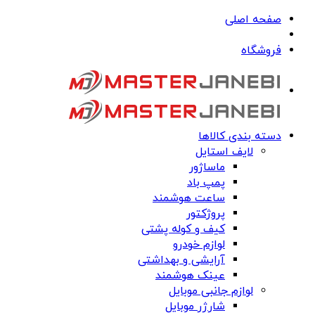
صفحه اصلی
فروشگاه
دسته بندی کالاها
لایف استایل
ماساژور
پمپ باد
ساعت هوشمند
پروژکتور
کیف و کوله پشتی
لوازم خودرو
آرایشی و بهداشتی
عینک هوشمند
لوازم جانبی موبایل
شارژر موبایل