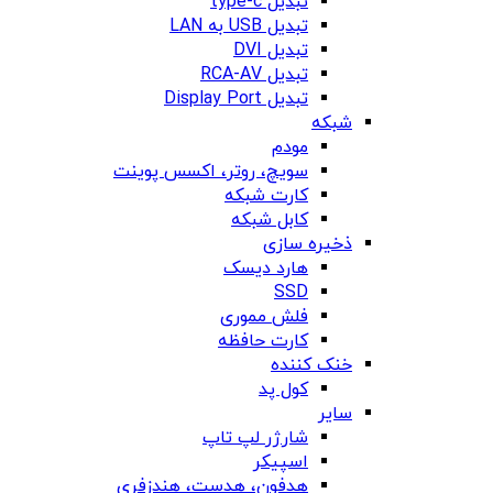
تبدیل type-c
تبدیل USB به LAN
تبدیل DVI
تبدیل RCA-AV
تبدیل Display Port
شبکه
مودم
سویچ، روتر، اکسس پوینت
کارت شبکه
کابل شبکه
ذخیره سازی
هارد دیسک
SSD
فلش مموری
کارت حافظه
خنک کننده
کول پد
سایر
شارژر لپ تاپ
اسپیکر
هدفون، هدست، هندزفری