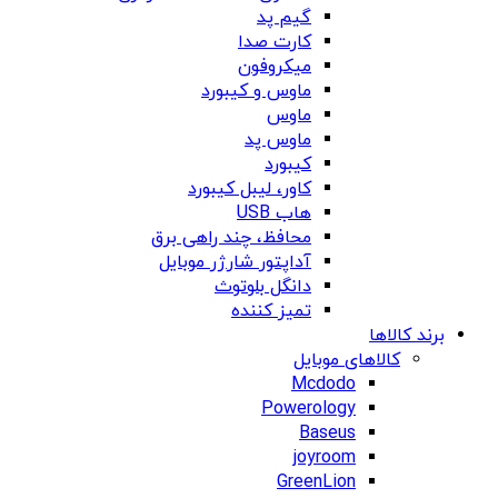
گیم پد
کارت صدا
میکروفون
ماوس و کیبورد
ماوس
ماوس پد
کیبورد
کاور، لیبل کیبورد
هاب USB
محافظ، چند راهی برق
آداپتور شارژر موبایل
دانگل بلوتوث
تمیز کننده
برند کالاها
کالاهای موبایل
Mcdodo
Powerology
Baseus
joyroom
GreenLion