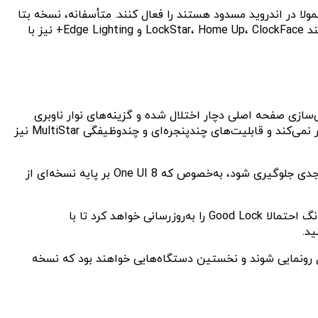
لا در اندروید مسدود هستند را فعال کنند. متأسفانه، نسخه بتا
باعث اختلال یا محدودیت در چندین افزونه کلیدی شده است. از جمله QuickStar، NavStar، MultiStar و NotiStar و سایر افزونه‌ها مانند LockStar، Home Up، ClockFace و Edge Lighting+ نیز با
 وجود دارد که به آن‌ها اشاره می‌کنیم. LockStar در تغییرات صفحه قفل مشکل دارد، Home Up در شخصی‌سازی صفحه اصلی دچار اختلال شده و گزینه‌های نوار ناوبری
NavStar به طور کامل کار نمی‌کنند. پنل تنظیمات سریع QuickStar دارای اشکالاتی است، تنظیمات نوتیفیکیشن NotiStar به‌درستی کار نمی‌کند و قابلیت‌های چندپنجره‌ای و چندوظیفگی MultiStar نیز
این مشکلات کاملاً غیرمنتظره نیستند. سامسونگ اغلب در طول مراحل بتا، قابلیت‌های Good Lock را محدود می‌کند تا از بروز مشکلات جدی جلوگیری شود، به‌خصوص که One UI 8 بر پایه نسخه‌ای از
در حال حاضر، ممکن است برخی از برنامه‌ها دچار کرش شده یا به‌درستی کار نکنند. با پیشرفت تست‌های بتا و تکمیل One UI 8، سامسونگ احتمالا Good Lock را به‌روزرسانی خواهد کرد تا با
د.
Galaxy Z و احتمالا مدل شایعه‌شده Flip 7 FE قرار است تابستان امسال رونمایی شوند و نخستین دستگاه‌هایی خواهند بود که نسخه