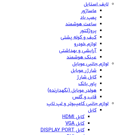
لایف استایل
ماساژور
پمپ باد
ساعت هوشمند
پروژکتور
کیف و کوله پشتی
لوازم خودرو
آرایشی و بهداشتی
عینک هوشمند
لوازم جانبی موبایل
شارژر موبایل
کابل شارژ
پاور بانک
هولدر موبایل (نگهدارنده)
قاب و گلس
لوازم جانبی کامپیوتر و لپ تاپ
کابل
کابل HDMI
کابل VGA
کابل DISPLAY PORT