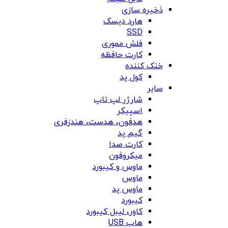
ذخیره سازی
هارد دیسک
SSD
فلش مموری
کارت حافظه
خنک کننده
کول پد
سایر
شارژر لپ تاپ
اسپیکر
هدفون، هدست، هندزفری
گیم پد
کارت صدا
میکروفون
ماوس و کیبورد
ماوس
ماوس پد
کیبورد
کاور، لیبل کیبورد
هاب USB