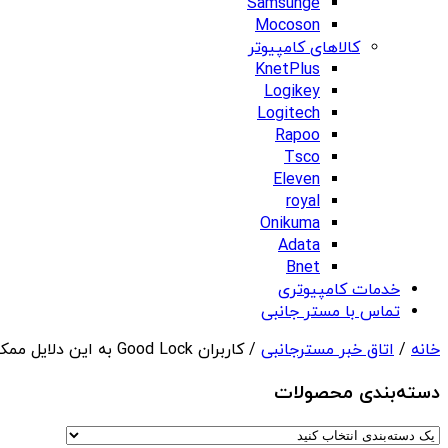
Samsunge
Mocoson
کالاهای کامپیوتر
KnetPlus
Logikey
Logitech
Rapoo
Tsco
Eleven
royal
Onikuma
Adata
Bnet
خدمات کامپیوتری
تماس با مستر جانبی
خانه
/
اتاق خبر مسترجانبی
/ کاربران Good Lock به این دلایل ممکن است بخواهند از نسخه بتای One UI 8 دوری کنند
دسته‌بندی‌ محصولات