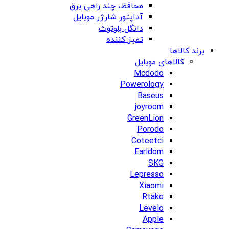
محافظ، چند راهی برق
آداپتور شارژر موبایل
دانگل بلوتوث
تمیز کننده
برند کالاها
کالاهای موبایل
Mcdodo
Powerology
Baseus
joyroom
GreenLion
Porodo
Coteetci
Earldom
SKG
Lepresso
Xiaomi
Rtako
Levelo
Apple