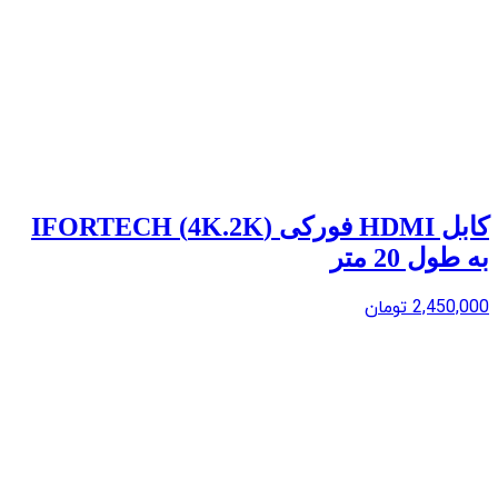
کابل HDMI فورکی (4K.2K) IFORTECH
به طول 20 متر
2,450,000
تومان