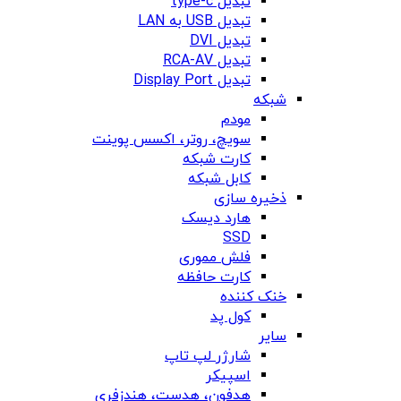
تبدیل type-c
تبدیل USB به LAN
تبدیل DVI
تبدیل RCA-AV
تبدیل Display Port
شبکه
مودم
سویچ، روتر، اکسس پوینت
کارت شبکه
کابل شبکه
ذخیره سازی
هارد دیسک
SSD
فلش مموری
کارت حافظه
خنک کننده
کول پد
سایر
شارژر لپ تاپ
اسپیکر
هدفون، هدست، هندزفری