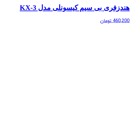
هندزفری بی سیم کیسونلی مدل KX-3
460,200
تومان