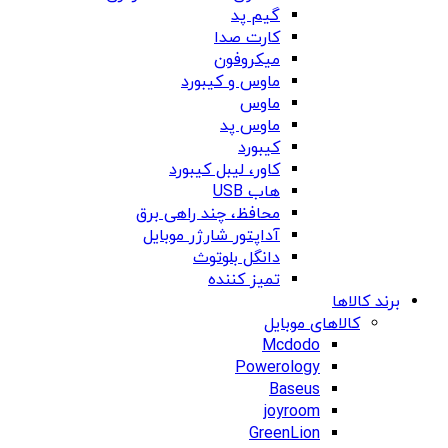
گیم پد
کارت صدا
میکروفون
ماوس و کیبورد
ماوس
ماوس پد
کیبورد
کاور، لیبل کیبورد
هاب USB
محافظ، چند راهی برق
آداپتور شارژر موبایل
دانگل بلوتوث
تمیز کننده
برند کالاها
کالاهای موبایل
Mcdodo
Powerology
Baseus
joyroom
GreenLion