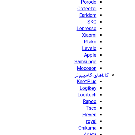
Porodo
Coteetci
Earldom
SKG
Lepresso
Xiaomi
Rtako
Levelo
Apple
Samsunge
Mocoson
کالاهای کامپیوتر
KnetPlus
Logikey
Logitech
Rapoo
Tsco
Eleven
royal
Onikuma