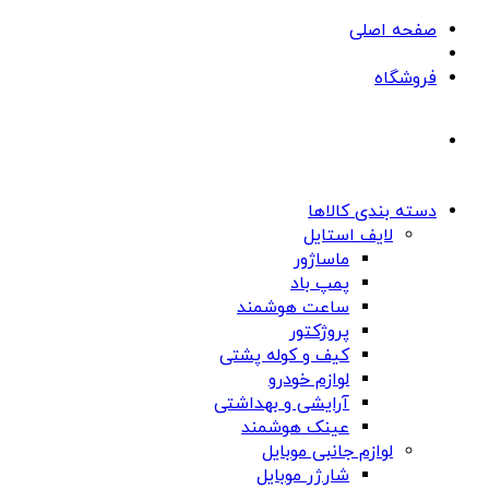
صفحه اصلی
فروشگاه
دسته بندی کالاها
لایف استایل
ماساژور
پمپ باد
ساعت هوشمند
پروژکتور
کیف و کوله پشتی
لوازم خودرو
آرایشی و بهداشتی
عینک هوشمند
لوازم جانبی موبایل
شارژر موبایل