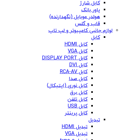
کابل شارژ
پاور بانک
هولدر موبایل (نگهدارنده)
قاب و گلس
لوازم جانبی کامپیوتر و لپ تاپ
کابل
کابل HDMI
کابل VGA
کابل DISPLAY PORT
کابل DVI
کابل RCA-AV
کابل صدا
کابل نوری (اپتیکال)
کابل برق
کابل تلفن
کابل USB
کابل پرینتر
تبدیل
تبدیل HDMI
تبدیل VGA