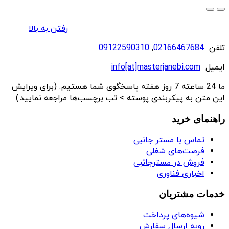
رفتن به بالا
تلفن
02166467684
,
09122590310
ایمیل
info[at]masterjanebi.com
ما 24 ساعته 7 روز هفته پاسخگوی شما هستیم. (برای ویرایش
این متن به پیکربندی پوسته > تب برچسب‌ها مراجعه نمایید.)
راهنمای خرید
تماس با مستر جانبی
فرصت‌های شغلی
فروش در مسترجانبی
اخباری فناوری
خدمات مشتریان
شیوه‌های پرداخت
رویه ارسال سفارش