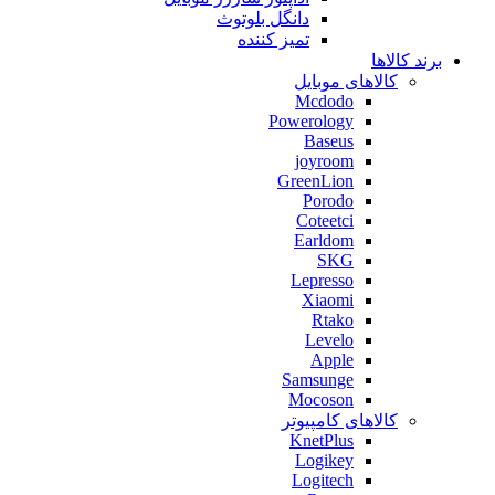
دانگل بلوتوث
تمیز کننده
برند کالاها
کالاهای موبایل
Mcdodo
Powerology
Baseus
joyroom
GreenLion
Porodo
Coteetci
Earldom
SKG
Lepresso
Xiaomi
Rtako
Levelo
Apple
Samsunge
Mocoson
کالاهای کامپیوتر
KnetPlus
Logikey
Logitech