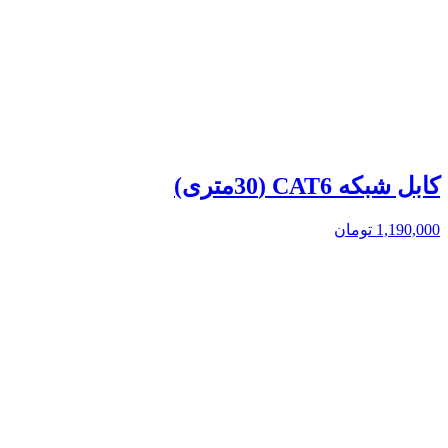
کابل شبکه CAT6 (30متری)
1,190,000
تومان