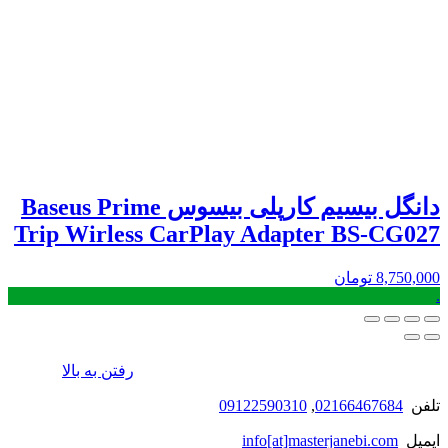
دانگل بیسیم کارپلی بیسوس Baseus Prime
Trip Wirless CarPlay Adapter BS-CG027
8,750,000
تومان
.
رفتن به بالا
تلفن
02166467684
,
09122590310
ایمیل
info[at]masterjanebi.com