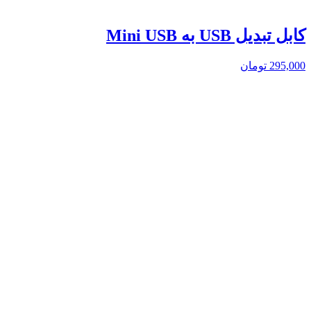
کابل تبدیل USB به Mini USB
295,000
تومان