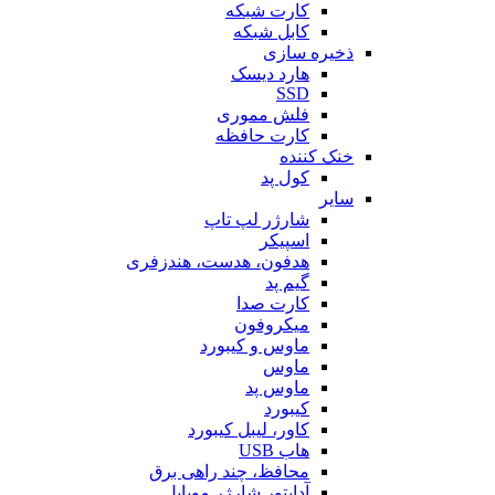
کارت شبکه
کابل شبکه
ذخیره سازی
هارد دیسک
SSD
فلش مموری
کارت حافظه
خنک کننده
کول پد
سایر
شارژر لپ تاپ
اسپیکر
هدفون، هدست، هندزفری
گیم پد
کارت صدا
میکروفون
ماوس و کیبورد
ماوس
ماوس پد
کیبورد
کاور، لیبل کیبورد
هاب USB
محافظ، چند راهی برق
آداپتور شارژر موبایل