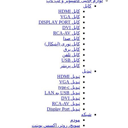
لوازم جانبی کامپیوتر و لپ تاپ
کابل
کابل HDMI
کابل VGA
کابل DISPLAY PORT
کابل DVI
کابل RCA-AV
کابل صدا
کابل نوری (اپتیکال)
کابل برق
کابل تلفن
کابل USB
کابل پرینتر
تبدیل
تبدیل HDMI
تبدیل VGA
تبدیل type-c
تبدیل USB به LAN
تبدیل DVI
تبدیل RCA-AV
تبدیل Display Port
شبکه
مودم
سویچ، روتر، اکسس پوینت