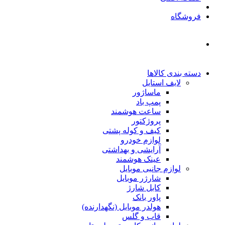
فروشگاه
دسته بندی کالاها
لایف استایل
ماساژور
پمپ باد
ساعت هوشمند
پروژکتور
کیف و کوله پشتی
لوازم خودرو
آرایشی و بهداشتی
عینک هوشمند
لوازم جانبی موبایل
شارژر موبایل
کابل شارژ
پاور بانک
هولدر موبایل (نگهدارنده)
قاب و گلس