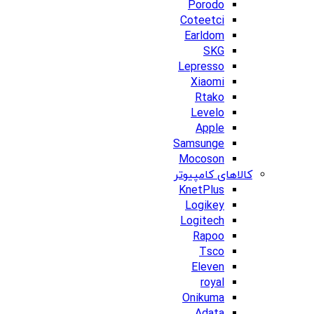
Porodo
Coteetci
Earldom
SKG
Lepresso
Xiaomi
Rtako
Levelo
Apple
Samsunge
Mocoson
کالاهای کامپیوتر
KnetPlus
Logikey
Logitech
Rapoo
Tsco
Eleven
royal
Onikuma