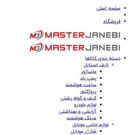
صفحه اصلی
فروشگاه
دسته بندی کالاها
لایف استایل
ماساژور
پمپ باد
ساعت هوشمند
پروژکتور
کیف و کوله پشتی
لوازم خودرو
آرایشی و بهداشتی
عینک هوشمند
لوازم جانبی موبایل
شارژر موبایل