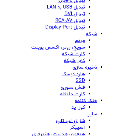
تبدیل type-c
تبدیل USB به LAN
تبدیل DVI
تبدیل RCA-AV
تبدیل Display Port
شبکه
مودم
سویچ، روتر، اکسس پوینت
کارت شبکه
کابل شبکه
ذخیره سازی
هارد دیسک
SSD
فلش مموری
کارت حافظه
خنک کننده
کول پد
سایر
شارژر لپ تاپ
اسپیکر
هدفون، هدست، هندزفری