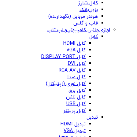
کابل شارژ
پاور بانک
هولدر موبایل (نگهدارنده)
قاب و گلس
لوازم جانبی کامپیوتر و لپ تاپ
کابل
کابل HDMI
کابل VGA
کابل DISPLAY PORT
کابل DVI
کابل RCA-AV
کابل صدا
کابل نوری (اپتیکال)
کابل برق
کابل تلفن
کابل USB
کابل پرینتر
تبدیل
تبدیل HDMI
تبدیل VGA