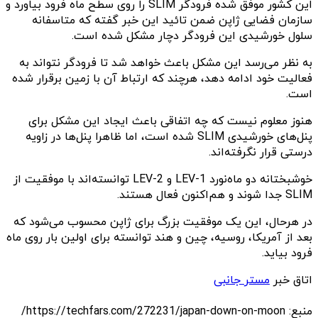
این کشور موفق شده فرودگر SLIM را روی سطح ماه فرود بیاورد و
سازمان فضایی ژاپن ضمن تائید این خبر گفته که متاسفانه
سلول خورشیدی این فرودگر دچار مشکل شده است.
به نظر می‌رسد این مشکل باعث خواهد شد تا فرودگر نتواند به
فعالیت خود ادامه دهد، هرچند که ارتباط آن با زمین برقرار شده
است.
هنوز معلوم نیست که چه اتفاقی باعث ایجاد این مشکل برای
پنل‌های خورشیدی SLIM شده است، اما ظاهرا پنل‌ها در زاویه
درستی قرار نگرفته‌اند.
خوشبختانه دو ماه‌نورد LEV-1 و LEV-2 توانسته‌اند با موفقیت از
SLIM جدا شوند و هم‌اکنون فعال هستند.
در هرحال، این یک موفقیت بزرگ برای ژاپن محسوب می‌شود که
بعد از آمریکا، روسیه، چین و هند توانسته برای اولین بار روی ماه
فرود بیاید.
اتاق خبر
مستر جانبی
منبع: https://techfars.com/272231/japan-down-on-moon/