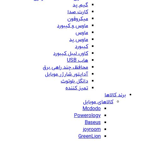
گیم پد
کارت صدا
میکروفون
ماوس و کیبورد
ماوس
ماوس پد
کیبورد
کاور، لیبل کیبورد
هاب USB
محافظ، چند راهی برق
آداپتور شارژر موبایل
دانگل بلوتوث
تمیز کننده
برند کالاها
کالاهای موبایل
Mcdodo
Powerology
Baseus
joyroom
GreenLion