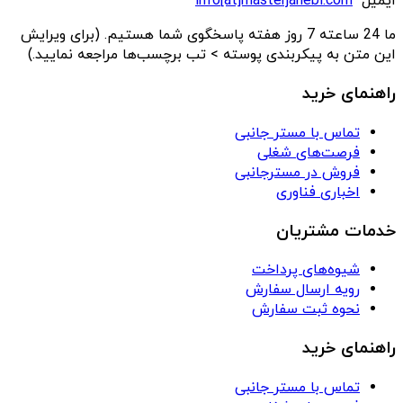
ایمیل
info[at]masterjanebi.com
ما 24 ساعته 7 روز هفته پاسخگوی شما هستیم. (برای ویرایش
این متن به پیکربندی پوسته > تب برچسب‌ها مراجعه نمایید.)
راهنمای خرید
تماس با مستر جانبی
فرصت‌های شغلی
فروش در مسترجانبی
اخباری فناوری
خدمات مشتریان
شیوه‌های پرداخت
رویه ارسال سفارش
نحوه ثبت سفارش
راهنمای خرید
تماس با مستر جانبی