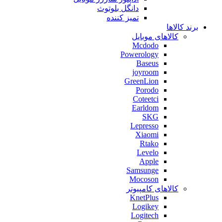
دانگل بلوتوث
تمیز کننده
برند کالاها
کالاهای موبایل
Mcdodo
Powerology
Baseus
joyroom
GreenLion
Porodo
Coteetci
Earldom
SKG
Lepresso
Xiaomi
Rtako
Levelo
Apple
Samsunge
Mocoson
کالاهای کامپیوتر
KnetPlus
Logikey
Logitech