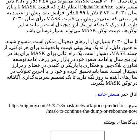
برای سال ۲۰۳۰، قیمت MASK می‌تواند بین ۳.۵۸ دلار و ۴.۵۷ دلار
متغیر باشد. DigitalCoinPrice انتظار دارد که قیمت MASK تا پایان
سال ۲۰۳۰ به ۴.۸۴ دلار یا ۵.۹۹ دلار افزایش یابد. پیش از اعتماد به
هر منبعی که سعی در پیش‌بینی قیمت MASK برای سال ۲۰۳۰
دارد، باید درک کنید که این یک ارز دیجیتال است و مانند سایر
توکن‌ها، قیمت توکن MASK می‌تواند بسیار نوسانی باشد.
تا سال ۲۰۳۰ بسیاری از ارزهای دیجیتال ممکن است منسوخ شوند.
به همین دلیل، ارائه یک پیش‌بینی قیمت واقع‌بینانه برای هر توکنی، از
جمله MASK، دشوار است. یک راه عالی برای MASK برای بقا در
این پنج سال و ادامه صعود خود در بازار رمزارزها، ادامه توسعه
فناوری بلاک‌چین و همکاری با بازیگران کلیدی در فضای رمزارز
دیجیتال است. شما باید تحقیق کرده و خود را با آخرین تحولات در
سال‌های آینده به روز نگه دارید تا یک تصمیم سرمایه‌گذاری آگاهانه
در توکن MASK بگیرید.
اتاق خبر
مستر جانبی
منبع: https://diginoy.com/329258/mask-network-price-prediction-
mask-to-continue-the-dump-or-rebounce-now/
دیدگاه‌های نوشته