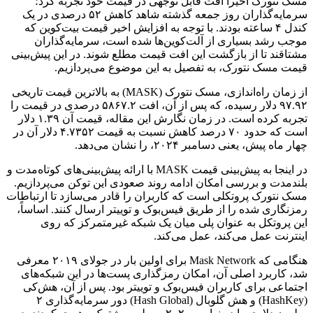
مسک نتورک اخیراً افت قابل توجهی در قیمت خود تجربه کرد؛
سرمایه‌گذاران روز جمعه گذشته شاهد کاهش ۵۲ درصدی در یک
کندل ۴ ساعته بودند. با توجه به افزایش اخیر قیمت بیت‌کوین که
موجب رشد بسیاری از آلت‌کوین‌ها شده است، سرمایه‌گذاران
مشتاقند تا از بازگشت این افت قیمت مطلع شوند. در این پیش‌بینی
قیمت مسک نتورک، به تفصیل به این موضوع می‌پردازیم.
از زمان راه‌اندازی، مسک نتورک (MASK) به بالاترین قیمت تاریخی
۹۷.۹۲ دلار رسیده، که پس از آن، افت ۵۸۶۷.۲ درصدی در قیمت را
تجربه کرده است. در زمان نگارش این مقاله، قیمت آن ۱.۳۹ دلار
است که حدود ۷۰ درصد کاهش نسبت به قیمت ۴.۷۳۵۲ دلار آن در
چهار ماه پیش، یعنی دسامبر ۲۰۲۴، را نشان می‌دهد.
در اینجا به پیش‌بینی قیمت MASK با ارائه پیش‌بینی‌های کوتاه‌مدت و
بلندمدت و بررسی امکان ادامه روند صعودی این توکن می‌پردازیم.
مسک نتورک پروتکلی است که کاربران را قادر می‌سازد تا ارتباطات
رمزنگاری شده را از طریق فیس‌بوک و توییتر ارسال کنند. اساساً،
این پروتکل به عنوان پلی میان یک شبکه غیرمتمرکز که روی
اینترنت عمل می‌کند، عمل می‌کند.
هنگامی که Mask Network برای اولین بار در جولای ۲۰۱۹ معرفی
شد، کاربرد اصلی آن، امکان رمزگذاری پست‌ها در این شبکه‌های
اجتماعی برای کاربران فیس‌بوک و توییتر بود. پس از آن، هش‌کی
(HashKey) و هش گلوبال (Hash Global) دور سرمایه‌گذاری ۲