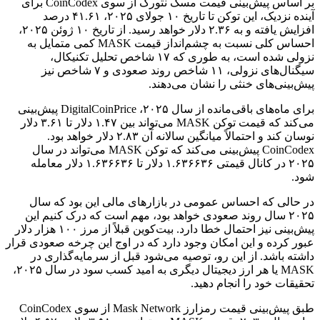
بر اساس پیش‌بینی قیمت مسک نتورک از سوی CoinCodex برای
آینده نزدیک، این توکن تا تاریخ ۱۰ جولای ۲۰۲۵، ۴۱.۶۱ درصد
افزایش یافته و به ۲.۳۶ دلار خواهد رسید. از تاریخ ۱۰ ژوئن ۲۰۲۵،
احساس کلی نسبت به چشم‌انداز قیمت MASK کمی متمایل به
نزولی شده است، به طوری که ۱۷ شاخص تحلیل تکنیکال،
سیگنال‌های نزولی، ۱۱ شاخص روند صعودی و ۷ شاخص نیز
پیش‌بینی‌های خنثی را نشان می‌دهند.
برای ماه‌های باقی‌مانده از سال ۲۰۲۵، DigitalCoinPrice پیش‌بینی
می‌کند که قیمت توکن MASK می‌تواند بین ۱.۴۷ دلار تا ۳.۶۱ دلار
نوسان کند و احتمالاً میانگین سالانه آن ۲.۸۳ دلار خواهد بود.
CoinCodex پیش‌بینی می‌کند که توکن MASK می‌تواند در سال
۲۰۲۵ در کانال قیمتی ۱.۶۳۶۶۳۶ دلار تا ۱.۶۳۶۶۳۶ دلار معامله
شود.
در حالی که احساس عمومی در بازارهای مالی این بود که سال
۲۰۲۵ سال روند صعودی خواهد بود، مهم است که درک کنیم این
پیش‌بینی نیز احتمال خطا دارد. بیت‌کوین قبلاً از مرز ۱۰۰ هزار دلار
عبور کرده و این امکان وجود دارد که در اوج این چرخه صعودی قرار
داشته باشد. از این رو، توصیه می‌شود قبل از سرمایه‌گذاری در
MASK یا هر ارز دیجیتال دیگری به امید کسب سود در سال ۲۰۲۵،
تحقیقات خود را انجام دهید.
طبق پیش‌بینی قیمت رمزارز Mask Network از سوی CoinCodex