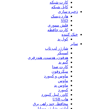
کارت شبکه
کابل شبکه
ذخیره سازی
هارد دیسک
SSD
فلش مموری
کارت حافظه
خنک کننده
کول پد
سایر
شارژر لپ تاپ
اسپیکر
هدفون، هدست، هندزفری
گیم پد
کارت صدا
میکروفون
ماوس و کیبورد
ماوس
ماوس پد
کیبورد
کاور، لیبل کیبورد
هاب USB
محافظ، چند راهی برق
آداپتور شارژر موبایل