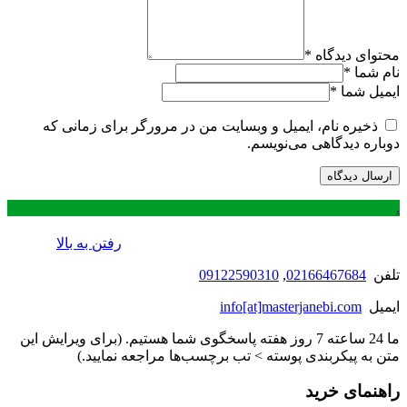
محتوای دیدگاه
*
نام شما
*
ایمیل شما
*
ذخیره نام، ایمیل و وبسایت من در مرورگر برای زمانی که
دوباره دیدگاهی می‌نویسم.
.
رفتن به بالا
تلفن
02166467684
,
09122590310
ایمیل
info[at]masterjanebi.com
ما 24 ساعته 7 روز هفته پاسخگوی شما هستیم. (برای ویرایش این
متن به پیکربندی پوسته > تب برچسب‌ها مراجعه نمایید.)
راهنمای خرید