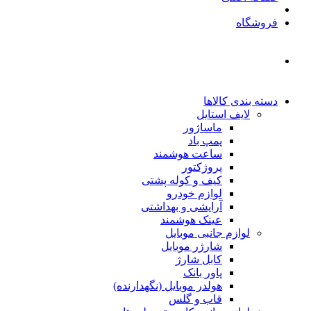
فروشگاه
دسته بندی کالاها
لایف استایل
ماساژور
پمپ باد
ساعت هوشمند
پروژکتور
کیف و کوله پشتی
لوازم خودرو
آرایشی و بهداشتی
عینک هوشمند
لوازم جانبی موبایل
شارژر موبایل
کابل شارژ
پاور بانک
هولدر موبایل (نگهدارنده)
قاب و گلس