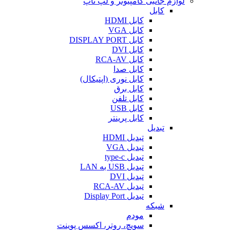
لوازم جانبی کامپیوتر و لپ تاپ
کابل
کابل HDMI
کابل VGA
کابل DISPLAY PORT
کابل DVI
کابل RCA-AV
کابل صدا
کابل نوری (اپتیکال)
کابل برق
کابل تلفن
کابل USB
کابل پرینتر
تبدیل
تبدیل HDMI
تبدیل VGA
تبدیل type-c
تبدیل USB به LAN
تبدیل DVI
تبدیل RCA-AV
تبدیل Display Port
شبکه
مودم
سویچ، روتر، اکسس پوینت