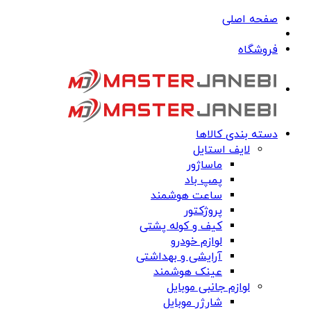
صفحه اصلی
فروشگاه
دسته بندی کالاها
لایف استایل
ماساژور
پمپ باد
ساعت هوشمند
پروژکتور
کیف و کوله پشتی
لوازم خودرو
آرایشی و بهداشتی
عینک هوشمند
لوازم جانبی موبایل
شارژر موبایل