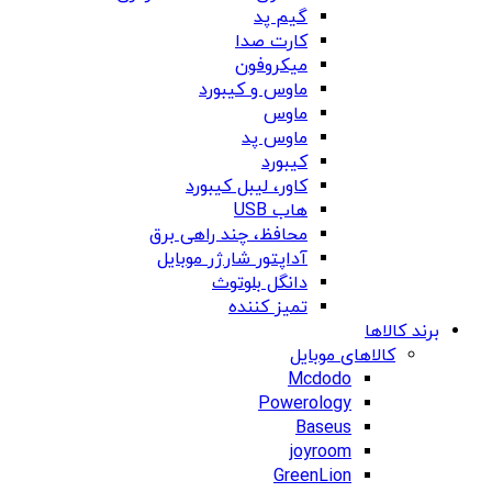
گیم پد
کارت صدا
میکروفون
ماوس و کیبورد
ماوس
ماوس پد
کیبورد
کاور، لیبل کیبورد
هاب USB
محافظ، چند راهی برق
آداپتور شارژر موبایل
دانگل بلوتوث
تمیز کننده
برند کالاها
کالاهای موبایل
Mcdodo
Powerology
Baseus
joyroom
GreenLion