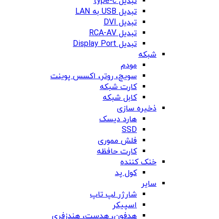
تبدیل type-c
تبدیل USB به LAN
تبدیل DVI
تبدیل RCA-AV
تبدیل Display Port
شبکه
مودم
سویچ، روتر، اکسس پوینت
کارت شبکه
کابل شبکه
ذخیره سازی
هارد دیسک
SSD
فلش مموری
کارت حافظه
خنک کننده
کول پد
سایر
شارژر لپ تاپ
اسپیکر
هدفون، هدست، هندزفری