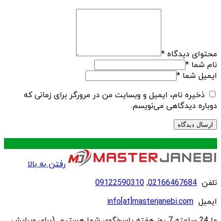
محتوای دیدگاه
*
نام شما
*
ایمیل شما
*
ذخیره نام، ایمیل و وبسایت من در مرورگر برای زمانی که
دوباره دیدگاهی می‌نویسم.
.
رفتن به بالا
تلفن
02166467684
,
09122590310
ایمیل
info[at]masterjanebi.com
ما 24 ساعته 7 روز هفته پاسخگوی شما هستیم. (برای ویرایش