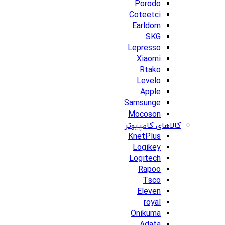
Porodo
Coteetci
Earldom
SKG
Lepresso
Xiaomi
Rtako
Levelo
Apple
Samsunge
Mocoson
کالاهای کامپیوتر
KnetPlus
Logikey
Logitech
Rapoo
Tsco
Eleven
royal
Onikuma