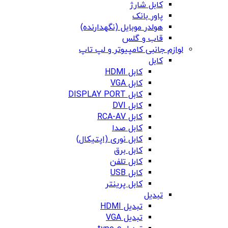
کابل شارژ
پاور بانک
هولدر موبایل (نگهدارنده)
قاب و گلس
لوازم جانبی کامپیوتر و لپ تاپ
کابل
کابل HDMI
کابل VGA
کابل DISPLAY PORT
کابل DVI
کابل RCA-AV
کابل صدا
کابل نوری (اپتیکال)
کابل برق
کابل تلفن
کابل USB
کابل پرینتر
تبدیل
تبدیل HDMI
تبدیل VGA