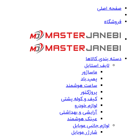
صفحه اصلی
فروشگاه
دسته بندی کالاها
لایف استایل
ماساژور
پمپ باد
ساعت هوشمند
پروژکتور
کیف و کوله پشتی
لوازم خودرو
آرایشی و بهداشتی
عینک هوشمند
لوازم جانبی موبایل
شارژر موبایل