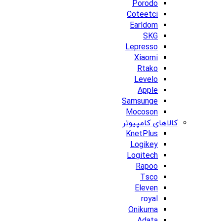
Porodo
Coteetci
Earldom
SKG
Lepresso
Xiaomi
Rtako
Levelo
Apple
Samsunge
Mocoson
کالاهای کامپیوتر
KnetPlus
Logikey
Logitech
Rapoo
Tsco
Eleven
royal
Onikuma