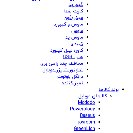
گیم پد
کارت صدا
میکروفون
ماوس و کیبورد
ماوس
ماوس پد
کیبورد
کاور، لیبل کیبورد
هاب USB
محافظ، چند راهی برق
آداپتور شارژر موبایل
دانگل بلوتوث
تمیز کننده
برند کالاها
کالاهای موبایل
Mcdodo
Powerology
Baseus
joyroom
GreenLion