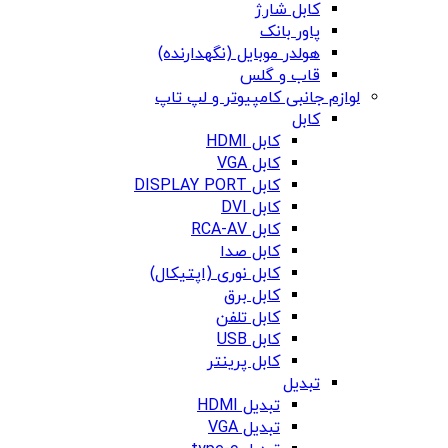
کابل شارژ
پاور بانک
هولدر موبایل (نگهدارنده)
قاب و گلس
لوازم جانبی کامپیوتر و لپ تاپ
کابل
کابل HDMI
کابل VGA
کابل DISPLAY PORT
کابل DVI
کابل RCA-AV
کابل صدا
کابل نوری (اپتیکال)
کابل برق
کابل تلفن
کابل USB
کابل پرینتر
تبدیل
تبدیل HDMI
تبدیل VGA