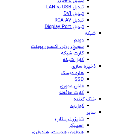
تبدیل type-c
تبدیل USB به LAN
تبدیل DVI
تبدیل RCA-AV
تبدیل Display Port
شبکه
مودم
سویچ، روتر، اکسس پوینت
کارت شبکه
کابل شبکه
ذخیره سازی
هارد دیسک
SSD
فلش مموری
کارت حافظه
خنک کننده
کول پد
سایر
شارژر لپ تاپ
اسپیکر
هدفون، هدست، هندزفری