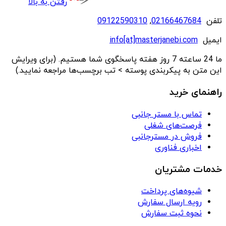
رفتن به بالا
تلفن
02166467684
,
09122590310
ایمیل
info[at]masterjanebi.com
ما 24 ساعته 7 روز هفته پاسخگوی شما هستیم. (برای ویرایش
این متن به پیکربندی پوسته > تب برچسب‌ها مراجعه نمایید.)
راهنمای خرید
تماس با مستر جانبی
فرصت‌های شغلی
فروش در مسترجانبی
اخباری فناوری
خدمات مشتریان
شیوه‌های پرداخت
رویه ارسال سفارش
نحوه ثبت سفارش