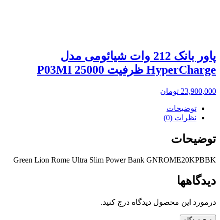
پاور بانک 212 وات شیائومی مدل
HyperCharge ظرفیت 25000 P03MI
23,900,000
تومان
توضیحات
نظرات (0)
توضیحات
Green Lion Rome Ultra Slim Power Bank GNROME20KPBBK
دیدگاهها
درمورد این محصول دیدگاه درج کنید.
درج دیدگاه