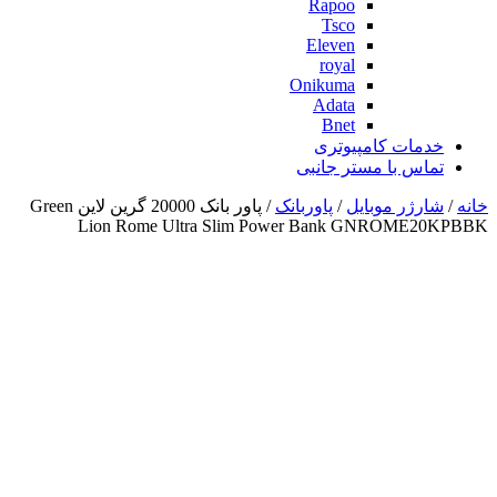
Rapoo
Tsco
Eleven
royal
Onikuma
Adata
Bnet
خدمات کامپیوتری
تماس با مستر جانبی
خانه
/
شارژر موبایل
/
پاوربانک
/ پاور بانک 20000 گرین لاین Green
Lion Rome Ultra Slim Power Bank GNROME20KPBBK