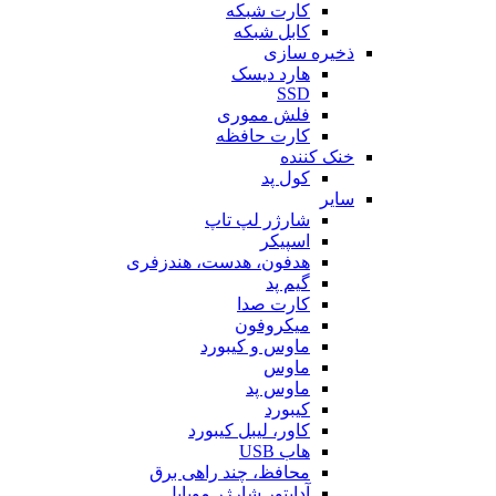
کارت شبکه
کابل شبکه
ذخیره سازی
هارد دیسک
SSD
فلش مموری
کارت حافظه
خنک کننده
کول پد
سایر
شارژر لپ تاپ
اسپیکر
هدفون، هدست، هندزفری
گیم پد
کارت صدا
میکروفون
ماوس و کیبورد
ماوس
ماوس پد
کیبورد
کاور، لیبل کیبورد
هاب USB
محافظ، چند راهی برق
آداپتور شارژر موبایل