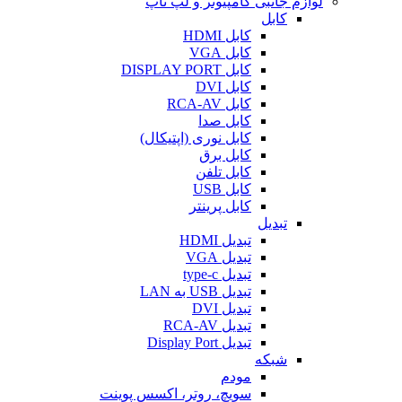
لوازم جانبی کامپیوتر و لپ تاپ
کابل
کابل HDMI
کابل VGA
کابل DISPLAY PORT
کابل DVI
کابل RCA-AV
کابل صدا
کابل نوری (اپتیکال)
کابل برق
کابل تلفن
کابل USB
کابل پرینتر
تبدیل
تبدیل HDMI
تبدیل VGA
تبدیل type-c
تبدیل USB به LAN
تبدیل DVI
تبدیل RCA-AV
تبدیل Display Port
شبکه
مودم
سویچ، روتر، اکسس پوینت