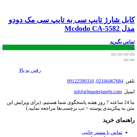
کابل شارژ تایپ سی به تایپ سی مک دودو
مدل Mcdodo CA-5582
تماس بگیرید
.
رفتن به بالا
تلفن
02166467684
,
09122590310
ایمیل
info[at]masterjanebi.com
ما 24 ساعته 7 روز هفته پاسخگوی شما هستیم. (برای ویرایش این
متن به پیکربندی پوسته > تب برچسب‌ها مراجعه نمایید.)
راهنمای خرید
تماس با مستر جانبی