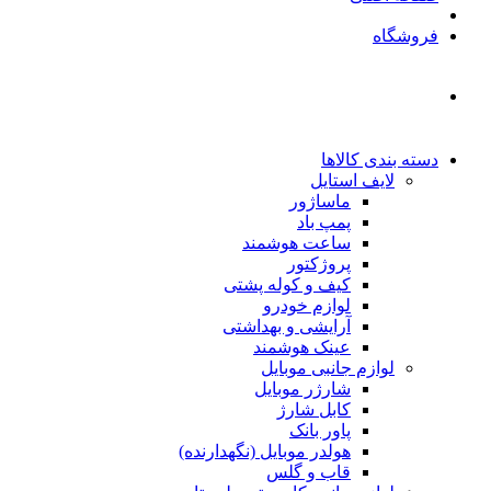
فروشگاه
دسته بندی کالاها
لایف استایل
ماساژور
پمپ باد
ساعت هوشمند
پروژکتور
کیف و کوله پشتی
لوازم خودرو
آرایشی و بهداشتی
عینک هوشمند
لوازم جانبی موبایل
شارژر موبایل
کابل شارژ
پاور بانک
هولدر موبایل (نگهدارنده)
قاب و گلس