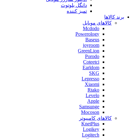
دانگل بلوتوث
تمیز کننده
برند کالاها
کالاهای موبایل
Mcdodo
Powerology
Baseus
joyroom
GreenLion
Porodo
Coteetci
Earldom
SKG
Lepresso
Xiaomi
Rtako
Levelo
Apple
Samsunge
Mocoson
کالاهای کامپیوتر
KnetPlus
Logikey
Logitech