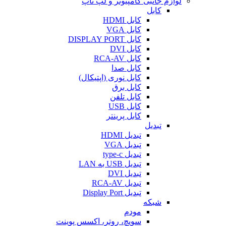
لوازم جانبی کامپیوتر و لپ تاپ
کابل
کابل HDMI
کابل VGA
کابل DISPLAY PORT
کابل DVI
کابل RCA-AV
کابل صدا
کابل نوری (اپتیکال)
کابل برق
کابل تلفن
کابل USB
کابل پرینتر
تبدیل
تبدیل HDMI
تبدیل VGA
تبدیل type-c
تبدیل USB به LAN
تبدیل DVI
تبدیل RCA-AV
تبدیل Display Port
شبکه
مودم
سویچ، روتر، اکسس پوینت