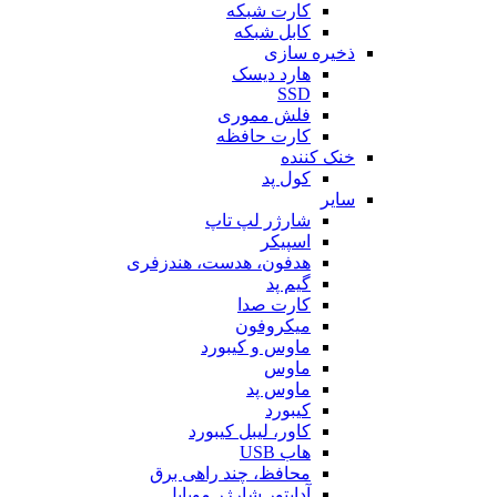
کارت شبکه
کابل شبکه
ذخیره سازی
هارد دیسک
SSD
فلش مموری
کارت حافظه
خنک کننده
کول پد
سایر
شارژر لپ تاپ
اسپیکر
هدفون، هدست، هندزفری
گیم پد
کارت صدا
میکروفون
ماوس و کیبورد
ماوس
ماوس پد
کیبورد
کاور، لیبل کیبورد
هاب USB
محافظ، چند راهی برق
آداپتور شارژر موبایل