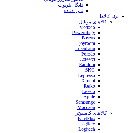
دانگل بلوتوث
تمیز کننده
برند کالاها
کالاهای موبایل
Mcdodo
Powerology
Baseus
joyroom
GreenLion
Porodo
Coteetci
Earldom
SKG
Lepresso
Xiaomi
Rtako
Levelo
Apple
Samsunge
Mocoson
کالاهای کامپیوتر
KnetPlus
Logikey
Logitech