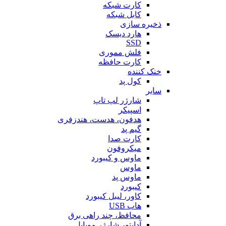
کارت شبکه
کابل شبکه
ذخیره سازی
هارد دیسک
SSD
فلش مموری
کارت حافظه
خنک کننده
کول پد
سایر
شارژر لپ تاپ
اسپیکر
هدفون، هدست، هندزفری
گیم پد
کارت صدا
میکروفون
ماوس و کیبورد
ماوس
ماوس پد
کیبورد
کاور، لیبل کیبورد
هاب USB
محافظ، چند راهی برق
آداپتور شارژر موبایل