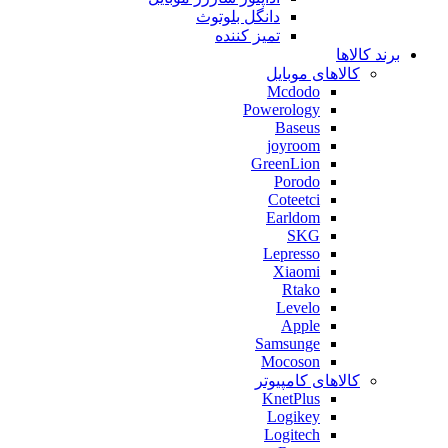
دانگل بلوتوث
تمیز کننده
برند کالاها
کالاهای موبایل
Mcdodo
Powerology
Baseus
joyroom
GreenLion
Porodo
Coteetci
Earldom
SKG
Lepresso
Xiaomi
Rtako
Levelo
Apple
Samsunge
Mocoson
کالاهای کامپیوتر
KnetPlus
Logikey
Logitech