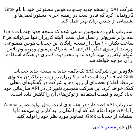
شرکت xAI از نسخه جدید چت‌بات هوش مصنوعی خود با نام Grok
2 رونمایی کرد که قادر است در زمینه اجرای دستورالعمل‌ها و
پشتیبانی از چندین زبان بهتر عمل کند.
استارتاپ نام‌برده همچنین مدعی شده که نسخه جدید چت‌بات Grok
سه برابر سریع‌تر از نسل قبل است. البته کاربران تنها می‌توانند هر ۲
ساعت یکبار، ۱۰ سال از نسخه رایگان این چت‌بات هوش مصنوعی
بپرسند. از سوی دیگر، افرادی که اشتراک پریمیوم و پریمیوم پلاس
شبکه ایکس را تهیه کرده‌اند، با محدودیت کمتری در هنگام استفاده
از آن مواجه خواهند شد.
علاوه‌بر این، شرکت xAI یک دکمه جدید به نسخه جدید چت‌بات
Grok اضافه کرده است که به کاربران در زمینه پیداکردن محتوای
مرتبط، اطلاع لحظه‌ای از رویدادها و شرکت در گفتگوهای محلی
کمک خواهد کرد. این شرکت همچنین تغییراتی در API سازمانی خود
ایجاد کرده و قیمت استفاده از توکن‌های آن را کاهش داده است.
استارتاپ xAI قصد دارد در هفته‌های آینده، مدل تولید تصویر Aurora
را با API خود ادغام کند که این امکان را به کاربران می‌دهد تا با
استفاده از چت‌بات Grok، تصاویر مورد نظر خود را تولید کنند.
اتاق خبر
مستر جانبی