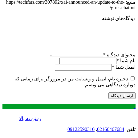
منبع: https://techfars.com/307892/xai-announced-an-update-to-the-
grok-chatbot/
دیدگاه‌های نوشته
محتوای دیدگاه
*
نام شما
*
ایمیل شما
*
ذخیره نام، ایمیل و وبسایت من در مرورگر برای زمانی که
دوباره دیدگاهی می‌نویسم.
.
رفتن به بالا
تلفن
02166467684
,
09122590310