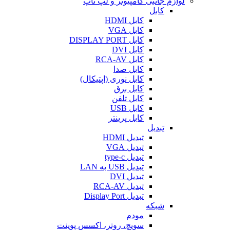
لوازم جانبی کامپیوتر و لپ تاپ
کابل
کابل HDMI
کابل VGA
کابل DISPLAY PORT
کابل DVI
کابل RCA-AV
کابل صدا
کابل نوری (اپتیکال)
کابل برق
کابل تلفن
کابل USB
کابل پرینتر
تبدیل
تبدیل HDMI
تبدیل VGA
تبدیل type-c
تبدیل USB به LAN
تبدیل DVI
تبدیل RCA-AV
تبدیل Display Port
شبکه
مودم
سویچ، روتر، اکسس پوینت