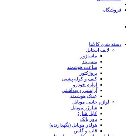
فروشگاه
دسته بندی کالاها
لایف استایل
ماساژور
پمپ باد
ساعت هوشمند
پروژکتور
کیف و کوله پشتی
لوازم خودرو
آرایشی و بهداشتی
عینک هوشمند
لوازم جانبی موبایل
شارژر موبایل
کابل شارژ
پاور بانک
هولدر موبایل (نگهدارنده)
قاب و گلس