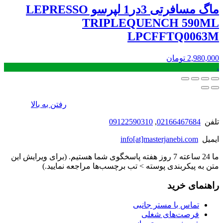
ماگ مسافرتی 3در1 لپرسو LEPRESSO
TRIPLEQUENCH 590ML
LPCFFTQ0063M
2,980,000
تومان
.
رفتن به بالا
تلفن
02166467684
,
09122590310
ایمیل
info[at]masterjanebi.com
ما 24 ساعته 7 روز هفته پاسخگوی شما هستیم. (برای ویرایش این
متن به پیکربندی پوسته > تب برچسب‌ها مراجعه نمایید.)
راهنمای خرید
تماس با مستر جانبی
فرصت‌های شغلی