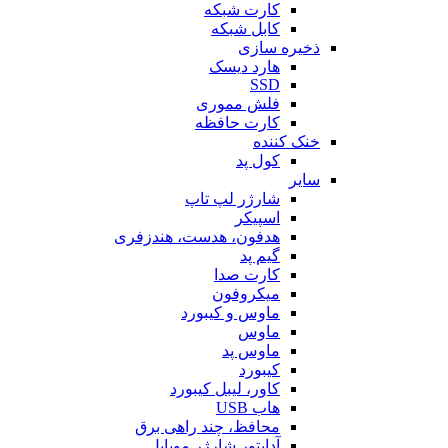
کارت شبکه
کابل شبکه
ذخیره سازی
هارد دیسک
SSD
فلش مموری
کارت حافظه
خنک کننده
کول پد
سایر
شارژر لپ تاپ
اسپیکر
هدفون، هدست، هندزفری
گیم پد
کارت صدا
میکروفون
ماوس و کیبورد
ماوس
ماوس پد
کیبورد
کاور، لیبل کیبورد
هاب USB
محافظ، چند راهی برق
آداپتور شارژر موبایل