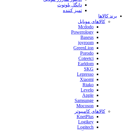
دانگل بلوتوث
تمیز کننده
برند کالاها
کالاهای موبایل
Mcdodo
Powerology
Baseus
joyroom
GreenLion
Porodo
Coteetci
Earldom
SKG
Lepresso
Xiaomi
Rtako
Levelo
Apple
Samsunge
Mocoson
کالاهای کامپیوتر
KnetPlus
Logikey
Logitech