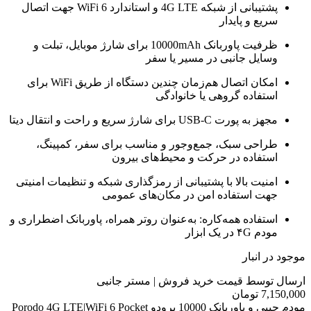
پشتیبانی از شبکه 4G LTE و استاندارد WiFi 6 جهت اتصال
سریع و پایدار
ظرفیت پاوربانک 10000mAh برای شارژ موبایل، تبلت و
وسایل جانبی در مسیر یا سفر
امکان اتصال هم‌زمان چندین دستگاه از طریق WiFi برای
استفاده گروهی یا خانوادگی
مجهز به پورت USB-C برای شارژ سریع و راحت و انتقال دیتا
طراحی سبک، جمع‌وجور و مناسب برای سفر، کمپینگ،
استفاده در حرکت و محیط‌های بیرون
امنیت بالا با پشتیبانی از رمزگذاری شبکه و تنظیمات امنیتی
جهت استفاده امن در مکان‌های عمومی
استفاده همه‌کاره: به‌عنوان روتر همراه، پاوربانک اضطراری و
مودم ۴G در یک ابزار
موجود در انبار
ارسال توسط قیمت خرید فروش | مستر جانبی
7,150,000
تومان
مودم جیبی و پاوربانک 10000 پرودو Porodo 4G LTE|WiFi 6 Pocket