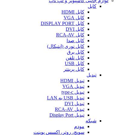
لوازم جانبی کامپیوتر و لپ تاپ
کابل
کابل HDMI
کابل VGA
کابل DISPLAY PORT
کابل DVI
کابل RCA-AV
کابل صدا
کابل نوری (اپتیکال)
کابل برق
کابل تلفن
کابل USB
کابل پرینتر
تبدیل
تبدیل HDMI
تبدیل VGA
تبدیل type-c
تبدیل USB به LAN
تبدیل DVI
تبدیل RCA-AV
تبدیل Display Port
شبکه
مودم
سویچ، روتر، اکسس پوینت