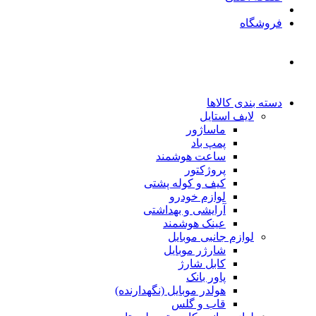
فروشگاه
دسته بندی کالاها
لایف استایل
ماساژور
پمپ باد
ساعت هوشمند
پروژکتور
کیف و کوله پشتی
لوازم خودرو
آرایشی و بهداشتی
عینک هوشمند
لوازم جانبی موبایل
شارژر موبایل
کابل شارژ
پاور بانک
هولدر موبایل (نگهدارنده)
قاب و گلس