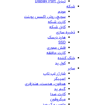
تبدیل Display Port
شبکه
مودم
سویچ، روتر، اکسس پوینت
کارت شبکه
کابل شبکه
ذخیره سازی
هارد دیسک
SSD
فلش مموری
کارت حافظه
خنک کننده
کول پد
سایر
شارژر لپ تاپ
اسپیکر
هدفون، هدست، هندزفری
گیم پد
کارت صدا
میکروفون
ماوس و کیبورد