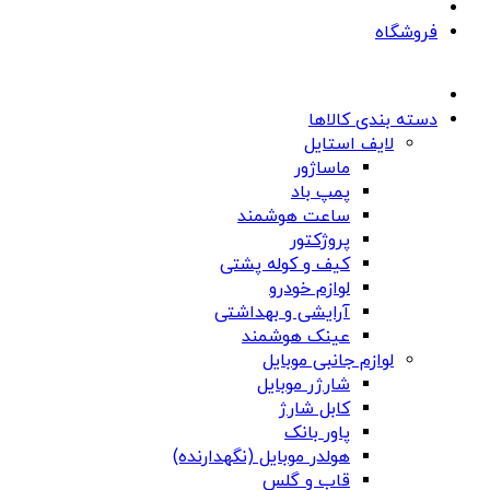
فروشگاه
دسته بندی کالاها
لایف استایل
ماساژور
پمپ باد
ساعت هوشمند
پروژکتور
کیف و کوله پشتی
لوازم خودرو
آرایشی و بهداشتی
عینک هوشمند
لوازم جانبی موبایل
شارژر موبایل
کابل شارژ
پاور بانک
هولدر موبایل (نگهدارنده)
قاب و گلس