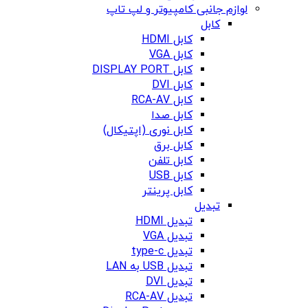
لوازم جانبی کامپیوتر و لپ تاپ
کابل
کابل HDMI
کابل VGA
کابل DISPLAY PORT
کابل DVI
کابل RCA-AV
کابل صدا
کابل نوری (اپتیکال)
کابل برق
کابل تلفن
کابل USB
کابل پرینتر
تبدیل
تبدیل HDMI
تبدیل VGA
تبدیل type-c
تبدیل USB به LAN
تبدیل DVI
تبدیل RCA-AV