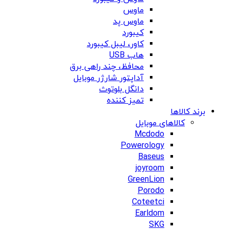
ماوس
ماوس پد
کیبورد
کاور، لیبل کیبورد
هاب USB
محافظ، چند راهی برق
آداپتور شارژر موبایل
دانگل بلوتوث
تمیز کننده
برند کالاها
کالاهای موبایل
Mcdodo
Powerology
Baseus
joyroom
GreenLion
Porodo
Coteetci
Earldom
SKG