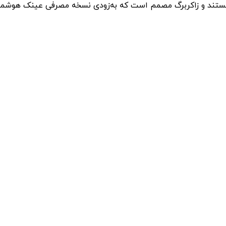
و زاکربرگ مصمم است که به‌زودی نسخه مصرفی عینک هوشمند Orion را عرضه کن