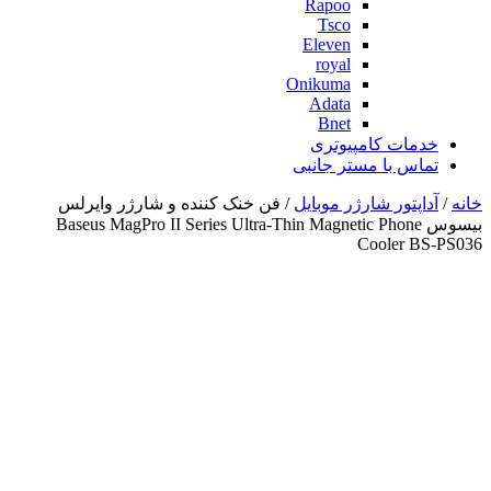
Rapoo
Tsco
Eleven
royal
Onikuma
Adata
Bnet
خدمات کامپیوتری
تماس با مستر جانبی
خانه
/
آداپتور شارژر موبایل
/ فن خنک کننده و شارژر وایرلس
بیسوس Baseus MagPro II Series Ultra-Thin Magnetic Phone
Cooler BS-PS036