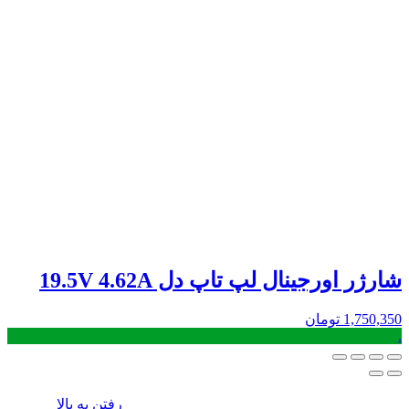
شارژر اورجینال لپ تاپ دل 19.5V 4.62A
1,750,350
تومان
.
رفتن به بالا