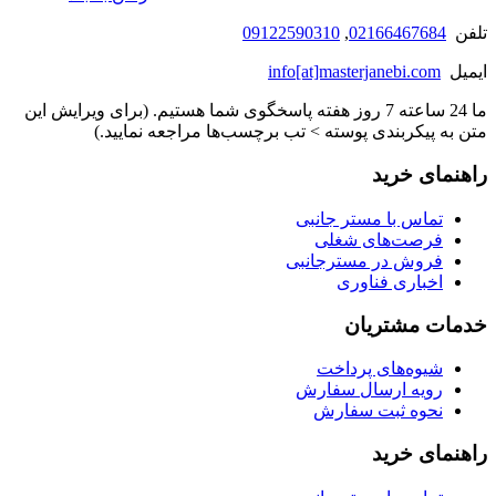
تلفن
02166467684
,
09122590310
ایمیل
info[at]masterjanebi.com
ما 24 ساعته 7 روز هفته پاسخگوی شما هستیم. (برای ویرایش این
متن به پیکربندی پوسته > تب برچسب‌ها مراجعه نمایید.)
راهنمای خرید
تماس با مستر جانبی
فرصت‌های شغلی
فروش در مسترجانبی
اخباری فناوری
خدمات مشتریان
شیوه‌های پرداخت
رویه ارسال سفارش
نحوه ثبت سفارش
راهنمای خرید