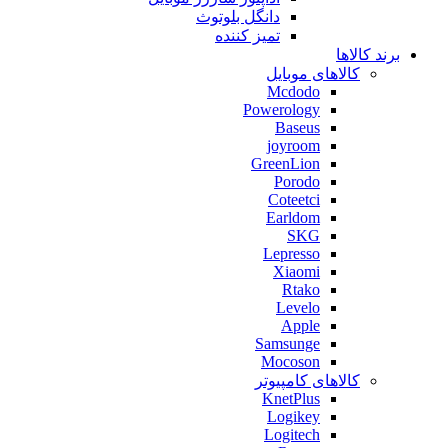
دانگل بلوتوث
تمیز کننده
برند کالاها
کالاهای موبایل
Mcdodo
Powerology
Baseus
joyroom
GreenLion
Porodo
Coteetci
Earldom
SKG
Lepresso
Xiaomi
Rtako
Levelo
Apple
Samsunge
Mocoson
کالاهای کامپیوتر
KnetPlus
Logikey
Logitech