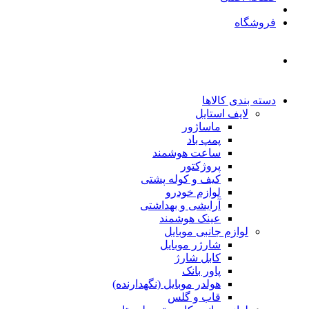
فروشگاه
دسته بندی کالاها
لایف استایل
ماساژور
پمپ باد
ساعت هوشمند
پروژکتور
کیف و کوله پشتی
لوازم خودرو
آرایشی و بهداشتی
عینک هوشمند
لوازم جانبی موبایل
شارژر موبایل
کابل شارژ
پاور بانک
هولدر موبایل (نگهدارنده)
قاب و گلس