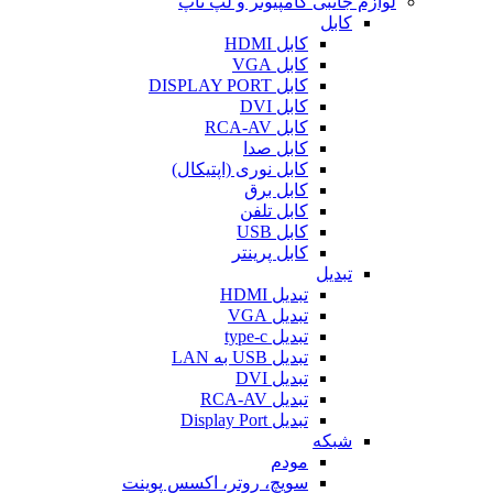
لوازم جانبی کامپیوتر و لپ تاپ
کابل
کابل HDMI
کابل VGA
کابل DISPLAY PORT
کابل DVI
کابل RCA-AV
کابل صدا
کابل نوری (اپتیکال)
کابل برق
کابل تلفن
کابل USB
کابل پرینتر
تبدیل
تبدیل HDMI
تبدیل VGA
تبدیل type-c
تبدیل USB به LAN
تبدیل DVI
تبدیل RCA-AV
تبدیل Display Port
شبکه
مودم
سویچ، روتر، اکسس پوینت