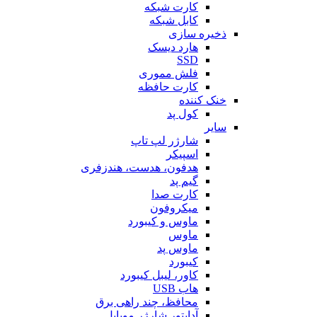
کارت شبکه
کابل شبکه
ذخیره سازی
هارد دیسک
SSD
فلش مموری
کارت حافظه
خنک کننده
کول پد
سایر
شارژر لپ تاپ
اسپیکر
هدفون، هدست، هندزفری
گیم پد
کارت صدا
میکروفون
ماوس و کیبورد
ماوس
ماوس پد
کیبورد
کاور، لیبل کیبورد
هاب USB
محافظ، چند راهی برق
آداپتور شارژر موبایل