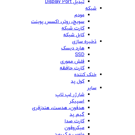
تبدیل Display Port
شبکه
مودم
سویچ، روتر، اکسس پوینت
کارت شبکه
کابل شبکه
ذخیره سازی
هارد دیسک
SSD
فلش مموری
کارت حافظه
خنک کننده
کول پد
سایر
شارژر لپ تاپ
اسپیکر
هدفون، هدست، هندزفری
گیم پد
کارت صدا
میکروفون
ماوس و کیبورد