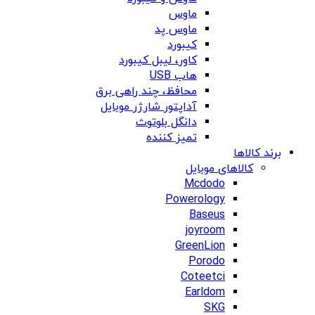
ماوس
ماوس پد
کیبورد
کاور، لیبل کیبورد
هاب USB
محافظ، چند راهی برق
آداپتور شارژر موبایل
دانگل بلوتوث
تمیز کننده
برند کالاها
کالاهای موبایل
Mcdodo
Powerology
Baseus
joyroom
GreenLion
Porodo
Coteetci
Earldom
SKG