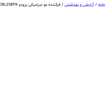
خانه
/
آرایشی و بهداشتی
/ فرکننده مو سرامیکی پرودو Porodo Lifestyle Ceramic Curling Iron PDBL258PK