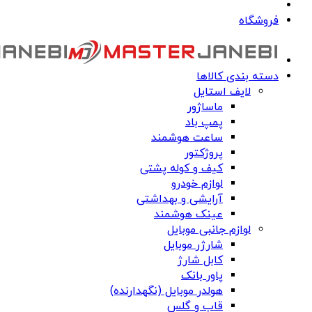
فروشگاه
دسته بندی کالاها
لایف استایل
ماساژور
پمپ باد
ساعت هوشمند
پروژکتور
کیف و کوله پشتی
لوازم خودرو
آرایشی و بهداشتی
عینک هوشمند
لوازم جانبی موبایل
شارژر موبایل
کابل شارژ
پاور بانک
هولدر موبایل (نگهدارنده)
قاب و گلس