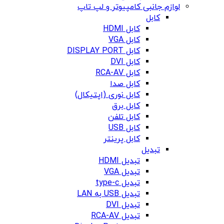
لوازم جانبی کامپیوتر و لپ تاپ
کابل
کابل HDMI
کابل VGA
کابل DISPLAY PORT
کابل DVI
کابل RCA-AV
کابل صدا
کابل نوری (اپتیکال)
کابل برق
کابل تلفن
کابل USB
کابل پرینتر
تبدیل
تبدیل HDMI
تبدیل VGA
تبدیل type-c
تبدیل USB به LAN
تبدیل DVI
تبدیل RCA-AV