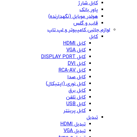
کابل شارژ
پاور بانک
هولدر موبایل (نگهدارنده)
قاب و گلس
لوازم جانبی کامپیوتر و لپ تاپ
کابل
کابل HDMI
کابل VGA
کابل DISPLAY PORT
کابل DVI
کابل RCA-AV
کابل صدا
کابل نوری (اپتیکال)
کابل برق
کابل تلفن
کابل USB
کابل پرینتر
تبدیل
تبدیل HDMI
تبدیل VGA