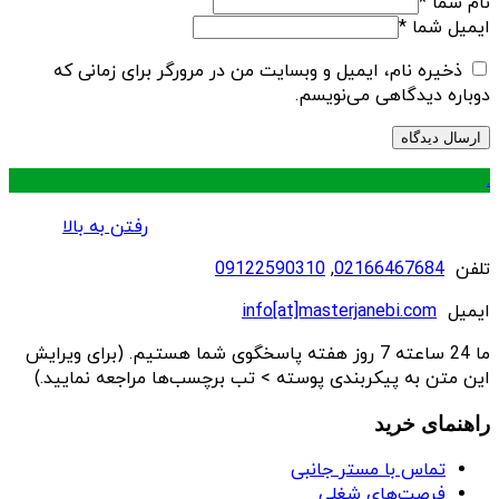
نام شما
*
ایمیل شما
*
ذخیره نام، ایمیل و وبسایت من در مرورگر برای زمانی که
دوباره دیدگاهی می‌نویسم.
.
رفتن به بالا
تلفن
02166467684
,
09122590310
ایمیل
info[at]masterjanebi.com
ما 24 ساعته 7 روز هفته پاسخگوی شما هستیم. (برای ویرایش
این متن به پیکربندی پوسته > تب برچسب‌ها مراجعه نمایید.)
راهنمای خرید
تماس با مستر جانبی
فرصت‌های شغلی