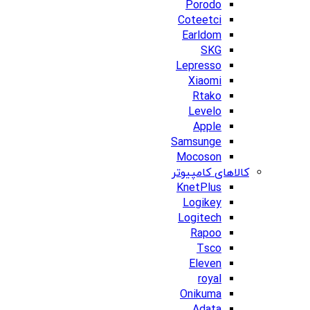
Porodo
Coteetci
Earldom
SKG
Lepresso
Xiaomi
Rtako
Levelo
Apple
Samsunge
Mocoson
کالاهای کامپیوتر
KnetPlus
Logikey
Logitech
Rapoo
Tsco
Eleven
royal
Onikuma