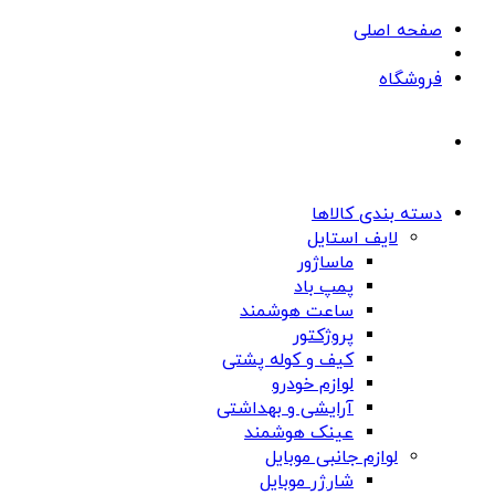
صفحه اصلی
فروشگاه
دسته بندی کالاها
لایف استایل
ماساژور
پمپ باد
ساعت هوشمند
پروژکتور
کیف و کوله پشتی
لوازم خودرو
آرایشی و بهداشتی
عینک هوشمند
لوازم جانبی موبایل
شارژر موبایل