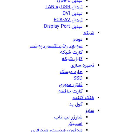
تبدیل type-c
تبدیل USB به LAN
تبدیل DVI
تبدیل RCA-AV
تبدیل Display Port
شبکه
مودم
سویچ، روتر، اکسس پوینت
کارت شبکه
کابل شبکه
ذخیره سازی
هارد دیسک
SSD
فلش مموری
کارت حافظه
خنک کننده
کول پد
سایر
شارژر لپ تاپ
اسپیکر
هدفون، هدست، هندزفری