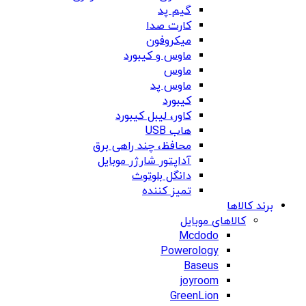
گیم پد
کارت صدا
میکروفون
ماوس و کیبورد
ماوس
ماوس پد
کیبورد
کاور، لیبل کیبورد
هاب USB
محافظ، چند راهی برق
آداپتور شارژر موبایل
دانگل بلوتوث
تمیز کننده
برند کالاها
کالاهای موبایل
Mcdodo
Powerology
Baseus
joyroom
GreenLion