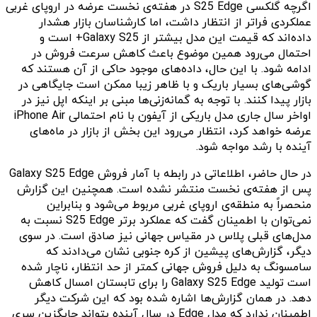
اگرچه گلکسی S25 Edge در هفته‌ی نخست عرضه در اروپای غربی
عملکردی فراتر از انتظار داشت، اما کارشناسان بازار هشدار
داده‌اند که قیمت این مدل بیشتر از Galaxy S25+ است و
احتمال می‌رود همین موضوع باعث کاهش سرعت فروش در
ادامه شود. با این حال، داده‌های موجود حاکی از آن هستند که
گوشی‌های بسیار باریک و با ظاهر زیبا ممکن است جایگاهی در
بازار پیدا کنند. با توجه به گمانه‌زنی‌ها مبنی بر اینکه اپل نیز در
اواخر سال جاری مدل باریکی از آیفون با نام احتمالی iPhone Air
عرضه خواهد کرد، انتظار می‌رود این بخش از بازار در ماه‌های
آینده با رشد مواجه شود.
در حال حاضر، اطلاعاتی در رابطه با آمار فروش Galaxy S25 Edge
پس از هفته‌ی نخست منتشر نشده است. همچنین این گزارش
منحصراً به منطقه‌ی اروپای غربی مربوط می‌شود و بنابراین
نمی‌توان با اطمینان گفت که عملکرد برتر S25 Edge نسبت به
مدل‌های قبلی پلاس در مقیاس جهانی نیز صادق است. در سوی
دیگر، گزارش‌های پیشین از کره جنوبی نشان می‌دادند که
سامسونگ به دلیل فروش جهانی کمتر از حد انتظار، ناچار شده
است تولید Galaxy S25 Edge را برای تابستان امسال کاهش
دهد. در همان گزارش‌ها اشاره شده بود که این شرکت دیگر
اطمینان ندارد که مدل Edge در سال آینده بتواند جایگزین سری