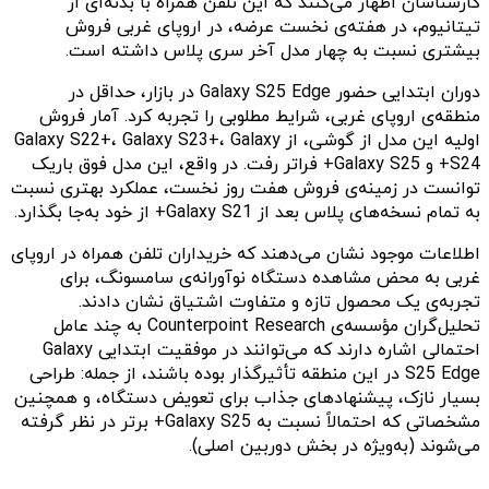
کارشناسان اظهار می‌کنند که این تلفن همراه با بدنه‌ای از
تیتانیوم، در هفته‌ی نخست عرضه، در اروپای غربی فروش
بیشتری نسبت به چهار مدل آخر سری پلاس داشته است.
دوران ابتدایی حضور Galaxy S25 Edge در بازار، حداقل در
منطقه‌ی اروپای غربی، شرایط مطلوبی را تجربه کرد. آمار فروش
اولیه این مدل از گوشی، از Galaxy S22+، Galaxy S23+، Galaxy
S24+ و Galaxy S25+ فراتر رفت. در واقع، این مدل فوق باریک
توانست در زمینه‌ی فروش هفت روز نخست، عملکرد بهتری نسبت
به تمام نسخه‌های پلاس بعد از Galaxy S21+ از خود به‌جا بگذارد.
اطلاعات موجود نشان می‌دهند که خریداران تلفن همراه در اروپای
غربی به محض مشاهده دستگاه نوآورانه‌ی سامسونگ، برای
تجربه‌ی یک محصول تازه و متفاوت اشتیاق نشان دادند.
تحلیل‌گران مؤسسه‌ی Counterpoint Research به چند عامل
احتمالی اشاره دارند که می‌توانند در موفقیت ابتدایی Galaxy
S25 Edge در این منطقه تأثیرگذار بوده باشند، از جمله: طراحی
بسیار نازک، پیشنهادهای جذاب برای تعویض دستگاه، و همچنین
مشخصاتی که احتمالاً نسبت به Galaxy S25+ برتر در نظر گرفته
می‌شوند (به‌ویژه در بخش دوربین اصلی).