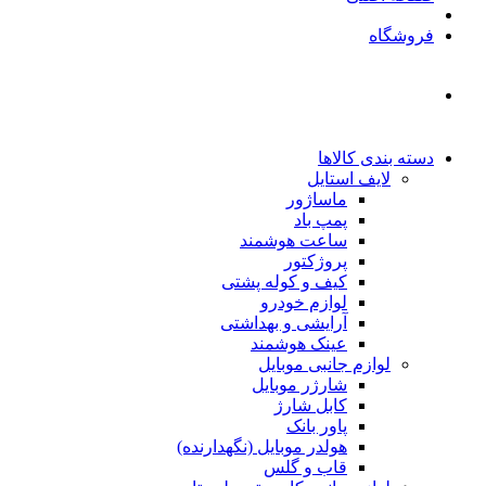
فروشگاه
دسته بندی کالاها
لایف استایل
ماساژور
پمپ باد
ساعت هوشمند
پروژکتور
کیف و کوله پشتی
لوازم خودرو
آرایشی و بهداشتی
عینک هوشمند
لوازم جانبی موبایل
شارژر موبایل
کابل شارژ
پاور بانک
هولدر موبایل (نگهدارنده)
قاب و گلس