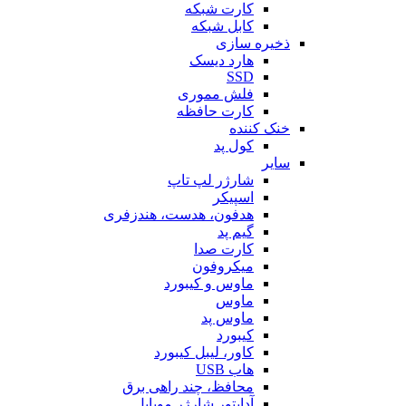
کارت شبکه
کابل شبکه
ذخیره سازی
هارد دیسک
SSD
فلش مموری
کارت حافظه
خنک کننده
کول پد
سایر
شارژر لپ تاپ
اسپیکر
هدفون، هدست، هندزفری
گیم پد
کارت صدا
میکروفون
ماوس و کیبورد
ماوس
ماوس پد
کیبورد
کاور، لیبل کیبورد
هاب USB
محافظ، چند راهی برق
آداپتور شارژر موبایل