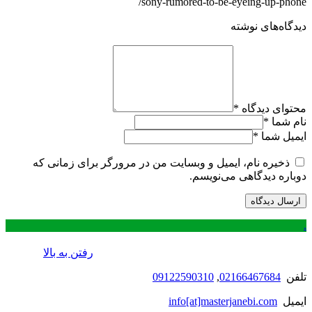
sony-rumored-to-be-eyeing-up-phone/
دیدگاه‌های نوشته
محتوای دیدگاه
*
نام شما
*
ایمیل شما
*
ذخیره نام، ایمیل و وبسایت من در مرورگر برای زمانی که
دوباره دیدگاهی می‌نویسم.
.
رفتن به بالا
تلفن
02166467684
,
09122590310
ایمیل
info[at]masterjanebi.com