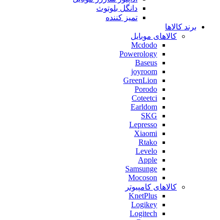
دانگل بلوتوث
تمیز کننده
برند کالاها
کالاهای موبایل
Mcdodo
Powerology
Baseus
joyroom
GreenLion
Porodo
Coteetci
Earldom
SKG
Lepresso
Xiaomi
Rtako
Levelo
Apple
Samsunge
Mocoson
کالاهای کامپیوتر
KnetPlus
Logikey
Logitech