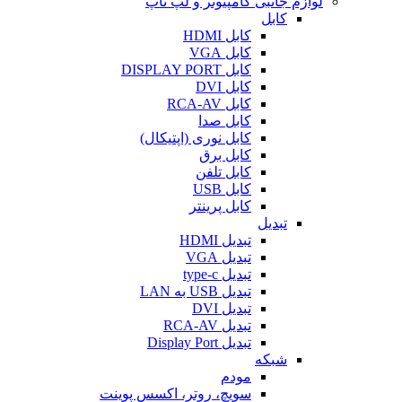
لوازم جانبی کامپیوتر و لپ تاپ
کابل
کابل HDMI
کابل VGA
کابل DISPLAY PORT
کابل DVI
کابل RCA-AV
کابل صدا
کابل نوری (اپتیکال)
کابل برق
کابل تلفن
کابل USB
کابل پرینتر
تبدیل
تبدیل HDMI
تبدیل VGA
تبدیل type-c
تبدیل USB به LAN
تبدیل DVI
تبدیل RCA-AV
تبدیل Display Port
شبکه
مودم
سویچ، روتر، اکسس پوینت