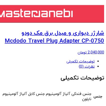
شارژر دیواری و مبدل برق مک دودو
Mcdodo Travel Plug Adapter CP-0750
2,040,000
تومان
توضیحات تکمیلی
نظرات (0)
توضیحات تکمیلی
جنس فندکی آلیاژ آلومینیوم جنس کابل آلیاژ آلومینیوم
جنس
نایلون