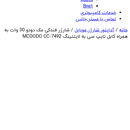
Adata
Bnet
خدمات کامپیوتری
تماس با مستر جانبی
خانه
/
آداپتور شارژر موبایل
/ شارژر فندکی مک دودو 30 وات به
همراه کابل تایپ سی به لایتنینگ MCDODO CC-7492