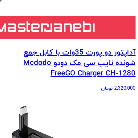
آداپتور دو پورت 35وات با کابل جمع
شونده تایپ سی مک دودو Mcdodo
FreeGO Charger CH-1280
2,320,000
تومان