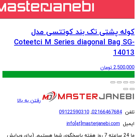
کوله پشتی تک بند کوتتسی مدل
Coteetci M Series diagonal Bag SG-
14013
2,500,000
تومان
.
رفتن به بالا
تلفن
02166467684
,
09122590310
ایمیل
info[at]masterjanebi.com
ما 24 ساعته 7 روز هفته پاسخگوی شما هستیم. (برای ویرایش