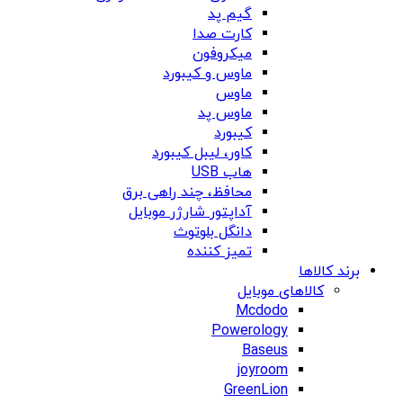
گیم پد
کارت صدا
میکروفون
ماوس و کیبورد
ماوس
ماوس پد
کیبورد
کاور، لیبل کیبورد
هاب USB
محافظ، چند راهی برق
آداپتور شارژر موبایل
دانگل بلوتوث
تمیز کننده
برند کالاها
کالاهای موبایل
Mcdodo
Powerology
Baseus
joyroom
GreenLion