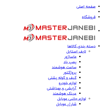
صفحه اصلی
فروشگاه
دسته بندی کالاها
لایف استایل
ماساژور
پمپ باد
ساعت هوشمند
پروژکتور
کیف و کوله پشتی
لوازم خودرو
آرایشی و بهداشتی
عینک هوشمند
لوازم جانبی موبایل
شارژر موبایل