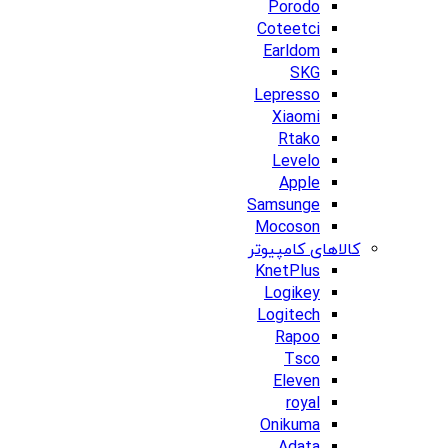
Porodo
Coteetci
Earldom
SKG
Lepresso
Xiaomi
Rtako
Levelo
Apple
Samsunge
Mocoson
کالاهای کامپیوتر
KnetPlus
Logikey
Logitech
Rapoo
Tsco
Eleven
royal
Onikuma