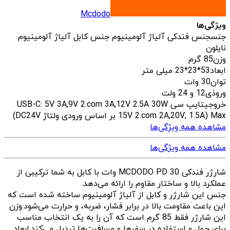
Mcdodo
ویژگی‌ها
جنس
جنس فندکی آلیاژ آلومینیوم جنس کابل آلیاژ آلومینیوم
نایلون
وزن
85 گرم
ابعاد
53*23*23 میلی متر
توان
30 وات
وروذی
12 و 24 ولت
خروجی
تایپ سی USB-C: 5V 3A,9V 2.com 3A,12V 2.5A 30W
Max (15V 2.com 2A,20V, 1.5A بر اساس ورودی ولتاژ DC24V)
مشاهده همه ویژگی‌ها
مشاهده همه ویژگی‌ها
شارژر فندکی MCDODO PD 30 وات با کابل به شما ترکیبی از
عملکرد بالا و ساختار مقاوم را ارائه می‌دهد.
جنس این شارژر و کابل از آلیاژ آلومینیوم ساخته شده است که
این باعث مقاومت بالا در برابر فشار، ضربه، و حرارت می‌شود.وزن
این شارژر فقط 85 گرم است که آن را به یک انتخاب مناسب
برای حمل و استفاده در سفرها و مسافرت‌ها تبدیل می‌کند.ابعاد