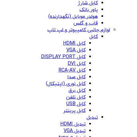
کابل شارژ
پاور بانک
هولدر موبایل (نگهدارنده)
قاب و گلس
لوازم جانبی کامپیوتر و لپ تاپ
کابل
کابل HDMI
کابل VGA
کابل DISPLAY PORT
کابل DVI
کابل RCA-AV
کابل صدا
کابل نوری (اپتیکال)
کابل برق
کابل تلفن
کابل USB
کابل پرینتر
تبدیل
تبدیل HDMI
تبدیل VGA