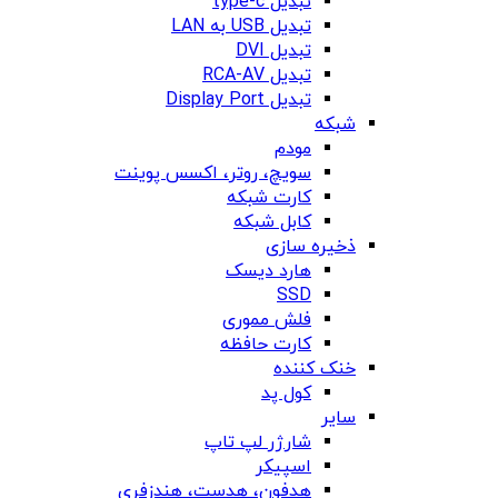
تبدیل type-c
تبدیل USB به LAN
تبدیل DVI
تبدیل RCA-AV
تبدیل Display Port
شبکه
مودم
سویچ، روتر، اکسس پوینت
کارت شبکه
کابل شبکه
ذخیره سازی
هارد دیسک
SSD
فلش مموری
کارت حافظه
خنک کننده
کول پد
سایر
شارژر لپ تاپ
اسپیکر
هدفون، هدست، هندزفری