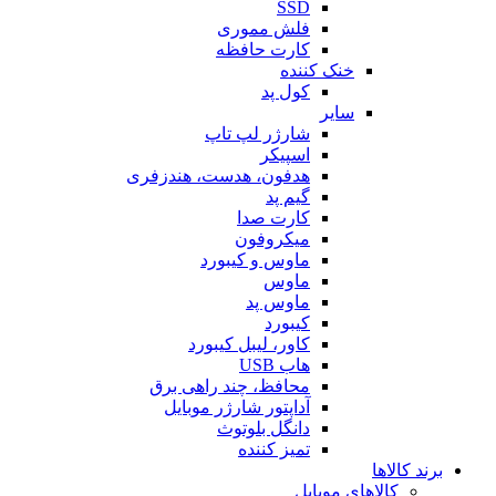
SSD
فلش مموری
کارت حافظه
خنک کننده
کول پد
سایر
شارژر لپ تاپ
اسپیکر
هدفون، هدست، هندزفری
گیم پد
کارت صدا
میکروفون
ماوس و کیبورد
ماوس
ماوس پد
کیبورد
کاور، لیبل کیبورد
هاب USB
محافظ، چند راهی برق
آداپتور شارژر موبایل
دانگل بلوتوث
تمیز کننده
برند کالاها
کالاهای موبایل