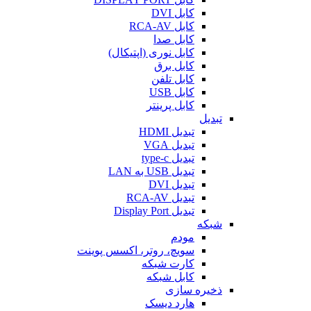
کابل DVI
کابل RCA-AV
کابل صدا
کابل نوری (اپتیکال)
کابل برق
کابل تلفن
کابل USB
کابل پرینتر
تبدیل
تبدیل HDMI
تبدیل VGA
تبدیل type-c
تبدیل USB به LAN
تبدیل DVI
تبدیل RCA-AV
تبدیل Display Port
شبکه
مودم
سویچ، روتر، اکسس پوینت
کارت شبکه
کابل شبکه
ذخیره سازی
هارد دیسک