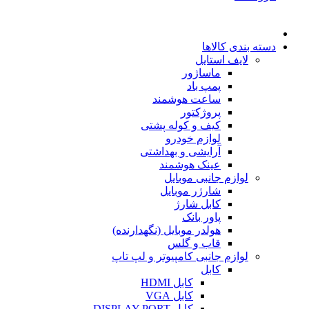
دسته بندی کالاها
لایف استایل
ماساژور
پمپ باد
ساعت هوشمند
پروژکتور
کیف و کوله پشتی
لوازم خودرو
آرایشی و بهداشتی
عینک هوشمند
لوازم جانبی موبایل
شارژر موبایل
کابل شارژ
پاور بانک
هولدر موبایل (نگهدارنده)
قاب و گلس
لوازم جانبی کامپیوتر و لپ تاپ
کابل
کابل HDMI
کابل VGA
کابل DISPLAY PORT