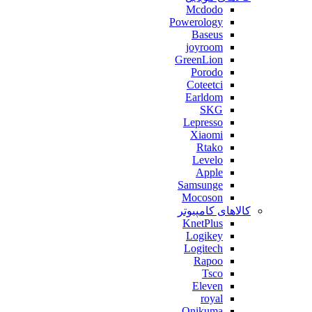
Mcdodo
Powerology
Baseus
joyroom
GreenLion
Porodo
Coteetci
Earldom
SKG
Lepresso
Xiaomi
Rtako
Levelo
Apple
Samsunge
Mocoson
کالاهای کامپیوتر
KnetPlus
Logikey
Logitech
Rapoo
Tsco
Eleven
royal
Onikuma