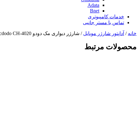
Adata
Bnet
خدمات کامپیوتری
تماس با مستر جانبی
خانه
/
آداپتور شارژر موبایل
/ شارژر دیواری مک دودو Mcdodo CH-4020 توان 20 وات
محصولات مرتبط