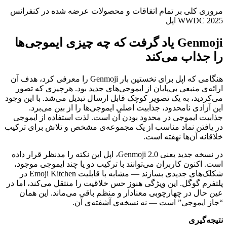
مروری کلی بر تمام اتفاقات و محصولات عرضه شده در کنفرانس
WWDC 2025 اپل
Genmoji یاد گرفت که چه چیزی ایموجی‌ها
را جذاب می‌کند
هنگامی که اپل برای نخستین بار Genmoji را معرفی کرد، هدف آن
ارائه‌ی منبعی بی‌پایان از ایموجی‌های جدید بود. هرچیزی که تصور
می‌کردید، به یک تصویر کوچک قابل ارسال تبدیل می‌شد. با این وجود
این آزادی نامحدود، جذابیت اصلی ایموجی‌ها را از بین می‌برد.
جذابیت ایموجی در محدود بودن آن است. لذت استفاده از ایموجی
در یافتن نماد مناسب از یک مجموعه‌ی مشخص و تلاش برای ترکیب
خلاقانه آن‌ها نهفته است.
در نسخه جدید یعنی Genmoji 2.0، اپل این نکته را مدنظر قرار داده
است. اکنون کاربران می‌توانند با ترکیب دو یا چند ایموجی موجود،
شکلک‌های جدیدی بسازند — مشابه با قابلیت Emoji Kitchen در
پلتفرم گوگل. این ویژگی هنوز حس خلاقیت را منتقل می‌کند، اما در
عین حال در چهارچوبی معنادار و منظم باقی می‌ماند. این همان
“جاز ایموجی” است — نه نسخه‌ی آشفته‌ی آن.
نتیجه‌گیری