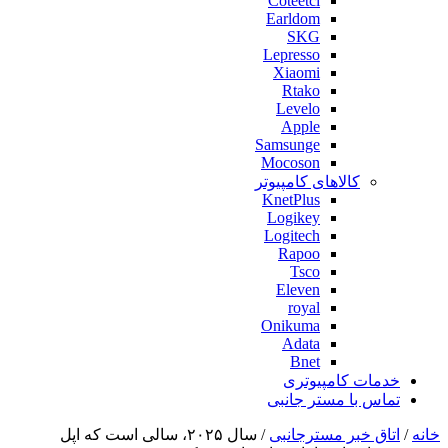
Coteetci
Earldom
SKG
Lepresso
Xiaomi
Rtako
Levelo
Apple
Samsunge
Mocoson
کالاهای کامپیوتر
KnetPlus
Logikey
Logitech
Rapoo
Tsco
Eleven
royal
Onikuma
Adata
Bnet
خدمات کامپیوتری
تماس با مستر جانبی
خانه
/
اتاق خبر مسترجانبی
/ سال ۲۰۲۵، سالی است که اپل