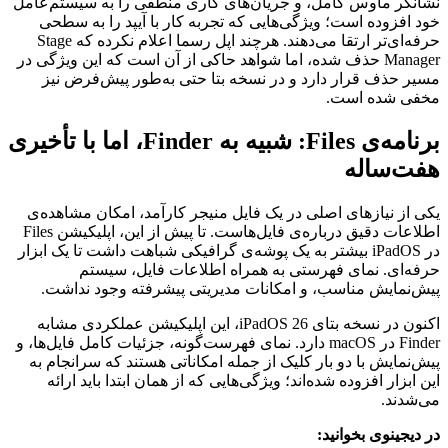
نشانگر ماوس کامل، و جریان‌های کاری منطقی را به سیستم‌عامل
خود افزوده است؛ ویژگی‌هایی که تجربه کار با آیپد را به سطحی
حرفه‌ای‌تر ارتقا می‌دهند. هرچند اپل رسما اعلام نکرده که Stage
Manager حذف شده، اما شواهد حاکی از آن است که این ویژگی در
مسیر حذف قرار دارد و در نسخه بتا حتی به‌طور پیش‌فرض نیز
مخفی شده است.
برنامه‌ی Files: شبیه به Finder، اما با تأخیری
هفت‌ساله
یکی از نیازهای اصلی در یک فایل منیجر کارآمد، امکان مشاهده‌ی
اطلاعات دقیق درباره‌ی فایل‌هاست. تا پیش از این، اپلیکیشن Files
در iPadOS بیشتر به یک پوشه‌ی گرافیکی شباهت داشت تا یک ابزار
حرفه‌ای. نمای فهرستی به همراه اطلاعات فایل، سیستم
پیش‌نمایش مناسب، و امکانات مدیریتی پیشرفته وجود نداشت.
اکنون در نسخه بتای iPadOS 26، این اپلیکیشن عملکردی مشابه
Finder در macOS دارد. نمای فهرست‌گونه، جزئیات کامل فایل‌ها، و
پیش‌نمایش با دو بار کلیک از جمله امکاناتی هستند که سرانجام به
این ابزار افزوده شده‌اند؛ ویژگی‌هایی که از همان ابتدا باید ارائه
می‌شدند.
در دیجینوی بخوانید: