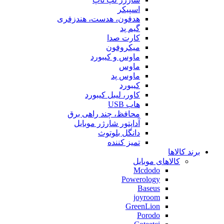
اسپیکر
هدفون، هدست، هندزفری
گیم پد
کارت صدا
میکروفون
ماوس و کیبورد
ماوس
ماوس پد
کیبورد
کاور، لیبل کیبورد
هاب USB
محافظ، چند راهی برق
آداپتور شارژر موبایل
دانگل بلوتوث
تمیز کننده
برند کالاها
کالاهای موبایل
Mcdodo
Powerology
Baseus
joyroom
GreenLion
Porodo