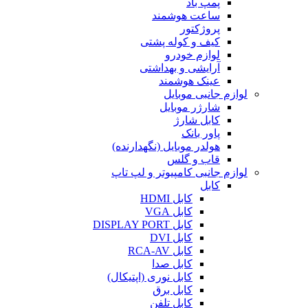
پمپ باد
ساعت هوشمند
پروژکتور
کیف و کوله پشتی
لوازم خودرو
آرایشی و بهداشتی
عینک هوشمند
لوازم جانبی موبایل
شارژر موبایل
کابل شارژ
پاور بانک
هولدر موبایل (نگهدارنده)
قاب و گلس
لوازم جانبی کامپیوتر و لپ تاپ
کابل
کابل HDMI
کابل VGA
کابل DISPLAY PORT
کابل DVI
کابل RCA-AV
کابل صدا
کابل نوری (اپتیکال)
کابل برق
کابل تلفن