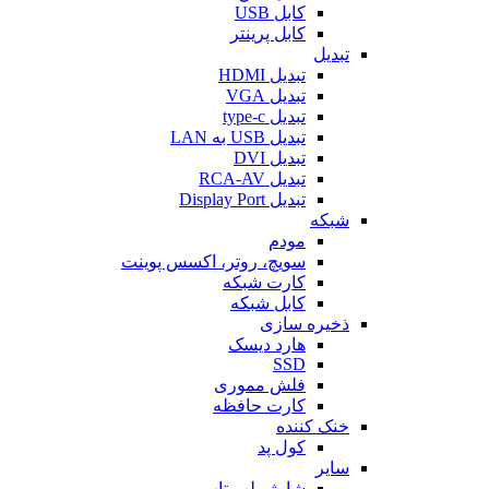
کابل USB
کابل پرینتر
تبدیل
تبدیل HDMI
تبدیل VGA
تبدیل type-c
تبدیل USB به LAN
تبدیل DVI
تبدیل RCA-AV
تبدیل Display Port
شبکه
مودم
سویچ، روتر، اکسس پوینت
کارت شبکه
کابل شبکه
ذخیره سازی
هارد دیسک
SSD
فلش مموری
کارت حافظه
خنک کننده
کول پد
سایر
شارژر لپ تاپ