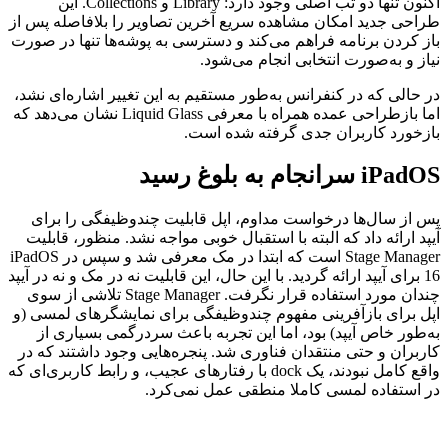
اکنون تنها دو تب اصلی وجود دارد: Library و Collections. این
طراحی جدید امکان مشاهده سریع آخرین تصاویر را بلافاصله پس از
باز کردن برنامه فراهم می‌کند و دسترسی به پوشه‌ها تنها در صورت
نیاز و به‌صورت انتخابی انجام می‌شود.
در حالی که در کنفرانس به‌طور مستقیم به این تغییر اشاره‌ای نشد،
اما بازطراحی عمده همراه با معرفی Liquid Glass نشان می‌دهد که
بازخورد کاربران جدی گرفته شده است.
iPadOS سرانجام به بلوغ رسید
پس از سال‌ها درخواست مداوم، اپل قابلیت چندوظیفگی را برای
آیپد ارائه داد که البته با استقبال خوبی مواجه نشد. منظور، قابلیت
Stage Manager است که ابتدا در مک معرفی شد و سپس در iPadOS
16 برای آیپد ارائه گردید. با این حال، این قابلیت نه در مک و نه در آیپد
چندان مورد استفاده قرار نگرفت. Stage Manager تلاشی از سوی
اپل برای بازآفرینی مفهوم چندوظیفگی برای نمایشگرهای لمسی (و
به‌طور خاص آیپد) بود، اما این تجربه باعث سردرگمی بسیاری از
کاربران و حتی منتقدان فناوری شد. پنجره‌هایی وجود داشتند که در
واقع کامل نبودند، یک dock با رفتارهای عجیب، و رابط کاربری‌ای که
در استفاده لمسی کاملا منطقی عمل نمی‌کرد.