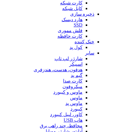
کارت شبکه
کابل شبکه
ذخیره سازی
هارد دیسک
SSD
فلش مموری
کارت حافظه
خنک کننده
کول پد
سایر
شارژر لپ تاپ
اسپیکر
هدفون، هدست، هندزفری
گیم پد
کارت صدا
میکروفون
ماوس و کیبورد
ماوس
ماوس پد
کیبورد
کاور، لیبل کیبورد
هاب USB
محافظ، چند راهی برق
آداپتور شارژر موبایل