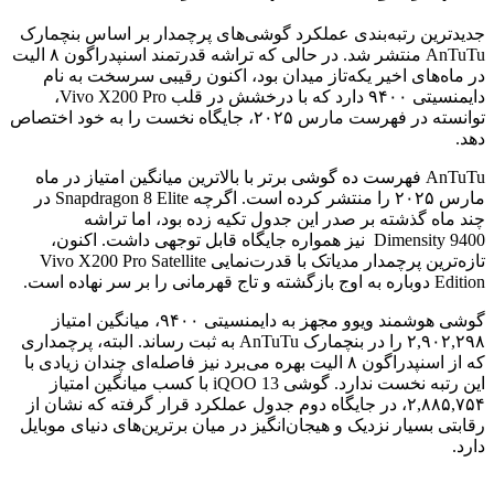
جدیدترین رتبه‌بندی عملکرد گوشی‌های پرچمدار بر اساس بنچمارک
AnTuTu منتشر شد. در حالی که تراشه قدرتمند اسنپدراگون ۸ الیت
در ماه‌های اخیر یکه‌تاز میدان بود، اکنون رقیبی سرسخت به نام
دایمنسیتی ۹۴۰۰ دارد که با درخشش در قلب Vivo X200 Pro،
توانسته در فهرست مارس ۲۰۲۵، جایگاه نخست را به خود اختصاص
دهد.
AnTuTu فهرست ده گوشی برتر با بالاترین میانگین امتیاز در ماه
مارس ۲۰۲۵ را منتشر کرده است. اگرچه Snapdragon 8 Elite در
چند ماه گذشته بر صدر این جدول تکیه زده بود، اما تراشه
Dimensity 9400 نیز همواره جایگاه قابل توجهی داشت. اکنون،
تازه‌ترین پرچمدار مدیاتک با قدرت‌نمایی Vivo X200 Pro Satellite
Edition دوباره به اوج بازگشته و تاج قهرمانی را بر سر نهاده است.
گوشی هوشمند ویوو مجهز به دایمنسیتی ۹۴۰۰، میانگین امتیاز
۲,۹۰۲,۲۹۸ را در بنچمارک AnTuTu به ثبت رساند. البته، پرچمداری
که از اسنپدراگون ۸ الیت بهره می‌برد نیز فاصله‌ای چندان زیادی با
این رتبه نخست ندارد. گوشی iQOO 13 با کسب میانگین امتیاز
۲,۸۸۵,۷۵۴، در جایگاه دوم جدول عملکرد قرار گرفته که نشان از
رقابتی بسیار نزدیک و هیجان‌انگیز در میان برترین‌های دنیای موبایل
دارد.