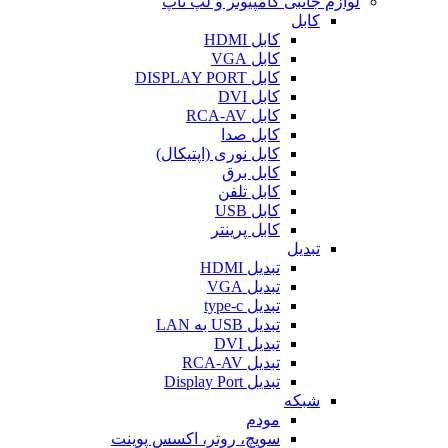
لوازم جانبی کامپیوتر و لپ تاپ
کابل
کابل HDMI
کابل VGA
کابل DISPLAY PORT
کابل DVI
کابل RCA-AV
کابل صدا
کابل نوری (اپتیکال)
کابل برق
کابل تلفن
کابل USB
کابل پرینتر
تبدیل
تبدیل HDMI
تبدیل VGA
تبدیل type-c
تبدیل USB به LAN
تبدیل DVI
تبدیل RCA-AV
تبدیل Display Port
شبکه
مودم
سویچ، روتر، اکسس پوینت