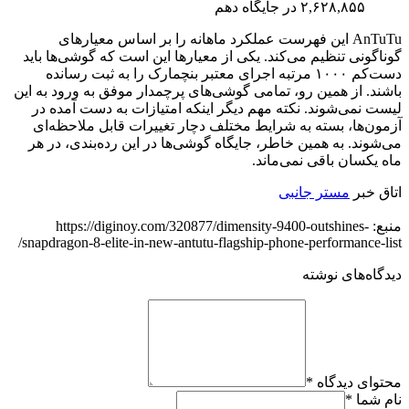
۲,۶۲۸,۸۵۵ در جایگاه دهم
AnTuTu این فهرست‌ عملکرد ماهانه را بر اساس معیارهای
گوناگونی تنظیم می‌کند. یکی از معیارها این است که گوشی‌ها باید
دست‌کم ۱۰۰۰ مرتبه اجرای معتبر بنچمارک را به ثبت رسانده
باشند. از همین رو، تمامی گوشی‌های پرچمدار موفق به ورود به این
لیست نمی‌شوند. نکته مهم دیگر اینکه امتیازات به دست آمده در
آزمون‌ها، بسته به شرایط مختلف دچار تغییرات قابل ملاحظه‌ای
می‌شوند. به همین خاطر، جایگاه گوشی‌ها در این رده‌بندی، در هر
ماه یکسان باقی نمی‌ماند.
اتاق خبر
مستر جانبی
منبع: https://diginoy.com/320877/dimensity-9400-outshines-
snapdragon-8-elite-in-new-antutu-flagship-phone-performance-list/
دیدگاه‌های نوشته
محتوای دیدگاه
*
نام شما
*