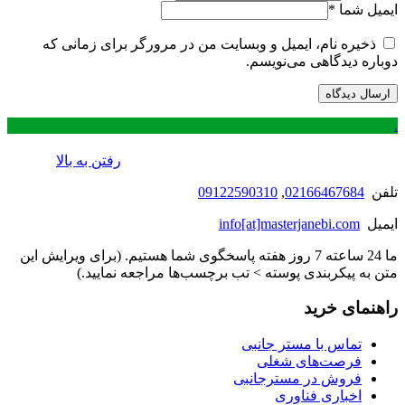
ایمیل شما
*
ذخیره نام، ایمیل و وبسایت من در مرورگر برای زمانی که
دوباره دیدگاهی می‌نویسم.
.
رفتن به بالا
تلفن
02166467684
,
09122590310
ایمیل
info[at]masterjanebi.com
ما 24 ساعته 7 روز هفته پاسخگوی شما هستیم. (برای ویرایش این
متن به پیکربندی پوسته > تب برچسب‌ها مراجعه نمایید.)
راهنمای خرید
تماس با مستر جانبی
فرصت‌های شغلی
فروش در مسترجانبی
اخباری فناوری