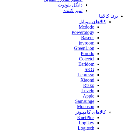
دانگل بلوتوث
تمیز کننده
برند کالاها
کالاهای موبایل
Mcdodo
Powerology
Baseus
joyroom
GreenLion
Porodo
Coteetci
Earldom
SKG
Lepresso
Xiaomi
Rtako
Levelo
Apple
Samsunge
Mocoson
کالاهای کامپیوتر
KnetPlus
Logikey
Logitech