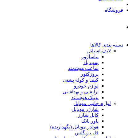
فروشگاه
دسته بندی کالاها
لایف استایل
ماساژور
پمپ باد
ساعت هوشمند
پروژکتور
کیف و کوله پشتی
لوازم خودرو
آرایشی و بهداشتی
عینک هوشمند
لوازم جانبی موبایل
شارژر موبایل
کابل شارژ
پاور بانک
هولدر موبایل (نگهدارنده)
قاب و گلس