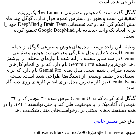
طراحی شده است.
گوگل گفته است که هوش مصنوعی Lumiere فعلا یک پروژه
تحقیقاتی است و هنوز در دسترس عموم قرار ندارد. گوگل چند ماه
پیش اعلام کرد که دو تیم تحقیقاتی Brain Team و DeepMind خود را
برای ایجاد یک واحد جدید به نام Google DeepMind تجمیع کرده
است.
وظیفه این واحد توسعه مدل‌های هوش مصنوعی گوگل از جمله
Gemini است که این مدل به‌تازگی معرفی شد. هوش مصنوعی
Gemini در سه سایز مختلف ارائه شده تا نیازهای مختلف را پوشش
دهد. قوی‌ترین نسخه Gemini Ultra نام دارد که برای انجام کارهای
پیچیده طراحی شده است. مدل بعدی Gemini Pro نام دارد که برای
استفاده در طیف وسیعی از دستگاه‌ها طراحی شده است. نسخه
Gemini Nano نیز کارآمدترین مدل برای انجام کارهای روی دستگاه
است.
گوگل ادعا کرده که Gemini Ultra موفق شده ۳۰ بنچمارک از ۳۲
بنچمارک آکادمیک را با موفقیت طی کند و حتی توانسته GPT-4 را در
همه دسته‌بندی‌های مبتنی بر درخواست‌های متنی شکست دهد.
اتاق خبر
مستر جانبی
منبع: https://techfars.com/272963/google-lumiere-ai/