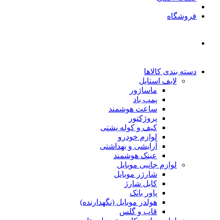
فروشگاه
دسته بندی کالاها
لایف استایل
ماساژور
پمپ باد
ساعت هوشمند
پروژکتور
کیف و کوله پشتی
لوازم خودرو
آرایشی و بهداشتی
عینک هوشمند
لوازم جانبی موبایل
شارژر موبایل
کابل شارژ
پاور بانک
هولدر موبایل (نگهدارنده)
قاب و گلس