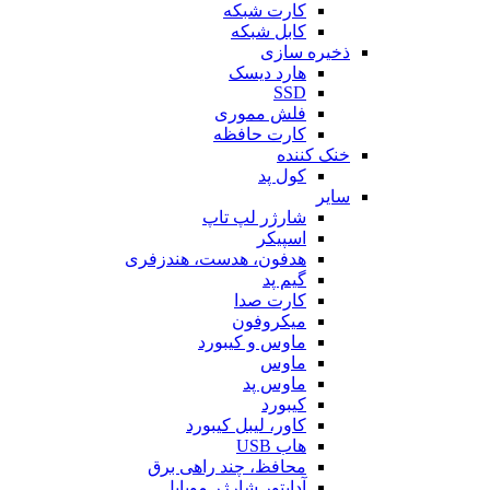
کارت شبکه
کابل شبکه
ذخیره سازی
هارد دیسک
SSD
فلش مموری
کارت حافظه
خنک کننده
کول پد
سایر
شارژر لپ تاپ
اسپیکر
هدفون، هدست، هندزفری
گیم پد
کارت صدا
میکروفون
ماوس و کیبورد
ماوس
ماوس پد
کیبورد
کاور، لیبل کیبورد
هاب USB
محافظ، چند راهی برق
آداپتور شارژر موبایل