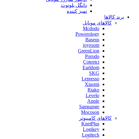
دانگل بلوتوث
تمیز کننده
برند کالاها
کالاهای موبایل
Mcdodo
Powerology
Baseus
joyroom
GreenLion
Porodo
Coteetci
Earldom
SKG
Lepresso
Xiaomi
Rtako
Levelo
Apple
Samsunge
Mocoson
کالاهای کامپیوتر
KnetPlus
Logikey
Logitech