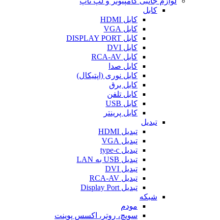
لوازم جانبی کامپیوتر و لپ تاپ
کابل
کابل HDMI
کابل VGA
کابل DISPLAY PORT
کابل DVI
کابل RCA-AV
کابل صدا
کابل نوری (اپتیکال)
کابل برق
کابل تلفن
کابل USB
کابل پرینتر
تبدیل
تبدیل HDMI
تبدیل VGA
تبدیل type-c
تبدیل USB به LAN
تبدیل DVI
تبدیل RCA-AV
تبدیل Display Port
شبکه
مودم
سویچ، روتر، اکسس پوینت