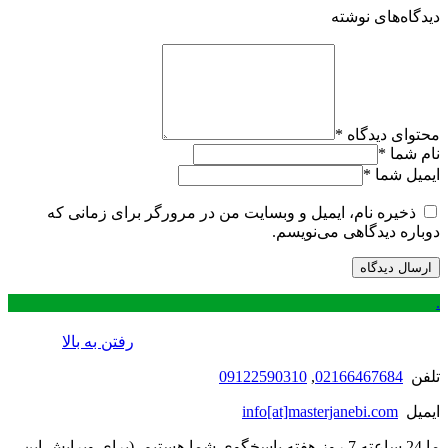
دیدگاه‌های نوشته
محتوای دیدگاه
*
نام شما
*
ایمیل شما
*
ذخیره نام، ایمیل و وبسایت من در مرورگر برای زمانی که
دوباره دیدگاهی می‌نویسم.
.
رفتن به بالا
تلفن
02166467684
,
09122590310
ایمیل
info[at]masterjanebi.com
ما 24 ساعته 7 روز هفته پاسخگوی شما هستیم. (برای ویرایش این