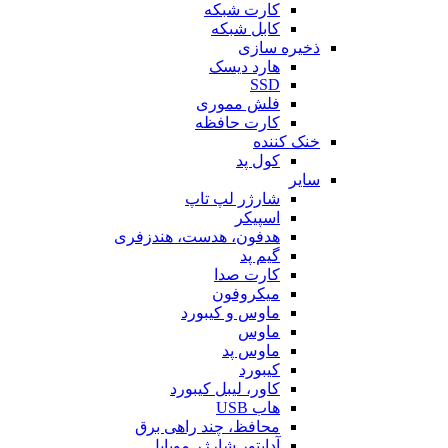
کارت شبکه
کابل شبکه
ذخیره سازی
هارد دیسک
SSD
فلش مموری
کارت حافظه
خنک کننده
کول پد
سایر
شارژر لپ تاپ
اسپیکر
هدفون، هدست، هندزفری
گیم پد
کارت صدا
میکروفون
ماوس و کیبورد
ماوس
ماوس پد
کیبورد
کاور، لیبل کیبورد
هاب USB
محافظ، چند راهی برق
آداپتور شارژر موبایل