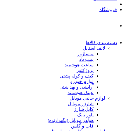
فروشگاه
دسته بندی کالاها
لایف استایل
ماساژور
پمپ باد
ساعت هوشمند
پروژکتور
کیف و کوله پشتی
لوازم خودرو
آرایشی و بهداشتی
عینک هوشمند
لوازم جانبی موبایل
شارژر موبایل
کابل شارژ
پاور بانک
هولدر موبایل (نگهدارنده)
قاب و گلس