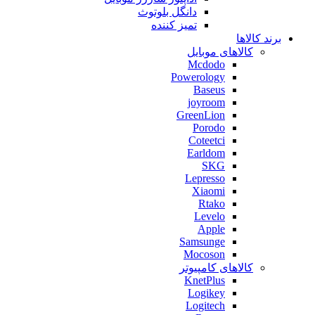
دانگل بلوتوث
تمیز کننده
برند کالاها
کالاهای موبایل
Mcdodo
Powerology
Baseus
joyroom
GreenLion
Porodo
Coteetci
Earldom
SKG
Lepresso
Xiaomi
Rtako
Levelo
Apple
Samsunge
Mocoson
کالاهای کامپیوتر
KnetPlus
Logikey
Logitech