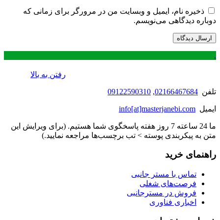
ذخیره نام، ایمیل و وبسایت من در مرورگر برای زمانی که
دوباره دیدگاهی می‌نویسم.
.
رفتن به بالا
تلفن
02166467684
,
09122590310
ایمیل
info[at]masterjanebi.com
ما 24 ساعته 7 روز هفته پاسخگوی شما هستیم. (برای ویرایش این
متن به پیکربندی پوسته > تب برچسب‌ها مراجعه نمایید.)
راهنمای خرید
تماس با مستر جانبی
فرصت‌های شغلی
فروش در مسترجانبی
اخباری فناوری