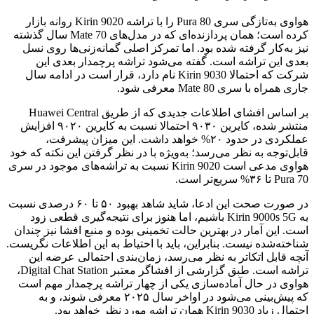
هواوی به‌تازگی سری Pura 80 را با تراشه Kirin 9020 روانه بازار
کرده است؛ همان پردازنده‌ای که در مدل‌های Mate 70 سال گذشته
نیز به‌کار گرفته شده بود. اما تمرکز اصلی گمانه‌زنی‌ها روی نسل
بعدی این تراشه است. گفته می‌شود تراشه پرچمدار بعدی این
شرکت که احتمالا Kirin 9030 نام دارد، قرار است در ادامه سال
جاری همراه با سری Mate 80 معرفی شود.
بر اساس افشای اطلاعات جدیدی که از طریق Huawei Central
منتشر شده، کایرین ۹۰۳۰ احتمالا نسبت به کایرین ۹۰۲۰ افزایش
عملکردی در حدود ۲۰% خواهد داشت. این میزان پیشرفت،
قابل‌توجه به نظر می‌رسد؛ به‌ویژه با در نظر گرفتن این نکته که خود
هواوی مدعی است Kirin 9020 نسبت به تراشه‌های موجود در سری
Pura 70 تا ۳۶% سریع‌تر است.
در صورت صحت این ادعا، شاید شاهد بهبود ۵۰ تا ۶۰ درصدی نسبت
به Kirin 9000s 5G باشیم، اما هنوز برای نتیجه‌گیری قطعی زود
است. این آمار در بهترین حالت تخمینی بوده و منبع افشا نیز چندان
شناخته‌شده نیست. بنابراین، باید با احتیاط به این اطلاعات نگریست.
آنچه قابل اتکاتر به نظر می‌رسد، زمان‌بندی احتمالی عرضه این
تراشه است. طبق گزارشی از افشاگر معتبر Digital Chat Station،
هواوی در حال آماده‌سازی یکی از چهار تراشه پرچمدار مهم است
که پیش‌بینی می‌شود در اواخر سال ۲۰۲۵ معرفی شوند، و به
احتمال زیاد Kirin 9030 همان تراشه مورد نظر خواهد بود.