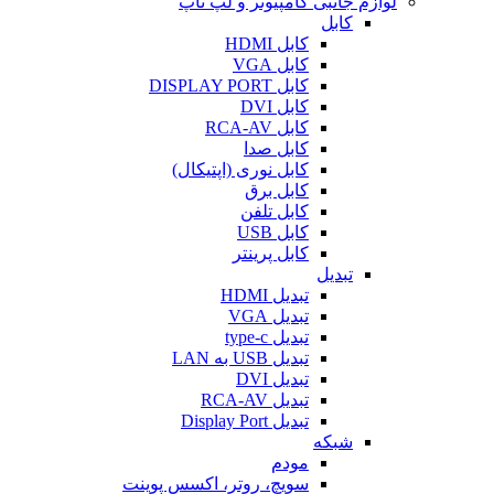
لوازم جانبی کامپیوتر و لپ تاپ
کابل
کابل HDMI
کابل VGA
کابل DISPLAY PORT
کابل DVI
کابل RCA-AV
کابل صدا
کابل نوری (اپتیکال)
کابل برق
کابل تلفن
کابل USB
کابل پرینتر
تبدیل
تبدیل HDMI
تبدیل VGA
تبدیل type-c
تبدیل USB به LAN
تبدیل DVI
تبدیل RCA-AV
تبدیل Display Port
شبکه
مودم
سویچ، روتر، اکسس پوینت