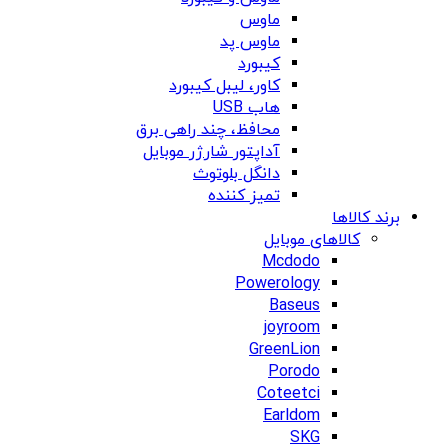
ماوس
ماوس پد
کیبورد
کاور، لیبل کیبورد
هاب USB
محافظ، چند راهی برق
آداپتور شارژر موبایل
دانگل بلوتوث
تمیز کننده
برند کالاها
کالاهای موبایل
Mcdodo
Powerology
Baseus
joyroom
GreenLion
Porodo
Coteetci
Earldom
SKG