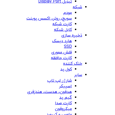
تبدیل Display Port
شبکه
مودم
سویچ، روتر، اکسس پوینت
کارت شبکه
کابل شبکه
ذخیره سازی
هارد دیسک
SSD
فلش مموری
کارت حافظه
خنک کننده
کول پد
سایر
شارژر لپ تاپ
اسپیکر
هدفون، هدست، هندزفری
گیم پد
کارت صدا
میکروفون
ماوس و کیبورد