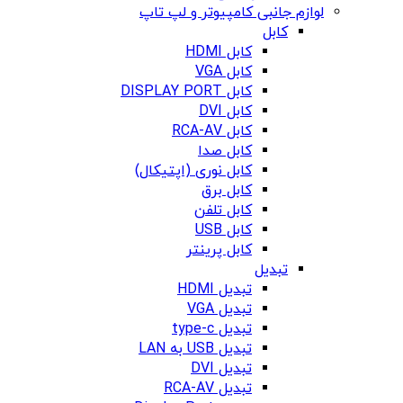
لوازم جانبی کامپیوتر و لپ تاپ
کابل
کابل HDMI
کابل VGA
کابل DISPLAY PORT
کابل DVI
کابل RCA-AV
کابل صدا
کابل نوری (اپتیکال)
کابل برق
کابل تلفن
کابل USB
کابل پرینتر
تبدیل
تبدیل HDMI
تبدیل VGA
تبدیل type-c
تبدیل USB به LAN
تبدیل DVI
تبدیل RCA-AV