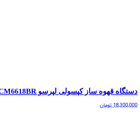
دستگاه قهوه ساز کپسولی لپرسو LEPRESSO TREZZA COFFEE MAKER LPCM6618BR
18,300,000
تومان