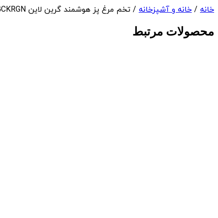
خانه
/
خانه و آشپزخانه
/ تخم مرغ پز هوشمند گرین لاین Green Lion Smart Egg Cooker GNSMEGGCKRGN
محصولات مرتبط