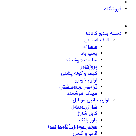
فروشگاه
دسته بندی کالاها
لایف استایل
ماساژور
پمپ باد
ساعت هوشمند
پروژکتور
کیف و کوله پشتی
لوازم خودرو
آرایشی و بهداشتی
عینک هوشمند
لوازم جانبی موبایل
شارژر موبایل
کابل شارژ
پاور بانک
هولدر موبایل (نگهدارنده)
قاب و گلس