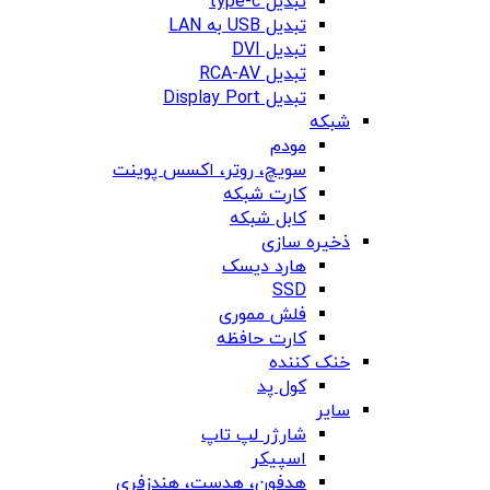
تبدیل type-c
تبدیل USB به LAN
تبدیل DVI
تبدیل RCA-AV
تبدیل Display Port
شبکه
مودم
سویچ، روتر، اکسس پوینت
کارت شبکه
کابل شبکه
ذخیره سازی
هارد دیسک
SSD
فلش مموری
کارت حافظه
خنک کننده
کول پد
سایر
شارژر لپ تاپ
اسپیکر
هدفون، هدست، هندزفری