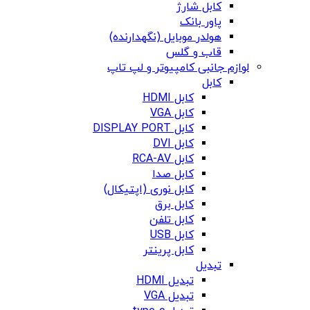
کابل شارژ
پاور بانک
هولدر موبایل (نگهدارنده)
قاب و گلس
لوازم جانبی کامپیوتر و لپ تاپ
کابل
کابل HDMI
کابل VGA
کابل DISPLAY PORT
کابل DVI
کابل RCA-AV
کابل صدا
کابل نوری (اپتیکال)
کابل برق
کابل تلفن
کابل USB
کابل پرینتر
تبدیل
تبدیل HDMI
تبدیل VGA