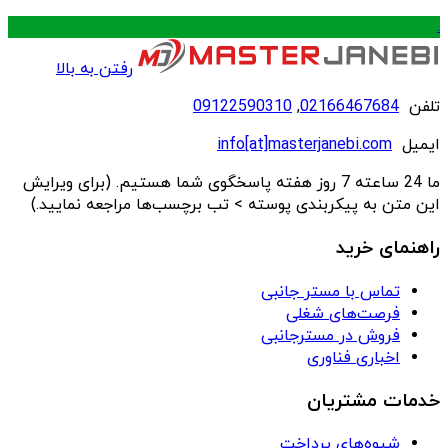
.
رفتن به بالا
تلفن
02166467684
,
09122590310
ایمیل
info[at]masterjanebi.com
ما 24 ساعته 7 روز هفته پاسخگوی شما هستیم. (برای ویرایش
این متن به پیکربندی پوسته > تب برچسب‌ها مراجعه نمایید.)
راهنمای خرید
تماس با مستر جانبی
فرصت‌های شغلی
فروش در مسترجانبی
اخباری فناوری
خدمات مشتریان
شیوه‌های پرداخت