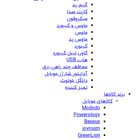
گیم پد
کارت صدا
میکروفون
ماوس و کیبورد
ماوس
ماوس پد
کیبورد
کاور، لیبل کیبورد
هاب USB
محافظ، چند راهی برق
آداپتور شارژر موبایل
دانگل بلوتوث
تمیز کننده
برند کالاها
کالاهای موبایل
Mcdodo
Powerology
Baseus
joyroom
GreenLion