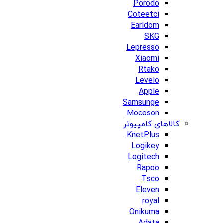
Porodo
Coteetci
Earldom
SKG
Lepresso
Xiaomi
Rtako
Levelo
Apple
Samsunge
Mocoson
کالاهای کامپیوتر
KnetPlus
Logikey
Logitech
Rapoo
Tsco
Eleven
royal
Onikuma