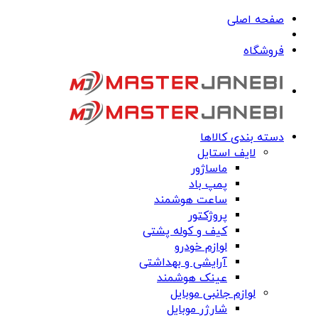
صفحه اصلی
فروشگاه
دسته بندی کالاها
لایف استایل
ماساژور
پمپ باد
ساعت هوشمند
پروژکتور
کیف و کوله پشتی
لوازم خودرو
آرایشی و بهداشتی
عینک هوشمند
لوازم جانبی موبایل
شارژر موبایل