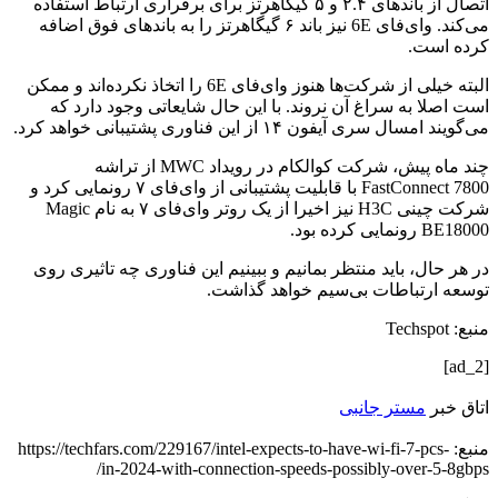
اتصال از باندهای ۲.۴ و ۵ گیگاهرتز برای برقراری ارتباط استفاده
می‌کند. وای‌فای 6E نیز باند ۶ گیگاهرتز را به باندهای فوق اضافه
کرده است.
البته خیلی از شرکت‌ها هنوز وا‌ی‌فای 6E را اتخاذ نکرده‌اند و ممکن
است اصلا به سراغ آن نروند. با این حال شایعاتی وجود دارد که
می‌گویند امسال سری آیفون ۱۴ از این فناوری پشتیبانی خواهد کرد.
چند ماه پیش، شرکت کوالکام در رویداد MWC از تراشه
FastConnect 7800 با قابلیت پشتیبانی از وای‌فای ۷ رونمایی کرد و
شرکت چینی H3C نیز اخیرا از یک روتر وای‌فای ۷ به نام Magic
BE18000 رونمایی کرده بود.
در هر حال، باید منتظر بمانیم و ببینیم این فناوری چه تاثیری روی
توسعه ارتباطات بی‌سیم خواهد گذاشت.
منبع: Techspot
[ad_2]
اتاق خبر
مستر جانبی
منبع: https://techfars.com/229167/intel-expects-to-have-wi-fi-7-pcs-
in-2024-with-connection-speeds-possibly-over-5-8gbps/