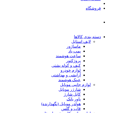
فروشگاه
دسته بندی کالاها
لایف استایل
ماساژور
پمپ باد
ساعت هوشمند
پروژکتور
کیف و کوله پشتی
لوازم خودرو
آرایشی و بهداشتی
عینک هوشمند
لوازم جانبی موبایل
شارژر موبایل
کابل شارژ
پاور بانک
هولدر موبایل (نگهدارنده)
قاب و گلس