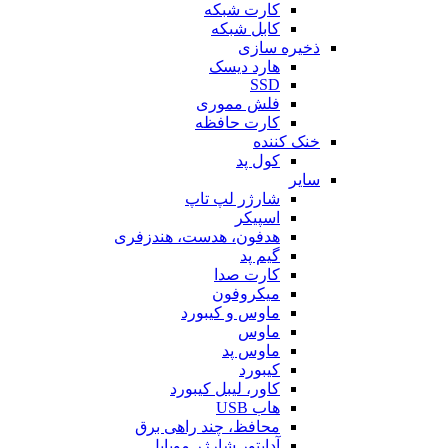
کارت شبکه
کابل شبکه
ذخیره سازی
هارد دیسک
SSD
فلش مموری
کارت حافظه
خنک کننده
کول پد
سایر
شارژر لپ تاپ
اسپیکر
هدفون، هدست، هندزفری
گیم پد
کارت صدا
میکروفون
ماوس و کیبورد
ماوس
ماوس پد
کیبورد
کاور، لیبل کیبورد
هاب USB
محافظ، چند راهی برق
آداپتور شارژر موبایل