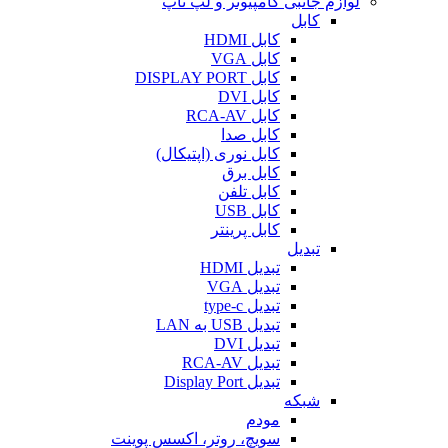
لوازم جانبی کامپیوتر و لپ تاپ
کابل
کابل HDMI
کابل VGA
کابل DISPLAY PORT
کابل DVI
کابل RCA-AV
کابل صدا
کابل نوری (اپتیکال)
کابل برق
کابل تلفن
کابل USB
کابل پرینتر
تبدیل
تبدیل HDMI
تبدیل VGA
تبدیل type-c
تبدیل USB به LAN
تبدیل DVI
تبدیل RCA-AV
تبدیل Display Port
شبکه
مودم
سویچ، روتر، اکسس پوینت