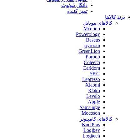
دانگل بلوتوث
تمیز کننده
برند کالاها
کالاهای موبایل
Mcdodo
Powerology
Baseus
joyroom
GreenLion
Porodo
Coteetci
Earldom
SKG
Lepresso
Xiaomi
Rtako
Levelo
Apple
Samsunge
Mocoson
کالاهای کامپیوتر
KnetPlus
Logikey
Logitech