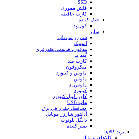
SSD
فلش مموری
کارت حافظه
خنک کننده
کول پد
سایر
شارژر لپ تاپ
اسپیکر
هدفون، هدست، هندزفری
گیم پد
کارت صدا
میکروفون
ماوس و کیبورد
ماوس
ماوس پد
کیبورد
کاور، لیبل کیبورد
هاب USB
محافظ، چند راهی برق
آداپتور شارژر موبایل
دانگل بلوتوث
تمیز کننده
برند کالاها
کالاهای موبایل