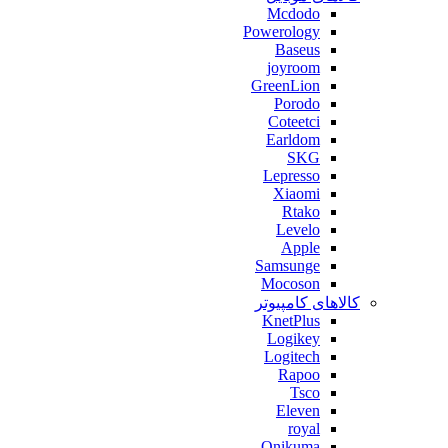
Mcdodo
Powerology
Baseus
joyroom
GreenLion
Porodo
Coteetci
Earldom
SKG
Lepresso
Xiaomi
Rtako
Levelo
Apple
Samsunge
Mocoson
کالاهای کامپیوتر
KnetPlus
Logikey
Logitech
Rapoo
Tsco
Eleven
royal
Onikuma