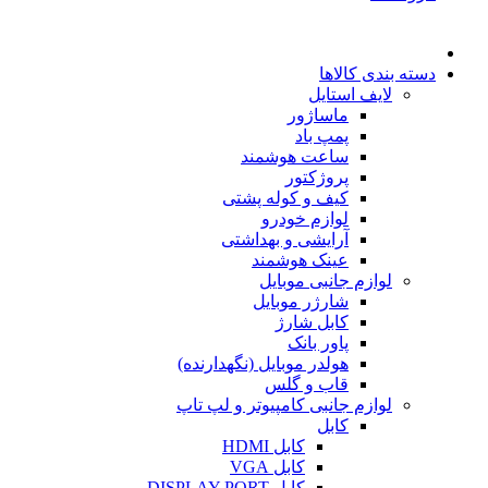
دسته بندی کالاها
لایف استایل
ماساژور
پمپ باد
ساعت هوشمند
پروژکتور
کیف و کوله پشتی
لوازم خودرو
آرایشی و بهداشتی
عینک هوشمند
لوازم جانبی موبایل
شارژر موبایل
کابل شارژ
پاور بانک
هولدر موبایل (نگهدارنده)
قاب و گلس
لوازم جانبی کامپیوتر و لپ تاپ
کابل
کابل HDMI
کابل VGA
کابل DISPLAY PORT