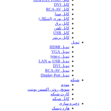
کابل DVI
کابل RCA-AV
کابل صدا
کابل نوری (اپتیکال)
کابل برق
کابل تلفن
کابل USB
کابل پرینتر
تبدیل
تبدیل HDMI
تبدیل VGA
تبدیل type-c
تبدیل USB به LAN
تبدیل DVI
تبدیل RCA-AV
تبدیل Display Port
شبکه
مودم
سویچ، روتر، اکسس پوینت
کارت شبکه
کابل شبکه
ذخیره سازی
هارد دیسک