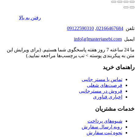
رفتن به بالا
تلفن
02166467684
,
09122590310
ایمیل
info[at]masterjanebi.com
ما 24 ساعته 7 روز هفته پاسخگوی شما هستیم. (برای ویرایش این
متن به پیکربندی پوسته > تب برچسب‌ها مراجعه نمایید.)
راهنمای خرید
تماس با مستر جانبی
فرصت‌های شغلی
فروش در مسترجانبی
اخباری فناوری
خدمات مشتریان
شیوه‌های پرداخت
رویه ارسال سفارش
نحوه ثبت سفارش