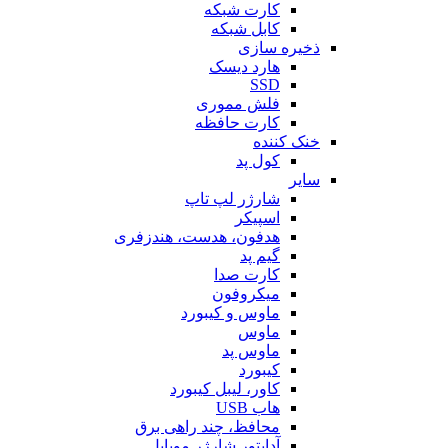
کارت شبکه
کابل شبکه
ذخیره سازی
هارد دیسک
SSD
فلش مموری
کارت حافظه
خنک کننده
کول پد
سایر
شارژر لپ تاپ
اسپیکر
هدفون، هدست، هندزفری
گیم پد
کارت صدا
میکروفون
ماوس و کیبورد
ماوس
ماوس پد
کیبورد
کاور، لیبل کیبورد
هاب USB
محافظ، چند راهی برق
آداپتور شارژر موبایل