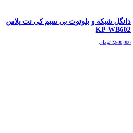
دانگل شبکه و بلوتوث بی سیم کی نت پلاس
KP-WB602
2,900,000
تومان