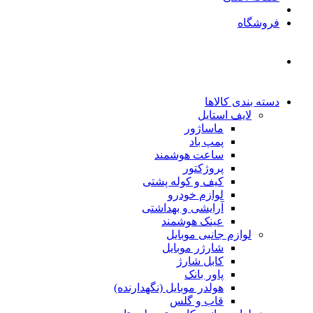
فروشگاه
دسته بندی کالاها
لایف استایل
ماساژور
پمپ باد
ساعت هوشمند
پروژکتور
کیف و کوله پشتی
لوازم خودرو
آرایشی و بهداشتی
عینک هوشمند
لوازم جانبی موبایل
شارژر موبایل
کابل شارژ
پاور بانک
هولدر موبایل (نگهدارنده)
قاب و گلس