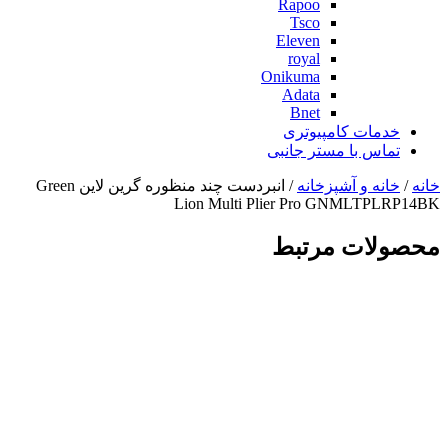
Rapoo
Tsco
Eleven
royal
Onikuma
Adata
Bnet
خدمات کامپیوتری
تماس با مستر جانبی
خانه
/
خانه و آشپزخانه
/ انبردست چند منظوره گرین لاین Green
Lion Multi Plier Pro GNMLTPLRP14BK
محصولات مرتبط