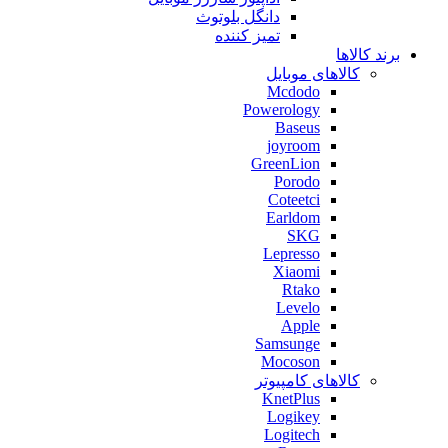
دانگل بلوتوث
تمیز کننده
برند کالاها
کالاهای موبایل
Mcdodo
Powerology
Baseus
joyroom
GreenLion
Porodo
Coteetci
Earldom
SKG
Lepresso
Xiaomi
Rtako
Levelo
Apple
Samsunge
Mocoson
کالاهای کامپیوتر
KnetPlus
Logikey
Logitech