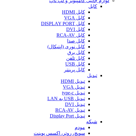
لوازم جانبی کامپیوتر و لپ تاپ
کابل
کابل HDMI
کابل VGA
کابل DISPLAY PORT
کابل DVI
کابل RCA-AV
کابل صدا
کابل نوری (اپتیکال)
کابل برق
کابل تلفن
کابل USB
کابل پرینتر
تبدیل
تبدیل HDMI
تبدیل VGA
تبدیل type-c
تبدیل USB به LAN
تبدیل DVI
تبدیل RCA-AV
تبدیل Display Port
شبکه
مودم
سویچ، روتر، اکسس پوینت