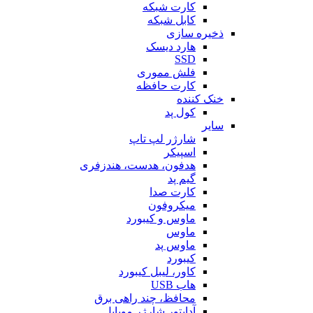
کارت شبکه
کابل شبکه
ذخیره سازی
هارد دیسک
SSD
فلش مموری
کارت حافظه
خنک کننده
کول پد
سایر
شارژر لپ تاپ
اسپیکر
هدفون، هدست، هندزفری
گیم پد
کارت صدا
میکروفون
ماوس و کیبورد
ماوس
ماوس پد
کیبورد
کاور، لیبل کیبورد
هاب USB
محافظ، چند راهی برق
آداپتور شارژر موبایل