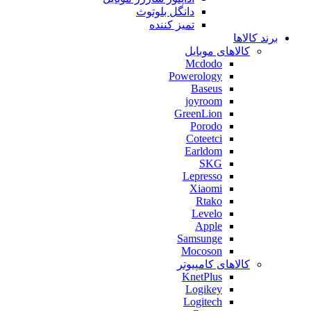
دانگل بلوتوث
تمیز کننده
برند کالاها
کالاهای موبایل
Mcdodo
Powerology
Baseus
joyroom
GreenLion
Porodo
Coteetci
Earldom
SKG
Lepresso
Xiaomi
Rtako
Levelo
Apple
Samsunge
Mocoson
کالاهای کامپیوتر
KnetPlus
Logikey
Logitech