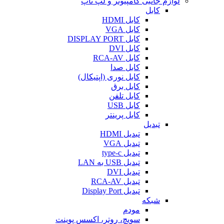
لوازم جانبی کامپیوتر و لپ تاپ
کابل
کابل HDMI
کابل VGA
کابل DISPLAY PORT
کابل DVI
کابل RCA-AV
کابل صدا
کابل نوری (اپتیکال)
کابل برق
کابل تلفن
کابل USB
کابل پرینتر
تبدیل
تبدیل HDMI
تبدیل VGA
تبدیل type-c
تبدیل USB به LAN
تبدیل DVI
تبدیل RCA-AV
تبدیل Display Port
شبکه
مودم
سویچ، روتر، اکسس پوینت