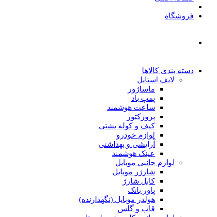
فروشگاه
دسته بندی کالاها
لایف استایل
ماساژور
پمپ باد
ساعت هوشمند
پروژکتور
کیف و کوله پشتی
لوازم خودرو
آرایشی و بهداشتی
عینک هوشمند
لوازم جانبی موبایل
شارژر موبایل
کابل شارژ
پاور بانک
هولدر موبایل (نگهدارنده)
قاب و گلس