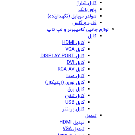
کابل شارژ
پاور بانک
هولدر موبایل (نگهدارنده)
قاب و گلس
لوازم جانبی کامپیوتر و لپ تاپ
کابل
کابل HDMI
کابل VGA
کابل DISPLAY PORT
کابل DVI
کابل RCA-AV
کابل صدا
کابل نوری (اپتیکال)
کابل برق
کابل تلفن
کابل USB
کابل پرینتر
تبدیل
تبدیل HDMI
تبدیل VGA