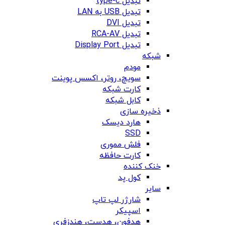
تبدیل type-c
تبدیل USB به LAN
تبدیل DVI
تبدیل RCA-AV
تبدیل Display Port
شبکه
مودم
سویچ، روتر، اکسس پوینت
کارت شبکه
کابل شبکه
ذخیره سازی
هارد دیسک
SSD
فلش مموری
کارت حافظه
خنک کننده
کول پد
سایر
شارژر لپ تاپ
اسپیکر
هدفون، هدست، هندزفری