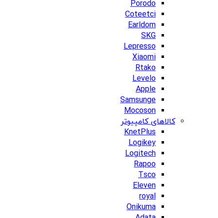
Porodo
Coteetci
Earldom
SKG
Lepresso
Xiaomi
Rtako
Levelo
Apple
Samsunge
Mocoson
کالاهای کامپیوتر
KnetPlus
Logikey
Logitech
Rapoo
Tsco
Eleven
royal
Onikuma