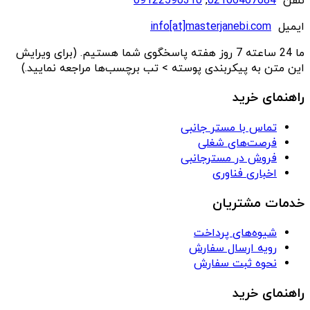
تلفن
02166467684
,
09122590310
ایمیل
info[at]masterjanebi.com
ما 24 ساعته 7 روز هفته پاسخگوی شما هستیم. (برای ویرایش
این متن به پیکربندی پوسته > تب برچسب‌ها مراجعه نمایید.)
راهنمای خرید
تماس با مستر جانبی
فرصت‌های شغلی
فروش در مسترجانبی
اخباری فناوری
خدمات مشتریان
شیوه‌های پرداخت
رویه ارسال سفارش
نحوه ثبت سفارش
راهنمای خرید