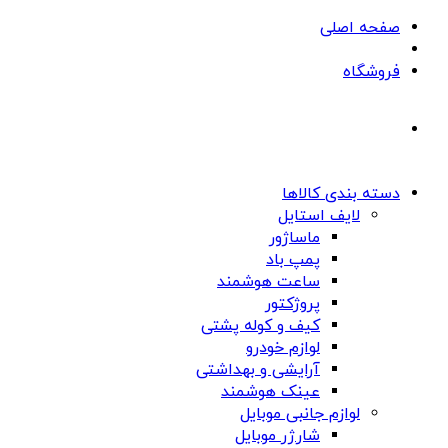
صفحه اصلی
فروشگاه
دسته بندی کالاها
لایف استایل
ماساژور
پمپ باد
ساعت هوشمند
پروژکتور
کیف و کوله پشتی
لوازم خودرو
آرایشی و بهداشتی
عینک هوشمند
لوازم جانبی موبایل
شارژر موبایل