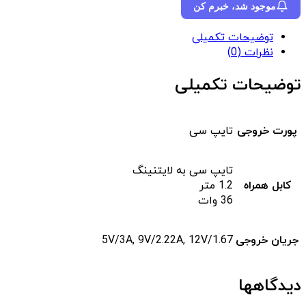
موجود شد، خبرم کن
توضیحات تکمیلی
نظرات (0)
توضیحات تکمیلی
پورت خروجی
تایپ سی
تایپ سی به لایتنینگ
کابل همراه
1.2 متر
36 وات
جریان خروجی
5V/3A, 9V/2.22A, 12V/1.67
دیدگاهها