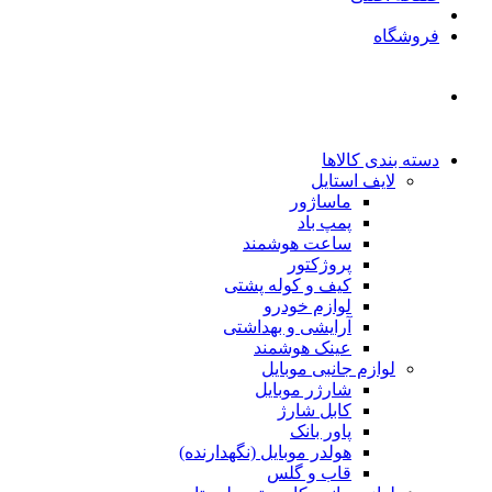
فروشگاه
دسته بندی کالاها
لایف استایل
ماساژور
پمپ باد
ساعت هوشمند
پروژکتور
کیف و کوله پشتی
لوازم خودرو
آرایشی و بهداشتی
عینک هوشمند
لوازم جانبی موبایل
شارژر موبایل
کابل شارژ
پاور بانک
هولدر موبایل (نگهدارنده)
قاب و گلس