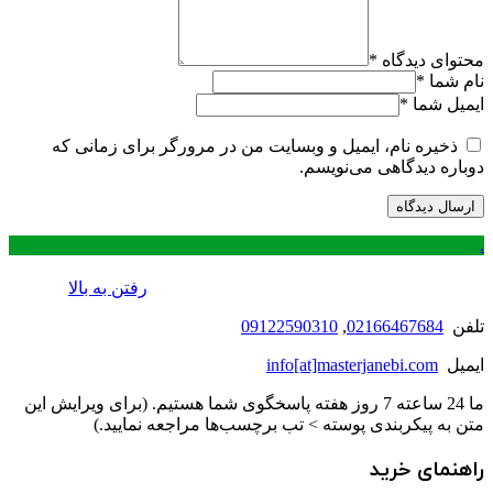
محتوای دیدگاه
*
نام شما
*
ایمیل شما
*
ذخیره نام، ایمیل و وبسایت من در مرورگر برای زمانی که
دوباره دیدگاهی می‌نویسم.
.
رفتن به بالا
تلفن
02166467684
,
09122590310
ایمیل
info[at]masterjanebi.com
ما 24 ساعته 7 روز هفته پاسخگوی شما هستیم. (برای ویرایش این
متن به پیکربندی پوسته > تب برچسب‌ها مراجعه نمایید.)
راهنمای خرید