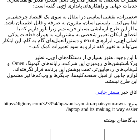
خدمات جهانی و راهکارهای پایداری اچ‌پی گفته است:
«تعمیرات، نقشی اساسی در انتقال به سوی یک اقتصاد چرخشی‌تر
ایفا می‌کند… بایستی آسان، مقرون به صرفه و قابل اطمینان باشد.
ما از این طرح آزمایشی بسیار خرسندیم زیرا باور داریم که با
اعطای امکان تعمیر شخصی به مشتریان، به همراه قطعات یدکی
اصلی اچ‌پی، ابزارهای iFixit و دستورالعمل‌های گام به گام، این ابتکار
می‌تواند به تغییر کفه ترازو به سود تعمیرات کمک کند.»
با این وجود، هنوز بسیاری از دستگاه‌های اچ‌پی، نظیر
ورک‌استیشن‌های رومیزی این شرکت، رایانه‌های گیمینگ Omen و
لپ‌تاپ‌های رده‌پایین‌تر، تحت پوشش این برنامه قرار نگرفته‌اند.
لوازم جانبی از قبیل صفحه‌کلیدها، چاپگرها و وب‌کم‌ها نیز مشمول
این طرح نیستند.
اتاق خبر
مستر جانبی
منبع: https://diginoy.com/323954/hp-wants-you-to-repair-your-own-
laptop-and-its-making-it-way-easier/
دیدگاه‌های نوشته