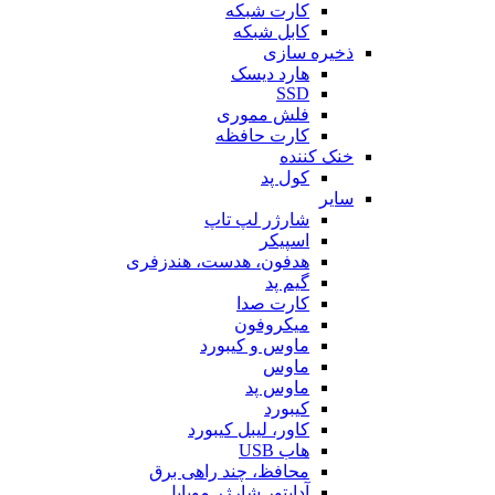
کارت شبکه
کابل شبکه
ذخیره سازی
هارد دیسک
SSD
فلش مموری
کارت حافظه
خنک کننده
کول پد
سایر
شارژر لپ تاپ
اسپیکر
هدفون، هدست، هندزفری
گیم پد
کارت صدا
میکروفون
ماوس و کیبورد
ماوس
ماوس پد
کیبورد
کاور، لیبل کیبورد
هاب USB
محافظ، چند راهی برق
آداپتور شارژر موبایل