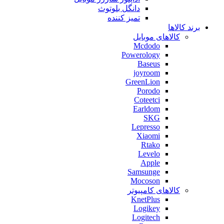
دانگل بلوتوث
تمیز کننده
برند کالاها
کالاهای موبایل
Mcdodo
Powerology
Baseus
joyroom
GreenLion
Porodo
Coteetci
Earldom
SKG
Lepresso
Xiaomi
Rtako
Levelo
Apple
Samsunge
Mocoson
کالاهای کامپیوتر
KnetPlus
Logikey
Logitech