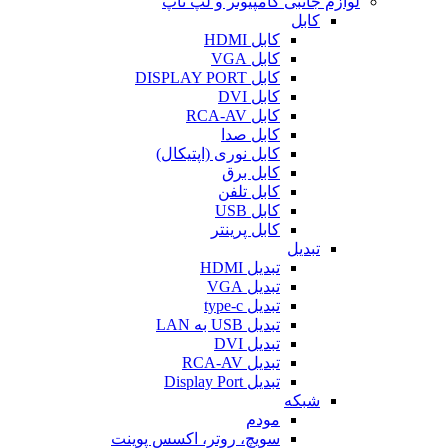
لوازم جانبی کامپیوتر و لپ تاپ
کابل
کابل HDMI
کابل VGA
کابل DISPLAY PORT
کابل DVI
کابل RCA-AV
کابل صدا
کابل نوری (اپتیکال)
کابل برق
کابل تلفن
کابل USB
کابل پرینتر
تبدیل
تبدیل HDMI
تبدیل VGA
تبدیل type-c
تبدیل USB به LAN
تبدیل DVI
تبدیل RCA-AV
تبدیل Display Port
شبکه
مودم
سویچ، روتر، اکسس پوینت