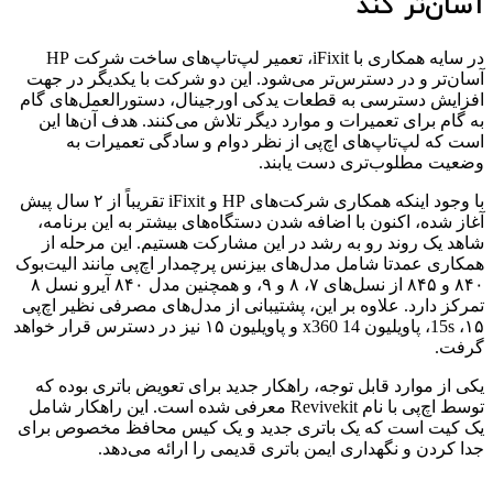
آسان‌تر کند
در سایه همکاری با iFixit، تعمیر لپ‌تاپ‌های ساخت شرکت HP
آسان‌تر و در دسترس‌تر می‌شود. این دو شرکت با یکدیگر در جهت
افزایش دسترسی به قطعات یدکی اورجینال، دستورالعمل‌های گام
به گام برای تعمیرات و موارد دیگر تلاش می‌کنند. هدف آن‌ها این
است که لپ‌تاپ‌های اچ‌پی از نظر دوام و سادگی تعمیرات به
وضعیت مطلوب‌تری دست یابند.
با وجود اینکه همکاری شرکت‌های HP و iFixit تقریباً از ۲ سال پیش
آغاز شده، اکنون با اضافه شدن دستگاه‌های بیشتر به این برنامه،
شاهد یک روند رو به رشد در این مشارکت هستیم. این مرحله از
همکاری عمدتا شامل مدل‌های بیزنس پرچمدار اچ‌پی مانند الیت‌بوک
۸۴۰ و ۸۴۵ از نسل‌های ۷، ۸ و ۹، و همچنین مدل ۸۴۰ آیرو نسل ۸
تمرکز دارد. علاوه بر این، پشتیبانی از مدل‌های مصرفی نظیر اچ‌پی
۱۵، 15s، پاویلیون x360 14 و پاویلیون ۱۵ نیز در دسترس قرار خواهد
گرفت.
یکی از موارد قابل توجه، راهکار جدید برای تعویض باتری بوده که
توسط اچ‌پی با نام Revivekit معرفی شده است. این راهکار شامل
یک کیت است که یک باتری جدید و یک کیس محافظ مخصوص برای
جدا کردن و نگهداری ایمن باتری قدیمی را ارائه می‌دهد.