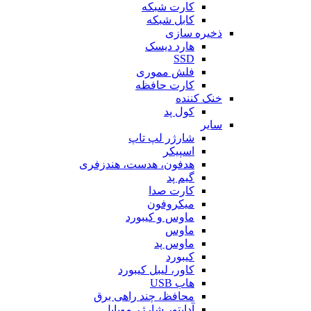
کارت شبکه
کابل شبکه
ذخیره سازی
هارد دیسک
SSD
فلش مموری
کارت حافظه
خنک کننده
کول پد
سایر
شارژر لپ تاپ
اسپیکر
هدفون، هدست، هندزفری
گیم پد
کارت صدا
میکروفون
ماوس و کیبورد
ماوس
ماوس پد
کیبورد
کاور، لیبل کیبورد
هاب USB
محافظ، چند راهی برق
آداپتور شارژر موبایل