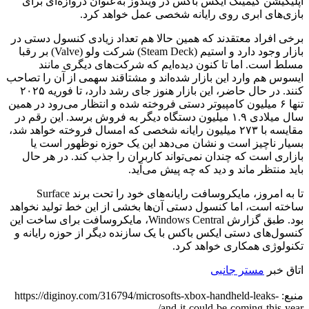
اپلیکیشن گیمینگ ایکس باکس در ویندوز به‌عنوان دروازه‌ای برای
بازی‌های ابری روی رایانه شخصی عمل خواهد کرد.
برخی افراد معتقدند که همین حالا هم تعداد زیادی کنسول دستی در
بازار وجود دارد و استیم (Steam Deck) شرکت ولو (Valve) بر رقبا
مسلط است. اما تا کنون دیده‌ایم که شرکت‌های دیگری مانند
ایسوس هم وارد این بازار شده‌اند و مشتاقند سهمی از آن را تصاحب
کنند. در حال حاضر، این بازار هنوز جای رشد دارد، تا فوریه ۲۰۲۵
تنها ۶ میلیون کامپیوتر دستی فروخته شده و انتظار می‌رود در همین
سال میلادی ۱.۹ میلیون دستگاه دیگر به فروش برسد. این رقم در
مقایسه با ۲۷۳ میلیون رایانه شخصی که امسال فروخته خواهد شد،
بسیار ناچیز است و نشان می‌دهد این یک حوزه نوظهور است یا
بازاری است که چندان نمی‌تواند کاربران را جذب کند. در هر حال
باید منتظر ماند و دید که چه پیش می‌آید.
تا به امروز، مایکروسافت رایانه‌های خود را تحت برند Surface
ساخته است، اما کنسول دستی آن‌ها بخشی از این خط تولید نخواهد
بود. طبق گزارش Windows Central، مایکروسافت برای ساخت این
کنسول‌های دستی ایکس باکس با یک سازنده دیگر از حوزه رایانه و
تکنولوژی همکاری خواهد کرد.
اتاق خبر
مستر جانبی
منبع: https://diginoy.com/316794/microsofts-xbox-handheld-leaks-
and-it-could-be-coming-this-year/