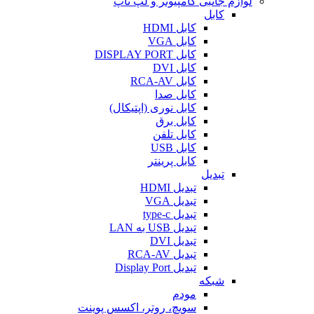
لوازم جانبی کامپیوتر و لپ تاپ
کابل
کابل HDMI
کابل VGA
کابل DISPLAY PORT
کابل DVI
کابل RCA-AV
کابل صدا
کابل نوری (اپتیکال)
کابل برق
کابل تلفن
کابل USB
کابل پرینتر
تبدیل
تبدیل HDMI
تبدیل VGA
تبدیل type-c
تبدیل USB به LAN
تبدیل DVI
تبدیل RCA-AV
تبدیل Display Port
شبکه
مودم
سویچ، روتر، اکسس پوینت