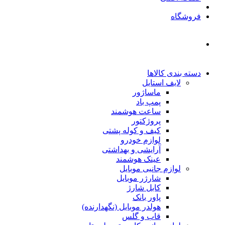
فروشگاه
دسته بندی کالاها
لایف استایل
ماساژور
پمپ باد
ساعت هوشمند
پروژکتور
کیف و کوله پشتی
لوازم خودرو
آرایشی و بهداشتی
عینک هوشمند
لوازم جانبی موبایل
شارژر موبایل
کابل شارژ
پاور بانک
هولدر موبایل (نگهدارنده)
قاب و گلس