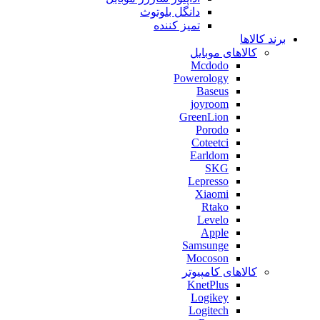
دانگل بلوتوث
تمیز کننده
برند کالاها
کالاهای موبایل
Mcdodo
Powerology
Baseus
joyroom
GreenLion
Porodo
Coteetci
Earldom
SKG
Lepresso
Xiaomi
Rtako
Levelo
Apple
Samsunge
Mocoson
کالاهای کامپیوتر
KnetPlus
Logikey
Logitech