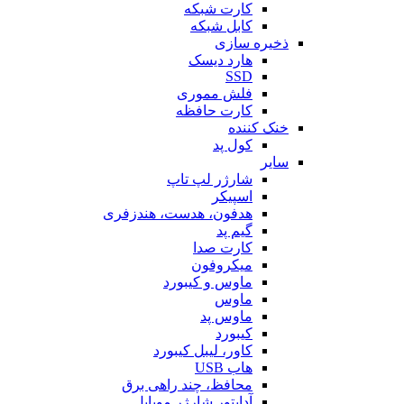
کارت شبکه
کابل شبکه
ذخیره سازی
هارد دیسک
SSD
فلش مموری
کارت حافظه
خنک کننده
کول پد
سایر
شارژر لپ تاپ
اسپیکر
هدفون، هدست، هندزفری
گیم پد
کارت صدا
میکروفون
ماوس و کیبورد
ماوس
ماوس پد
کیبورد
کاور، لیبل کیبورد
هاب USB
محافظ، چند راهی برق
آداپتور شارژر موبایل