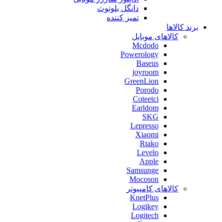
دانگل بلوتوث
تمیز کننده
برند کالاها
کالاهای موبایل
Mcdodo
Powerology
Baseus
joyroom
GreenLion
Porodo
Coteetci
Earldom
SKG
Lepresso
Xiaomi
Rtako
Levelo
Apple
Samsunge
Mocoson
کالاهای کامپیوتر
KnetPlus
Logikey
Logitech