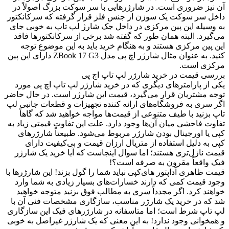
آن نیز ضروری است. در شارژرهایی با سر سوکت بزرگ اصولاً در
داخل سر سوکت یک سوزن از جنس فلز قرار گرفته که سرکانکتور
به وسیله این پین مرکزی در داخل جک شارژ لپ تاپ به خوبی جای
می‌گیرد. البته همان طور که گفته شد برخی از سرکانکتورها فاقد
این پین مرکزی هستند و به هنگام خرید باید به این موضوع توجه
کنید. به عنوان مثال شارژر اچ پی مدل ZBook 17 G3 دارای این پین
مرکزی است.
بررسی قیمت در خرید شارژر لپ تاپ اچ پی
یکی از پارامترهای دیگری که در خرید شارژر لپ تاپ اچ پی مورد
توجه مشتریان قرار می‌گیرد، قیمت این شارژر است. در حال حاضر
اگر سری به فروشگاه‌های ارائه کننده تجهیزات و قطعات جانبی لپ
تاپ بزنید با طیف متنوعی از قیمت‌ها مواجه خواهید شد که گاهاً
تفاوت فاحشی میان آن‌ها وجود دارد. علت این تفاوت قیمتی زیاد به
کپی یا اورجینال بودن شارژر مربوط می‌شود. طبیعتاً شارژرهای
کپی به دلیل استفاده از متریال ارزان قیمت و بی‌کیفیت دارای
قیمت نازل‌تری هستند؛ اما سوال اینجاست که آیا خرید یک شارژر
فیک واقعاً مقرون به صرفه است؟!
قیمت ظاهری آداپتور های‌کپی نباید شما را گول بزند! این شارژرها با
وجود قیمت کمی که دارند خسارات‌های بسیار زیادی به شما وارد
خواهند کرد. اگر مجدداً سری به مطالب فوق بزنید متوجه خواهید
شد که در خرید یک شارژر مناسب، سازگاری مشخصات فنی آن با
لپ تاپ شرط است؛ اما متاسفانه در شارژرهای فیک این سازگاری
و همخوانی وجود ندارد! به این معنی که یک شارژر غیراصل به خوبی