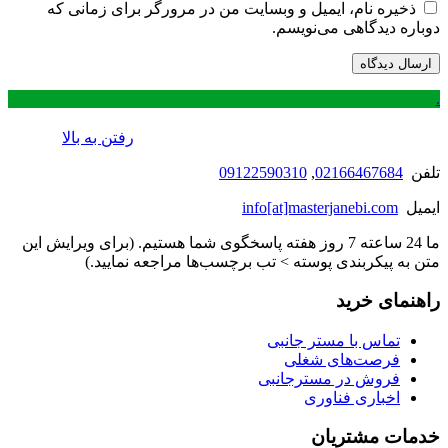
ذخیره نام، ایمیل و وبسایت من در مرورگر برای زمانی که
دوباره دیدگاهی می‌نویسم.
.
رفتن به بالا
تلفن
02166467684
,
09122590310
ایمیل
info[at]masterjanebi.com
ما 24 ساعته 7 روز هفته پاسخگوی شما هستیم. (برای ویرایش این
متن به پیکربندی پوسته > تب برچسب‌ها مراجعه نمایید.)
راهنمای خرید
تماس با مستر جانبی
فرصت‌های شغلی
فروش در مسترجانبی
اخباری فناوری
خدمات مشتریان