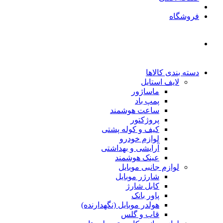
فروشگاه
دسته بندی کالاها
لایف استایل
ماساژور
پمپ باد
ساعت هوشمند
پروژکتور
کیف و کوله پشتی
لوازم خودرو
آرایشی و بهداشتی
عینک هوشمند
لوازم جانبی موبایل
شارژر موبایل
کابل شارژ
پاور بانک
هولدر موبایل (نگهدارنده)
قاب و گلس