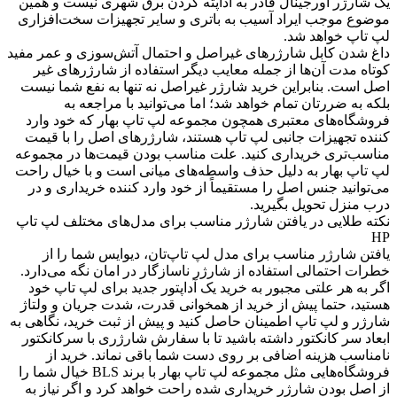
یک شارژر اورجینال قادر به آداپته کردن برق شهری نیست و همین
موضوع موجب ایراد آسیب به باتری و سایر تجهیزات سخت‌افزاری
لپ تاپ خواهد شد.
داغ شدن کابل شارژرهای غیراصل و احتمال آتش‌سوزی و عمر مفید
کوتاه مدت آن‌ها از جمله معایب دیگر استفاده از شارژرهای غیر
اصل است. بنابراین خرید شارژر غیراصل نه تنها به نفع شما نیست
بلکه به ضررتان تمام خواهد شد؛ اما می‌توانید با مراجعه به
فروشگاه‌های معتبری همچون مجموعه لپ تاپ بهار که خود وارد
کننده تجهیزات جانبی لپ تاپ هستند، شارژرهای اصل را با قیمت
مناسب‌تری خریداری کنید. علت مناسب بودن قیمت‌ها در مجموعه
لپ تاپ بهار به دلیل حذف واسطه‌های میانی است و با خیال راحت
می‌توانید جنس اصل را مستقیماً از خود وارد کننده خریداری و در
درب منزل تحویل بگیرید.
نکته طلایی در یافتن شارژر مناسب برای مدل‌های مختلف لپ تاپ
HP
یافتن شارژر مناسب برای مدل لپ تاپ‌تان، دیوایس شما را از
خطرات احتمالی استفاده از شارژر ناسازگار در امان نگه می‌دارد.
اگر به هر علتی مجبور به خرید یک آداپتور جدید برای لپ تاپ خود
هستید، حتما پیش از خرید از همخوانی قدرت، شدت جریان و ولتاژ
شارژر و لپ تاپ اطمینان حاصل کنید و پیش از ثبت خرید، نگاهی به
ابعاد سر کانکتور داشته باشید تا با سفارش شارژری با سرکانکتور
نامناسب هزینه اضافی بر روی دست شما باقی نماند. خرید از
فروشگاه‌هایی مثل مجموعه لپ تاپ بهار با برند BLS خیال شما را
از اصل بودن شارژر خریداری شده راحت خواهد کرد و اگر نیاز به