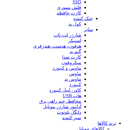
SSD
فلش مموری
کارت حافظه
خنک کننده
کول پد
سایر
شارژر لپ تاپ
اسپیکر
هدفون، هدست، هندزفری
گیم پد
کارت صدا
میکروفون
ماوس و کیبورد
ماوس
ماوس پد
کیبورد
کاور، لیبل کیبورد
هاب USB
محافظ، چند راهی برق
آداپتور شارژر موبایل
دانگل بلوتوث
تمیز کننده
برند کالاها
کالاهای موبایل