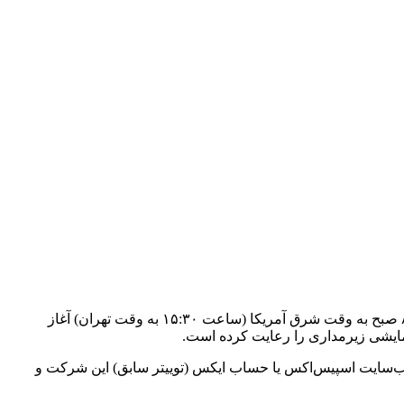
شرکت اسپیس‌ایکس قصد دارد امروز، ۱۳ اکتبر، پنجمین پرتاب استارشیپ را انجام دهد. پنجره زمانی این پرتاب ۳۰ دقیقه است و از ساعت ۸ صبح به وقت شرق آمریکا (ساعت ۱۵:۳۰ به وقت تهران) آغاز
ود. می‌توانید این پخش زنده را در وب‌سایت اسپیس‌اکس یا حساب ایکس (توییتر سابق) این شرکت و