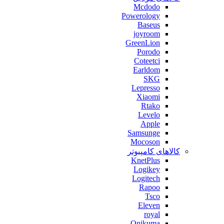
Mcdodo
Powerology
Baseus
joyroom
GreenLion
Porodo
Coteetci
Earldom
SKG
Lepresso
Xiaomi
Rtako
Levelo
Apple
Samsunge
Mocoson
کالاهای کامپیوتر
KnetPlus
Logikey
Logitech
Rapoo
Tsco
Eleven
royal
Onikuma