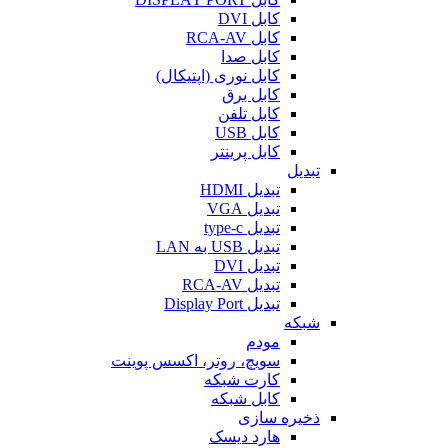
کابل DVI
کابل RCA-AV
کابل صدا
کابل نوری (اپتیکال)
کابل برق
کابل تلفن
کابل USB
کابل پرینتر
تبدیل
تبدیل HDMI
تبدیل VGA
تبدیل type-c
تبدیل USB به LAN
تبدیل DVI
تبدیل RCA-AV
تبدیل Display Port
شبکه
مودم
سویچ، روتر، اکسس پوینت
کارت شبکه
کابل شبکه
ذخیره سازی
هارد دیسک