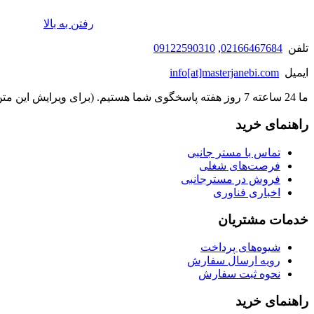
رفتن به بالا
تلفن
02166467684
,
09122590310
ایمیل
info[at]masterjanebi.com
ما 24 ساعته 7 روز هفته پاسخگوی شما هستیم. (برای ویرایش این متن به پیکربندی پوسته > تب برچسب‌ها مراجعه نمایید.)
راهنمای خرید
تماس با مستر جانبی
فرصت‌های شغلی
فروش در مسترجانبی
اخباری فناوری
خدمات مشتریان
شیوه‌های پرداخت
رویه ارسال سفارش
نحوه ثبت سفارش
راهنمای خرید