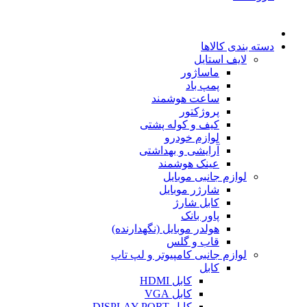
دسته بندی کالاها
لایف استایل
ماساژور
پمپ باد
ساعت هوشمند
پروژکتور
کیف و کوله پشتی
لوازم خودرو
آرایشی و بهداشتی
عینک هوشمند
لوازم جانبی موبایل
شارژر موبایل
کابل شارژ
پاور بانک
هولدر موبایل (نگهدارنده)
قاب و گلس
لوازم جانبی کامپیوتر و لپ تاپ
کابل
کابل HDMI
کابل VGA
کابل DISPLAY PORT