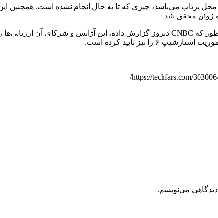
اسپیس‌ایکس در پرواز امروز بازگرداندن بوستر Super Heavy به محل پرتاب می‌باشد، چیزی که تا به ح
اه ژوئن محقق شد.
تصویب FAA برای این پرواز تا ماه نوامبر پیش‌بینی نشده بود، اما همانطور که CNBC دیروز گزارش
دیدگاهی می‌نویسم.