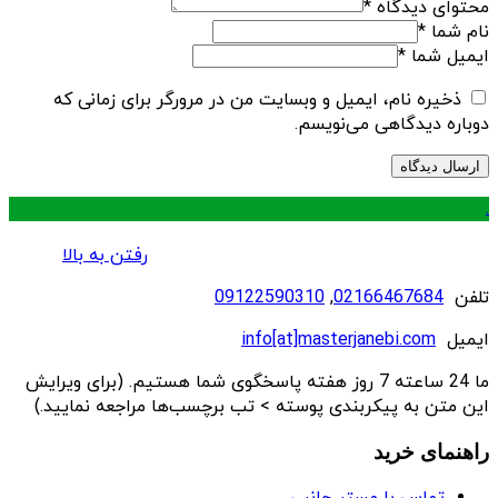
محتوای دیدگاه
*
نام شما
*
ایمیل شما
*
ذخیره نام، ایمیل و وبسایت من در مرورگر برای زمانی که
دوباره دیدگاهی می‌نویسم.
.
رفتن به بالا
تلفن
02166467684
,
09122590310
ایمیل
info[at]masterjanebi.com
ما 24 ساعته 7 روز هفته پاسخگوی شما هستیم. (برای ویرایش
این متن به پیکربندی پوسته > تب برچسب‌ها مراجعه نمایید.)
راهنمای خرید
تماس با مستر جانبی