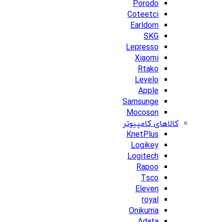
Porodo
Coteetci
Earldom
SKG
Lepresso
Xiaomi
Rtako
Levelo
Apple
Samsunge
Mocoson
کالاهای کامپیوتر
KnetPlus
Logikey
Logitech
Rapoo
Tsco
Eleven
royal
Onikuma