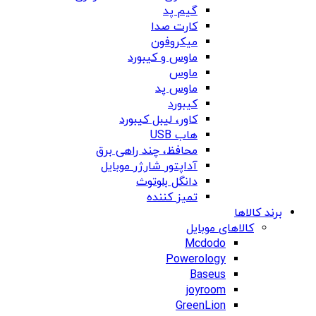
گیم پد
کارت صدا
میکروفون
ماوس و کیبورد
ماوس
ماوس پد
کیبورد
کاور، لیبل کیبورد
هاب USB
محافظ، چند راهی برق
آداپتور شارژر موبایل
دانگل بلوتوث
تمیز کننده
برند کالاها
کالاهای موبایل
Mcdodo
Powerology
Baseus
joyroom
GreenLion