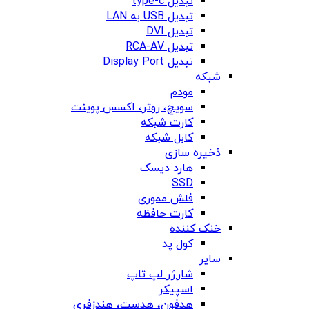
تبدیل type-c
تبدیل USB به LAN
تبدیل DVI
تبدیل RCA-AV
تبدیل Display Port
شبکه
مودم
سویچ، روتر، اکسس پوینت
کارت شبکه
کابل شبکه
ذخیره سازی
هارد دیسک
SSD
فلش مموری
کارت حافظه
خنک کننده
کول پد
سایر
شارژر لپ تاپ
اسپیکر
هدفون، هدست، هندزفری