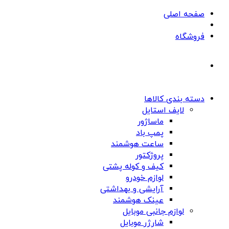
صفحه اصلی
فروشگاه
دسته بندی کالاها
لایف استایل
ماساژور
پمپ باد
ساعت هوشمند
پروژکتور
کیف و کوله پشتی
لوازم خودرو
آرایشی و بهداشتی
عینک هوشمند
لوازم جانبی موبایل
شارژر موبایل