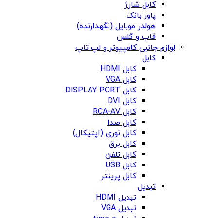
کابل شارژ
پاور بانک
هولدر موبایل (نگهدارنده)
قاب و گلس
لوازم جانبی کامپیوتر و لپ تاپ
کابل
کابل HDMI
کابل VGA
کابل DISPLAY PORT
کابل DVI
کابل RCA-AV
کابل صدا
کابل نوری (اپتیکال)
کابل برق
کابل تلفن
کابل USB
کابل پرینتر
تبدیل
تبدیل HDMI
تبدیل VGA