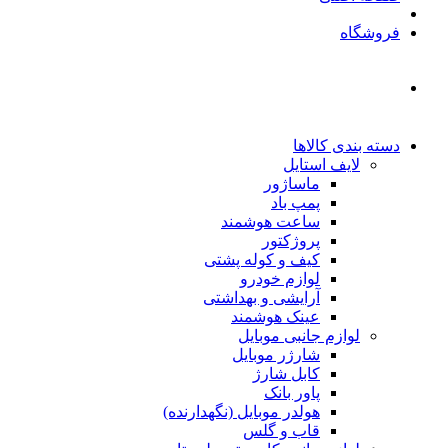
فروشگاه
دسته بندی کالاها
لایف استایل
ماساژور
پمپ باد
ساعت هوشمند
پروژکتور
کیف و کوله پشتی
لوازم خودرو
آرایشی و بهداشتی
عینک هوشمند
لوازم جانبی موبایل
شارژر موبایل
کابل شارژ
پاور بانک
هولدر موبایل (نگهدارنده)
قاب و گلس