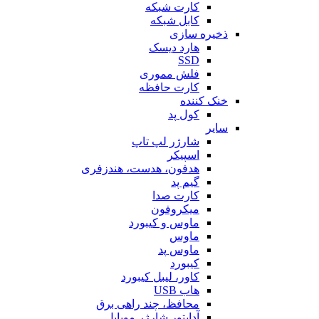
کارت شبکه
کابل شبکه
ذخیره سازی
هارد دیسک
SSD
فلش مموری
کارت حافظه
خنک کننده
کول پد
سایر
شارژر لپ تاپ
اسپیکر
هدفون، هدست، هندزفری
گیم پد
کارت صدا
میکروفون
ماوس و کیبورد
ماوس
ماوس پد
کیبورد
کاور، لیبل کیبورد
هاب USB
محافظ، چند راهی برق
آداپتور شارژر موبایل