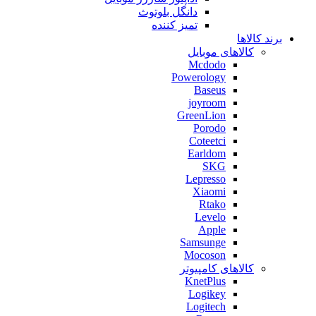
دانگل بلوتوث
تمیز کننده
برند کالاها
کالاهای موبایل
Mcdodo
Powerology
Baseus
joyroom
GreenLion
Porodo
Coteetci
Earldom
SKG
Lepresso
Xiaomi
Rtako
Levelo
Apple
Samsunge
Mocoson
کالاهای کامپیوتر
KnetPlus
Logikey
Logitech