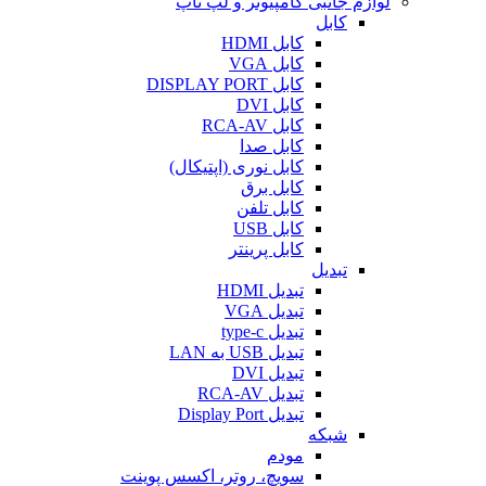
لوازم جانبی کامپیوتر و لپ تاپ
کابل
کابل HDMI
کابل VGA
کابل DISPLAY PORT
کابل DVI
کابل RCA-AV
کابل صدا
کابل نوری (اپتیکال)
کابل برق
کابل تلفن
کابل USB
کابل پرینتر
تبدیل
تبدیل HDMI
تبدیل VGA
تبدیل type-c
تبدیل USB به LAN
تبدیل DVI
تبدیل RCA-AV
تبدیل Display Port
شبکه
مودم
سویچ، روتر، اکسس پوینت