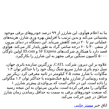
بنا به اعلام هوآوی، این شارژر از ۹۹ درصد خودروهای برقی موجود
پشتیبانی می‌کند و بدین ترتیب با افزایش بهره وری شارژ، هزینه‌های
عملیاتی نیز تا ۲۰ درصد کاهش می‌یابد. این دستگاه در دمای بیرون
از منفی ۳۰ تا ۶۰ درجه سانتی گراد به طور پایدار کار می‌کند. هوآوی
قصد دارد با همکاری شرکت‌های SF Express و JD.com اولین ناوگان
۵۰۰۰ کامیون سنگین برقی مجهز به این شارژر را بکارگیرد.
علاوه بر این دیروز، شرکت CATL، بزرگترین سازنده باتری جهان،
نسل دوم باتری شارژ سریع شنگ زینگ خود را با حداکثر توان ۱.۳
مگاوات، با شارژ مجدد ۲.۵ کیلومتر در ثانیه معرفی کرد. زیکر نیز
وعده رونمایی از شارژر مایع خنک‌شونده با حداکثر توان ۱.۲ مگاواتی
را داده است. این در حالی است که بی‌وای‌دی پیش‌تر شارژر ۱
مگاواتی را معرفی کرده است. بنابرین می‌توان به این نتیجه رسید
که صنعت خودروهای برقی به سمت به حداقل رساندن زمان شارژ
حداقل در چین حرکت می‌کند.
اتاق خبر
مستر جانبی