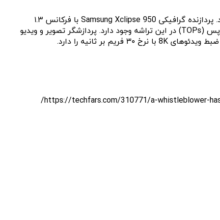
تراشه اگزینوس ۲۵۰۰ از حافظه چهار کاناله LPDDR5X با پهنای باند حدود ۹.۶ گیگابیت بر ثانیه و ذخیره‌سازی UFS 4.X پشتیبانی می‌کند. پردازنده گرافیکی Samsung Xclipse 950 با فرکانس ۱.۳
گیگاهرتز بر پایه معماری RDNA3.5 شرکت AMD ساخته شده است. همچنین یک واحد پردازش عصبی (NPU) با توان پردازش ۵۶ ترافلاپس (TOPs) در این تراشه وجود دارد. پردازشگر تصویر و ویدیو