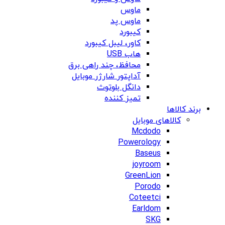
ماوس
ماوس پد
کیبورد
کاور، لیبل کیبورد
هاب USB
محافظ، چند راهی برق
آداپتور شارژر موبایل
دانگل بلوتوث
تمیز کننده
برند کالاها
کالاهای موبایل
Mcdodo
Powerology
Baseus
joyroom
GreenLion
Porodo
Coteetci
Earldom
SKG