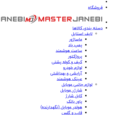
فروشگاه
دسته بندی کالاها
لایف استایل
ماساژور
پمپ باد
ساعت هوشمند
پروژکتور
کیف و کوله پشتی
لوازم خودرو
آرایشی و بهداشتی
عینک هوشمند
لوازم جانبی موبایل
شارژر موبایل
کابل شارژ
پاور بانک
هولدر موبایل (نگهدارنده)
قاب و گلس