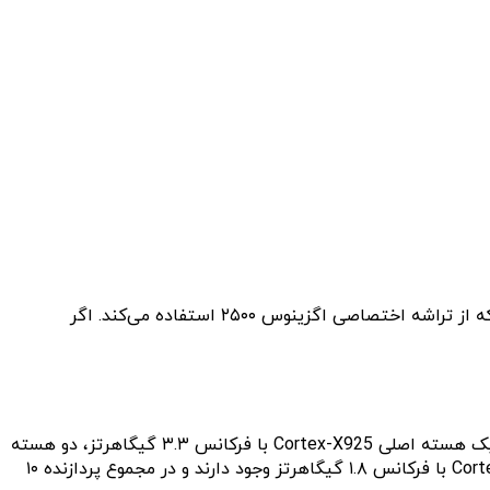
طبق جدیدترین اطلاعات فاش شده، گوشی هوشمند تاشوی سامسونگ، گلکسی زد فلیپ ۷ اولین دستگاه از سری زد فلیپ خواهد بود که از تراشه اختصاصی اگزینوس ۲۵۰۰ استفاده می‌کند. اگر
افشاگر معروف @Jukanlosreve جزئیات بیشتری درباره تراشه پرچمدار سامسونگ در سال ۲۰۲۵ منتشر کرده است. این پردازنده شامل یک هسته اصلی Cortex-X925 با فرکانس ۳.۳ گیگاهرتز، دو هسته
Cortex-A725 با فرکانس ۲.۷۵ گیگاهرتز و پنج هسته Cortex-A725 با فرکانس ۲.۳۶ گیگاهرتز خواهد بود. همچنین دو هسته Cortex-A520 با فرکانس ۱.۸ گیگاهرتز وجود دارند و در مجموع پردازنده ۱۰