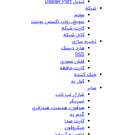
تبدیل Display Port
شبکه
مودم
سویچ، روتر، اکسس پوینت
کارت شبکه
کابل شبکه
ذخیره سازی
هارد دیسک
SSD
فلش مموری
کارت حافظه
خنک کننده
کول پد
سایر
شارژر لپ تاپ
اسپیکر
هدفون، هدست، هندزفری
گیم پد
کارت صدا
میکروفون
ماوس و کیبورد