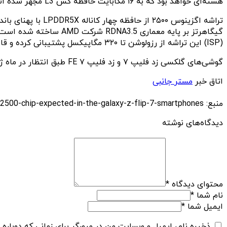
هسته‌ای خواهد بود که به ۱۶ مگابایت حافظه کش L3 مجهز شده است.
(ISP) این تراشه از رزولوشن تا ۳۲۰ مگاپیکسل پشتیبانی کرده و قابلیت رمزگشایی سخت‌افزاری ویدئوهای 8K با نرخ ۶۰ فریم بر ثانیه و ضبط ویدئوهای 8K با نرخ ۳۰ فریم بر ثانیه را دارد.
گوشی‌های گلکسی زد فلیپ ۷ و زد فلیپ ۷ FE طبق انتظار در ماه ژوئیه سال ۲۰۲۵ معرفی خواهند شد.
اتاق خبر
مستر جانبی
منبع: https://techfars.com/310771/a-whistleblower-has-revealed-the-full-specifications-of-the-much-touted-exynos-2500-chip-expected-in-the-galaxy-z-flip-7-smartphones/
دیدگاه‌های نوشته
محتوای دیدگاه
*
نام شما
*
ایمیل شما
*
ذخیره نام، ایمیل و وبسایت من در مرورگر برای زمانی که دوباره