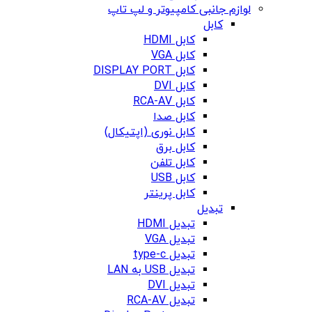
لوازم جانبی کامپیوتر و لپ تاپ
کابل
کابل HDMI
کابل VGA
کابل DISPLAY PORT
کابل DVI
کابل RCA-AV
کابل صدا
کابل نوری (اپتیکال)
کابل برق
کابل تلفن
کابل USB
کابل پرینتر
تبدیل
تبدیل HDMI
تبدیل VGA
تبدیل type-c
تبدیل USB به LAN
تبدیل DVI
تبدیل RCA-AV