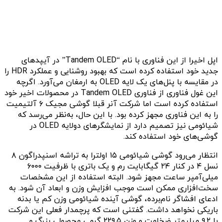
اپل اخیرا از این فناوری با نام “Tandem OLED” در آیپدهای
جدید خود استفاده کرده است که بهبود روشنایی و عملکرد HDR را
در مقایسه با پنل‌های یک لایه OLED به ارمغان می‌آورد. اگرچه
این غول فناوری از فناوری Tandem OLED در محصولات اخیر خود
استفاده کرده است اما شرکت آنر قبلا گوشی مجیک ۶ آلتیمیت
را به این فناوری مجهز کرده بود. با این حال، به‌نظر می‌رسد که
شیائومی نیز تصمیم دارد از نمایشگرهای دولایه OLED در
گوشی‌های خود استفاده کند.
انتظار می‌رود گوشی شیائومی ۱۵ اولترا به تراشه اسنپدراگون ۸
نسل ۴ در کنار ۲۴ گیگابایت رم و یک باتری با ظرفیت ۶۰۰۰
میلی‌آمپر ساعت مجهز شود. البته استفاده از این مشخصات
سخت‌افزاری ممکن است موجب افزایش وزن و ابعاد آن شود. به
ادعای افشاگر نام‌برده، گوشی آینده شیائومی وزن کم یا بدنه
باریکی نخواهد داشت. گفتنی است که پرچمدار فعلی این شرکت
با ۹.۲ میلیمتر ضخامت و وزن ۲۲۹.۵ گرمی محصولی بزرگ و