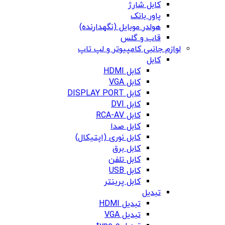
کابل شارژ
پاور بانک
هولدر موبایل (نگهدارنده)
قاب و گلس
لوازم جانبی کامپیوتر و لپ تاپ
کابل
کابل HDMI
کابل VGA
کابل DISPLAY PORT
کابل DVI
کابل RCA-AV
کابل صدا
کابل نوری (اپتیکال)
کابل برق
کابل تلفن
کابل USB
کابل پرینتر
تبدیل
تبدیل HDMI
تبدیل VGA