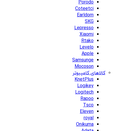
Porodo
Coteetci
Earldom
SKG
Lepresso
Xiaomi
Rtako
Levelo
Apple
Samsunge
Mocoson
کالاهای کامپیوتر
KnetPlus
Logikey
Logitech
Rapoo
Tsco
Eleven
royal
Onikuma