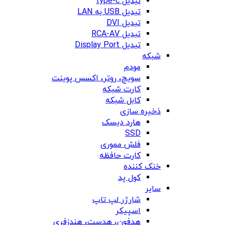
تبدیل type-c
تبدیل USB به LAN
تبدیل DVI
تبدیل RCA-AV
تبدیل Display Port
شبکه
مودم
سویچ، روتر، اکسس پوینت
کارت شبکه
کابل شبکه
ذخیره سازی
هارد دیسک
SSD
فلش مموری
کارت حافظه
خنک کننده
کول پد
سایر
شارژر لپ تاپ
اسپیکر
هدفون، هدست، هندزفری