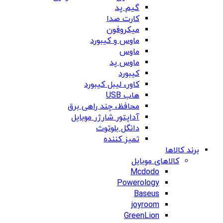
گیم پد
کارت صدا
میکروفون
ماوس و کیبورد
ماوس
ماوس پد
کیبورد
کاور، لیبل کیبورد
هاب USB
محافظ، چند راهی برق
آداپتور شارژر موبایل
دانگل بلوتوث
تمیز کننده
برند کالاها
کالاهای موبایل
Mcdodo
Powerology
Baseus
joyroom
GreenLion