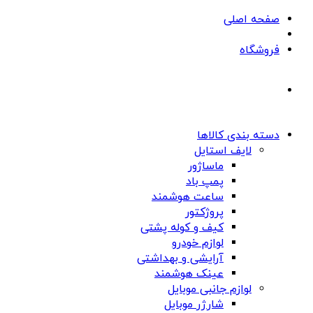
صفحه اصلی
فروشگاه
دسته بندی کالاها
لایف استایل
ماساژور
پمپ باد
ساعت هوشمند
پروژکتور
کیف و کوله پشتی
لوازم خودرو
آرایشی و بهداشتی
عینک هوشمند
لوازم جانبی موبایل
شارژر موبایل