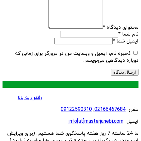
محتوای دیدگاه
*
نام شما
*
ایمیل شما
*
ذخیره نام، ایمیل و وبسایت من در مرورگر برای زمانی که
دوباره دیدگاهی می‌نویسم.
.
رفتن به بالا
تلفن
02166467684
,
09122590310
ایمیل
info[at]masterjanebi.com
ما 24 ساعته 7 روز هفته پاسخگوی شما هستیم. (برای ویرایش
این متن به پیکربندی پوسته > تب برچسب‌ها مراجعه نمایید.)