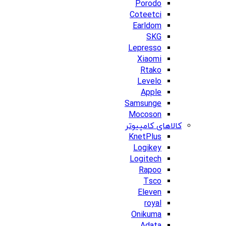
Porodo
Coteetci
Earldom
SKG
Lepresso
Xiaomi
Rtako
Levelo
Apple
Samsunge
Mocoson
کالاهای کامپیوتر
KnetPlus
Logikey
Logitech
Rapoo
Tsco
Eleven
royal
Onikuma