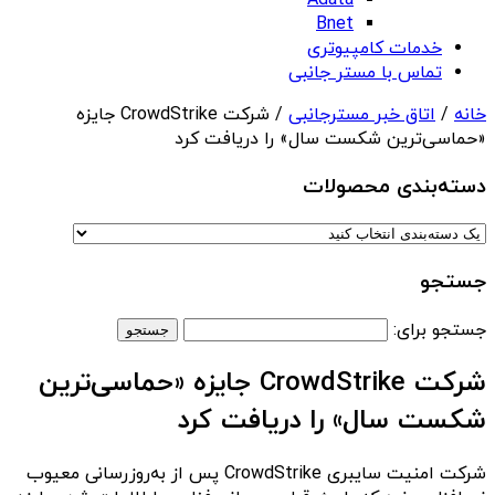
Adata
Bnet
خدمات کامپیوتری
تماس با مستر جانبی
خانه
/
اتاق خبر مسترجانبی
/ شرکت CrowdStrike جایزه
«حماسی‌ترین شکست سال» را دریافت کرد
دسته‌بندی‌ محصولات
جستجو
جستجو برای:
شرکت CrowdStrike جایزه «حماسی‌ترین
شکست سال» را دریافت کرد
شرکت امنیت سایبری CrowdStrike پس از به‌روزرسانی معیوب