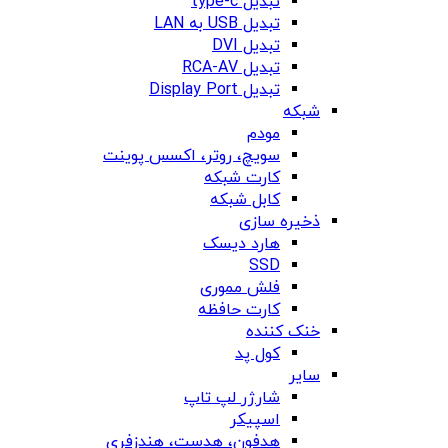
تبدیل type-c
تبدیل USB به LAN
تبدیل DVI
تبدیل RCA-AV
تبدیل Display Port
شبکه
مودم
سویچ، روتر، اکسس پوینت
کارت شبکه
کابل شبکه
ذخیره سازی
هارد دیسک
SSD
فلش مموری
کارت حافظه
خنک کننده
کول پد
سایر
شارژر لپ تاپ
اسپیکر
هدفون، هدست، هندزفری