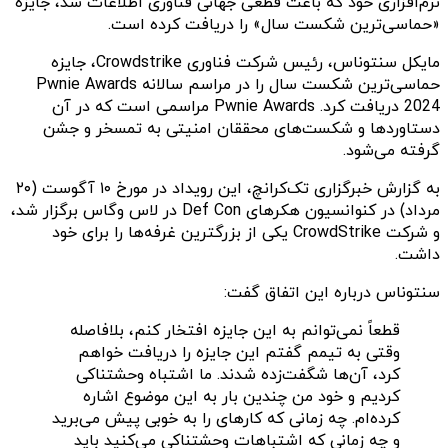
نرم‌افزاری خود که باعث قطعی جهانی فناوری اطلاعات شد، جایزه
«حماسی‌ترین شکست سال» را دریافت کرده است.
مایکل سنتوناس، رئیس شرکت فناوری Crowdstrike، جایزه
حماسی‌ترین شکست سال را در مراسم سالانه Pwnie Awards
2024 دریافت کرد. Pwnie Awards مراسمی است که در آن
دستاوردها و شکست‌های محققان امنیتی به تمسخر و جشن
گرفته می‌شود.
به گزارش خبرگزاری تک‌کرانچ، این رویداد در مورخ ۱۰ آگوست (۲۰
مرداد) در کنوانسیون هکرهای Def Con در لاس وگاس برگزار شد،
و شرکت CrowdStrike یکی از بزرگترین غرفه‌ها را برای خود
داشت.
سنتوناس درباره این اتفاق گفت:
قطعاً نمی‌توانم به این جایزه افتخار کنم، بلافاصله
وقتی به تیمم گفتم این جایزه را دریافت خواهم
کرد، آن‌ها شگفت‌زده شدند. ما اشتباه وحشتناکی
کردیم و خود من چندین بار به این موضوع اشاره
کرده‌ام. چه زمانی که کارهای را به خوبی پیش می‌برید
و چه زمانی که اشتباهات وحشتناکی می‌کنید باید