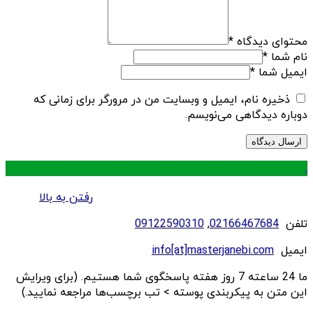
محتوای دیدگاه
*
نام شما
*
ایمیل شما
*
ذخیره نام، ایمیل و وبسایت من در مرورگر برای زمانی که
دوباره دیدگاهی می‌نویسم.
.
رفتن به بالا
تلفن
02166467684
,
09122590310
ایمیل
info[at]masterjanebi.com
ما 24 ساعته 7 روز هفته پاسخگوی شما هستیم. (برای ویرایش
این متن به پیکربندی پوسته > تب برچسب‌ها مراجعه نمایید.)