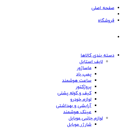
صفحه اصلی
فروشگاه
دسته بندی کالاها
لایف استایل
ماساژور
پمپ باد
ساعت هوشمند
پروژکتور
کیف و کوله پشتی
لوازم خودرو
آرایشی و بهداشتی
عینک هوشمند
لوازم جانبی موبایل
شارژر موبایل