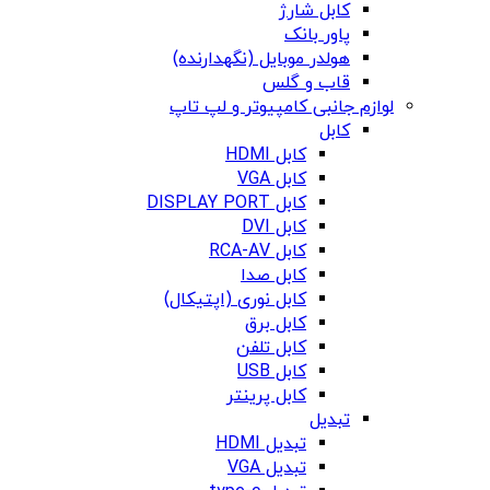
کابل شارژ
پاور بانک
هولدر موبایل (نگهدارنده)
قاب و گلس
لوازم جانبی کامپیوتر و لپ تاپ
کابل
کابل HDMI
کابل VGA
کابل DISPLAY PORT
کابل DVI
کابل RCA-AV
کابل صدا
کابل نوری (اپتیکال)
کابل برق
کابل تلفن
کابل USB
کابل پرینتر
تبدیل
تبدیل HDMI
تبدیل VGA