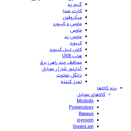
گیم پد
کارت صدا
میکروفون
ماوس و کیبورد
ماوس
ماوس پد
کیبورد
کاور، لیبل کیبورد
هاب USB
محافظ، چند راهی برق
آداپتور شارژر موبایل
دانگل بلوتوث
تمیز کننده
برند کالاها
کالاهای موبایل
Mcdodo
Powerology
Baseus
joyroom
GreenLion