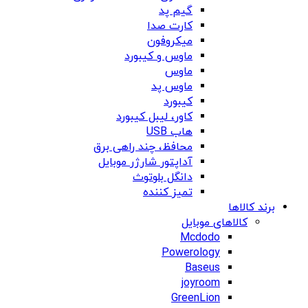
گیم پد
کارت صدا
میکروفون
ماوس و کیبورد
ماوس
ماوس پد
کیبورد
کاور، لیبل کیبورد
هاب USB
محافظ، چند راهی برق
آداپتور شارژر موبایل
دانگل بلوتوث
تمیز کننده
برند کالاها
کالاهای موبایل
Mcdodo
Powerology
Baseus
joyroom
GreenLion