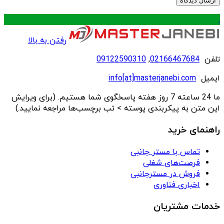
.
رفتن به بالا
تلفن
02166467684
,
09122590310
ایمیل
info[at]masterjanebi.com
ما 24 ساعته 7 روز هفته پاسخگوی شما هستیم. (برای ویرایش
این متن به پیکربندی پوسته > تب برچسب‌ها مراجعه نمایید.)
راهنمای خرید
تماس با مستر جانبی
فرصت‌های شغلی
فروش در مسترجانبی
اخباری فناوری
خدمات مشتریان