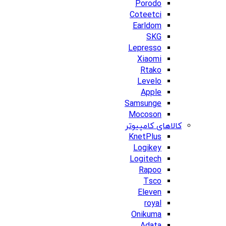
Porodo
Coteetci
Earldom
SKG
Lepresso
Xiaomi
Rtako
Levelo
Apple
Samsunge
Mocoson
کالاهای کامپیوتر
KnetPlus
Logikey
Logitech
Rapoo
Tsco
Eleven
royal
Onikuma