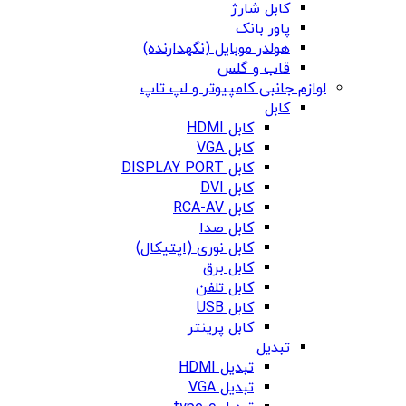
کابل شارژ
پاور بانک
هولدر موبایل (نگهدارنده)
قاب و گلس
لوازم جانبی کامپیوتر و لپ تاپ
کابل
کابل HDMI
کابل VGA
کابل DISPLAY PORT
کابل DVI
کابل RCA-AV
کابل صدا
کابل نوری (اپتیکال)
کابل برق
کابل تلفن
کابل USB
کابل پرینتر
تبدیل
تبدیل HDMI
تبدیل VGA