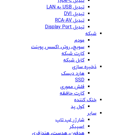
تبدیل type-c
تبدیل USB به LAN
تبدیل DVI
تبدیل RCA-AV
تبدیل Display Port
شبکه
مودم
سویچ، روتر، اکسس پوینت
کارت شبکه
کابل شبکه
ذخیره سازی
هارد دیسک
SSD
فلش مموری
کارت حافظه
خنک کننده
کول پد
سایر
شارژر لپ تاپ
اسپیکر
هدفون، هدست، هندزفری