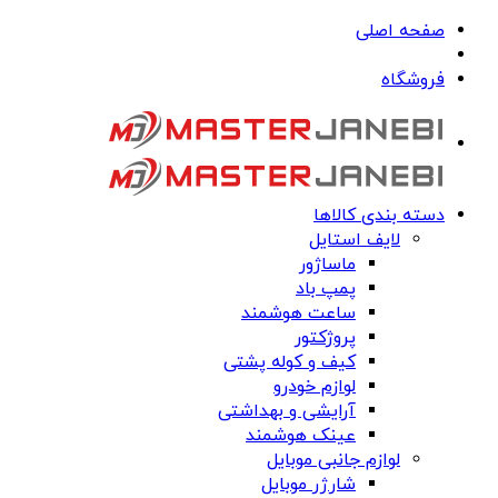
صفحه اصلی
فروشگاه
دسته بندی کالاها
لایف استایل
ماساژور
پمپ باد
ساعت هوشمند
پروژکتور
کیف و کوله پشتی
لوازم خودرو
آرایشی و بهداشتی
عینک هوشمند
لوازم جانبی موبایل
شارژر موبایل