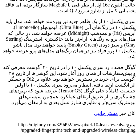
جالب: آیفون 16e اپل از نظر فنی با MagSafe سازگار بوده، اما فاقد
پشتیبانی کامل از شارژ سریع Qi2 است.
سری پیکسل ۱۰ از یک ظاهر جدید نیز بهره‌مند خواهد شد. مدل پایه
پیکسل ۱۰ در رنگ‌های آبی (Ultra Blue)، لیمونچلو (Limoncello)،
آیریس (Iris) و نیمه‌شب (Midnight) عرضه خواهد شد، در حالی که
مدل‌های پرو به رنگ‌های آرام‌تر مانند خاکستری استرلینگ (Sterling
Gray) و سبز دودی (Smoky Green) پایبند خواهند بود. مدل تاشو
پیکسل ۱۰ پرو فولد نیز در همان رنگ‌های مدل‌های پرو عرضه خواهد
شد.
گوگل قصد دارد سری پیکسل ۱۰ را در تاریخ ۲۰ آگوست معرفی کند
و پیش‌سفارشات از همان روز آغاز شود. این گوشی‌ها از تاریخ ۲۸
آگوست برای خرید در دسترس خواهند بود. علاوه بر Qi2 و حسگر
اثر انگشت ارتقا یافته، انتظار می‌رود سری پیکسل ۱۰ با اولین
چیپست کاملاً داخلی گوگل (Tensor G5) عرضه شود که بهبودهای
چشمگیری را از طریق ارتقای عملکرد، همچنین سیستم‌های
بیومتریک سریع‌تر و فناوری شارژ نسل بعدی به ارمغان می‌آورد.
اتاق خبر
مستر جانبی
منبع: https://diginoy.com/329492/new-pixel-10-leak-reveals-
upgraded-fingerprint-tech-and-upgraded-wireless-charging/