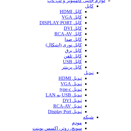
لوازم جانبی کامپیوتر و لپ تاپ
کابل
کابل HDMI
کابل VGA
کابل DISPLAY PORT
کابل DVI
کابل RCA-AV
کابل صدا
کابل نوری (اپتیکال)
کابل برق
کابل تلفن
کابل USB
کابل پرینتر
تبدیل
تبدیل HDMI
تبدیل VGA
تبدیل type-c
تبدیل USB به LAN
تبدیل DVI
تبدیل RCA-AV
تبدیل Display Port
شبکه
مودم
سویچ، روتر، اکسس پوینت