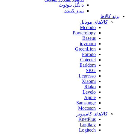
دانگل بلوتوث
تمیز کننده
برند کالاها
کالاهای موبایل
Mcdodo
Powerology
Baseus
joyroom
GreenLion
Porodo
Coteetci
Earldom
SKG
Lepresso
Xiaomi
Rtako
Levelo
Apple
Samsunge
Mocoson
کالاهای کامپیوتر
KnetPlus
Logikey
Logitech