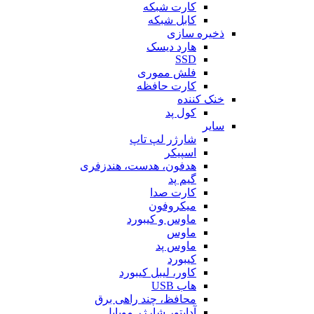
کارت شبکه
کابل شبکه
ذخیره سازی
هارد دیسک
SSD
فلش مموری
کارت حافظه
خنک کننده
کول پد
سایر
شارژر لپ تاپ
اسپیکر
هدفون، هدست، هندزفری
گیم پد
کارت صدا
میکروفون
ماوس و کیبورد
ماوس
ماوس پد
کیبورد
کاور، لیبل کیبورد
هاب USB
محافظ، چند راهی برق
آداپتور شارژر موبایل