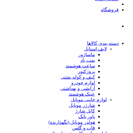
فروشگاه
دسته بندی کالاها
لایف استایل
ماساژور
پمپ باد
ساعت هوشمند
پروژکتور
کیف و کوله پشتی
لوازم خودرو
آرایشی و بهداشتی
عینک هوشمند
لوازم جانبی موبایل
شارژر موبایل
کابل شارژ
پاور بانک
هولدر موبایل (نگهدارنده)
قاب و گلس