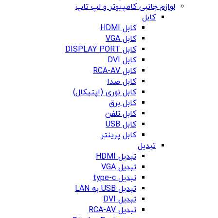
لوازم جانبی کامپیوتر و لپ تاپ
کابل
کابل HDMI
کابل VGA
کابل DISPLAY PORT
کابل DVI
کابل RCA-AV
کابل صدا
کابل نوری (اپتیکال)
کابل برق
کابل تلفن
کابل USB
کابل پرینتر
تبدیل
تبدیل HDMI
تبدیل VGA
تبدیل type-c
تبدیل USB به LAN
تبدیل DVI
تبدیل RCA-AV