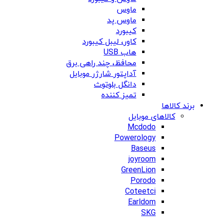
ماوس
ماوس پد
کیبورد
کاور، لیبل کیبورد
هاب USB
محافظ، چند راهی برق
آداپتور شارژر موبایل
دانگل بلوتوث
تمیز کننده
برند کالاها
کالاهای موبایل
Mcdodo
Powerology
Baseus
joyroom
GreenLion
Porodo
Coteetci
Earldom
SKG