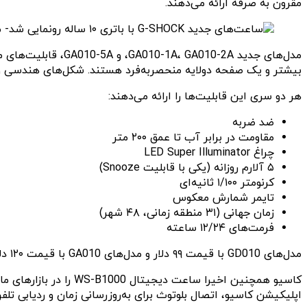
مقرون‌ به‌ صرفه ارائه می‌دهند.
بیشتر و یک صفحه دو‌لایه منحصربه‌فرد هستند. شکل‌های هندسی و ر
هر دو سری این قابلیت‌ها را ارائه می‌دهند:
ضد ضربه
مقاومت در برابر آب تا عمق ۲۰۰ متر
چراغ LED Super Illuminator
۵ آلارم روزانه (یکی با قابلیت Snooze)
کرنومتر ۱/۱۰۰ ثانیه‌ای
تایمر شمارش معکوس
زمان جهانی (۳۱ منطقه زمانی، ۴۸ شهر)
فرمت‌های ۱۲/۲۴ ساعته
مدل‌های GD010 با قیمت ۹۹ دلار و مدل‌های GA010 با قیمت ۱۲۰ دلار عرضه می‌شوند. هر دو سری در برخی از خرده‌فروشی‌ها، وب‌سایت gshock.com و فروشگاه G-SHOCK Soho موجود هستند.
کاسیو همچنین اخیرا س
اپلیکیشن کاسیو، اتصال بلوتوث برای به‌روزرسانی زمان و ردیابی تل