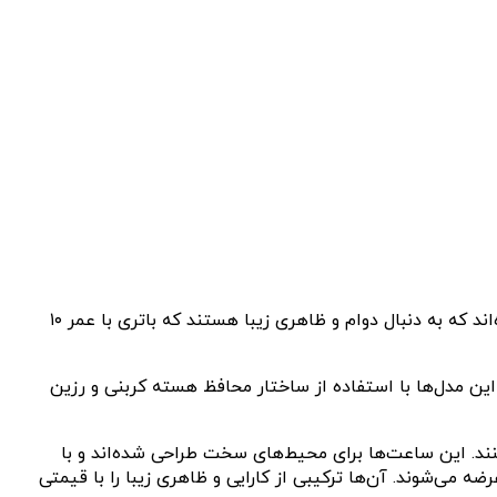
کاسیو آمریکا دو مدل جدید GD010 و GA010 از ساعت‌های سری G-SHOCK را معرفی کرده است. این ساعت‌ها برای افرادی طراحی شده‌اند که به دنبال دوام و ظاهری زیبا هستند که باتری با عمر ۱۰
می‌کند. این مدل‌ها با استفاده از ساختار محافظ هسته کربنی و رزین
 و GD010-4 است که ساعت‌های دیجیتال کلاسیک و مقاوم G-SHOCK را تازه‌سازی می‌کنند. این ساعت‌ها برای محیط‌های سخت طراحی شده‌اند و با
ه ظاهری بافت‌دار می‌بخشد، عرضه می‌شوند. آن‌ها ترکیبی از کارایی و ظاهری زیبا را با قیمتی