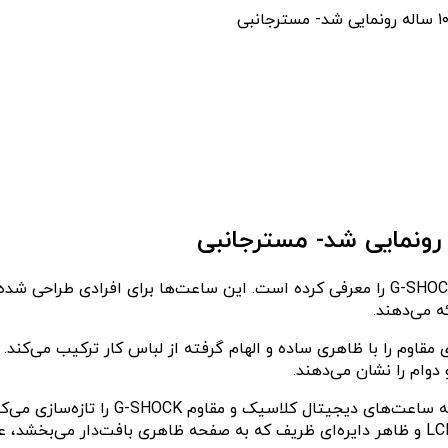
ه می‌دهند.
د که تکنولوژی مقاوم را با ظاهری ساده و الهام‌ گرفته از لباس کار ترکیب 
این سری شامل مدل‌های GD010-1، GD010-3،
ساختار محافظ هسته کربنی برای محافظت بیشتر، نمایشگر بزرگ LCD و ظاهر دایره‌ای ظریف که به صفح