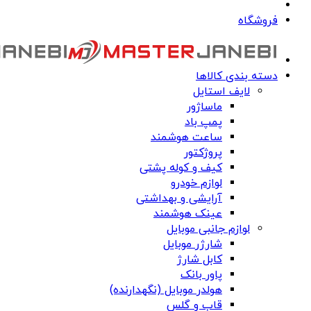
فروشگاه
دسته بندی کالاها
لایف استایل
ماساژور
پمپ باد
ساعت هوشمند
پروژکتور
کیف و کوله پشتی
لوازم خودرو
آرایشی و بهداشتی
عینک هوشمند
لوازم جانبی موبایل
شارژر موبایل
کابل شارژ
پاور بانک
هولدر موبایل (نگهدارنده)
قاب و گلس