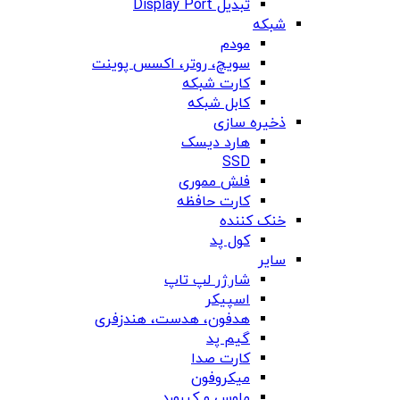
تبدیل Display Port
شبکه
مودم
سویچ، روتر، اکسس پوینت
کارت شبکه
کابل شبکه
ذخیره سازی
هارد دیسک
SSD
فلش مموری
کارت حافظه
خنک کننده
کول پد
سایر
شارژر لپ تاپ
اسپیکر
هدفون، هدست، هندزفری
گیم پد
کارت صدا
میکروفون
ماوس و کیبورد