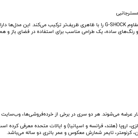
مدل‌های جدید GA010-1A، GA010-2A، و GA010-5A، قابلیت‌های مقاوم G-SHOCK را با ظاه
نگ‌های ساده، یک طراحی مناسب برای استفاده در فضای باز و هم در
اعت دیجیتال WS-B1000 را در بازارهای مالزی، اروپا (هلند، فرانسه و اسپانیا) و ایالات
فن، کرنومتر، تایمر شمارش معکوس و عمر باتری دو‌ ساله می‌باشد.