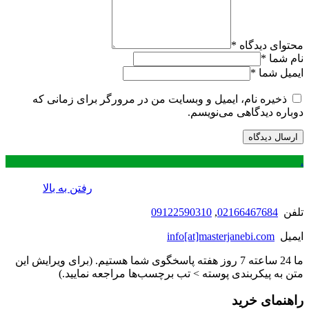
محتوای دیدگاه
*
نام شما
*
ایمیل شما
*
ذخیره نام، ایمیل و وبسایت من در مرورگر برای زمانی که
دوباره دیدگاهی می‌نویسم.
.
رفتن به بالا
تلفن
02166467684
,
09122590310
ایمیل
info[at]masterjanebi.com
ما 24 ساعته 7 روز هفته پاسخگوی شما هستیم. (برای ویرایش این
متن به پیکربندی پوسته > تب برچسب‌ها مراجعه نمایید.)
راهنمای خرید