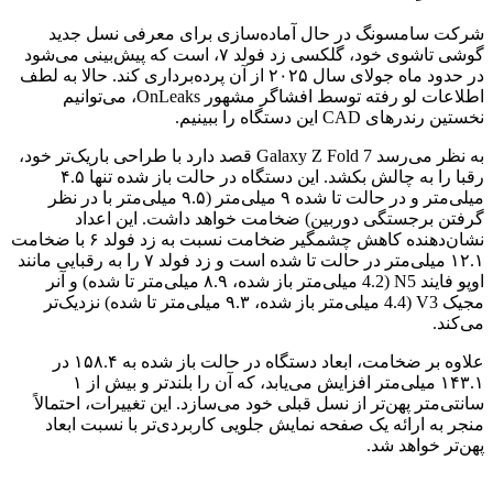
شرکت سامسونگ در حال آماده‌سازی برای معرفی نسل جدید
گوشی تاشوی خود، گلکسی زد فولد ۷، است که پیش‌بینی می‌شود
در حدود ماه جولای سال ۲۰۲۵ از آن پرده‌برداری کند. حالا به لطف
اطلاعات لو رفته توسط افشاگر مشهور OnLeaks، می‌توانیم
نخستین رندرهای CAD این دستگاه را ببینیم.
به نظر می‌رسد Galaxy Z Fold 7 قصد دارد با طراحی باریک‌تر خود،
رقبا را به چالش بکشد. این دستگاه در حالت باز شده تنها ۴.۵
میلی‌متر و در حالت تا شده ۹ میلی‌متر (۹.۵ میلی‌متر با در نظر
گرفتن برجستگی دوربین) ضخامت خواهد داشت. این اعداد
نشان‌دهنده کاهش چشمگیر ضخامت نسبت به زد فولد ۶ با ضخامت
۱۲.۱ میلی‌متر در حالت تا شده است و زد فولد ۷ را به رقبایی مانند
اوپو فایند N5 (4.2 میلی‌متر باز شده، ۸.۹ میلی‌متر تا شده) و آنر
مجیک V3 (4.4 میلی‌متر باز شده، ۹.۳ میلی‌متر تا شده) نزدیک‌تر
می‌کند.
علاوه بر ضخامت، ابعاد دستگاه در حالت باز شده به ۱۵۸.۴ در
۱۴۳.۱ میلی‌متر افزایش می‌یابد، که آن را بلندتر و بیش از ۱
سانتی‌متر پهن‌تر از نسل قبلی خود می‌سازد. این تغییرات، احتمالاً
منجر به ارائه یک صفحه نمایش جلویی کاربردی‌تر با نسبت ابعاد
پهن‌تر خواهد شد.