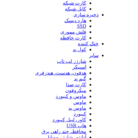
کارت شبکه
کابل شبکه
ذخیره سازی
هارد دیسک
SSD
فلش مموری
کارت حافظه
خنک کننده
کول پد
سایر
شارژر لپ تاپ
اسپیکر
هدفون، هدست، هندزفری
گیم پد
کارت صدا
میکروفون
ماوس و کیبورد
ماوس
ماوس پد
کیبورد
کاور، لیبل کیبورد
هاب USB
محافظ، چند راهی برق
آداپتور شارژر موبایل