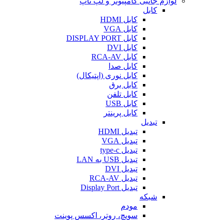
لوازم جانبی کامپیوتر و لپ تاپ
کابل
کابل HDMI
کابل VGA
کابل DISPLAY PORT
کابل DVI
کابل RCA-AV
کابل صدا
کابل نوری (اپتیکال)
کابل برق
کابل تلفن
کابل USB
کابل پرینتر
تبدیل
تبدیل HDMI
تبدیل VGA
تبدیل type-c
تبدیل USB به LAN
تبدیل DVI
تبدیل RCA-AV
تبدیل Display Port
شبکه
مودم
سویچ، روتر، اکسس پوینت