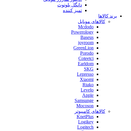
دانگل بلوتوث
تمیز کننده
برند کالاها
کالاهای موبایل
Mcdodo
Powerology
Baseus
joyroom
GreenLion
Porodo
Coteetci
Earldom
SKG
Lepresso
Xiaomi
Rtako
Levelo
Apple
Samsunge
Mocoson
کالاهای کامپیوتر
KnetPlus
Logikey
Logitech