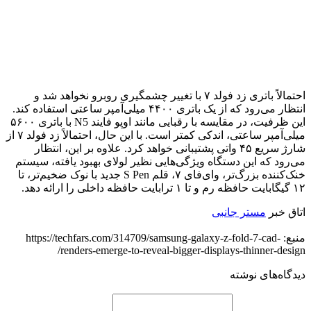
احتمالاً باتری زد فولد ۷ با تغییر چشمگیری روبرو نخواهد شد و
انتظار می‌رود که از یک باتری ۴۴۰۰ میلی‌آمپر ساعتی استفاده کند.
این ظرفیت، در مقایسه با رقبایی مانند اوپو فایند N5 با باتری ۵۶۰۰
میلی‌آمپر ساعتی، اندکی کمتر است. با این حال، احتمالاً زد فولد ۷ از
شارژ سریع ۴۵ واتی پشتیبانی خواهد کرد. علاوه بر این، انتظار
می‌رود که این دستگاه ویژگی‌هایی نظیر لولای بهبود یافته، سیستم
خنک‌کننده بزرگ‌تر، وای‌فای ۷، قلم S Pen جدید با نوک ضخیم‌تر، تا
۱۲ گیگابایت حافظه رم و تا ۱ ترابایت حافظه داخلی را ارائه دهد.
اتاق خبر
مستر جانبی
منبع: https://techfars.com/314709/samsung-galaxy-z-fold-7-cad-
renders-emerge-to-reveal-bigger-displays-thinner-design/
دیدگاه‌های نوشته