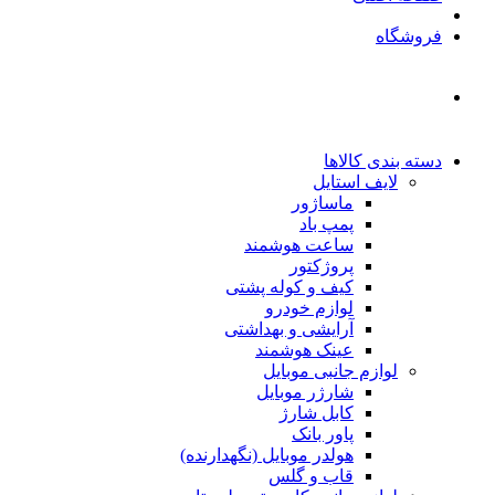
فروشگاه
دسته بندی کالاها
لایف استایل
ماساژور
پمپ باد
ساعت هوشمند
پروژکتور
کیف و کوله پشتی
لوازم خودرو
آرایشی و بهداشتی
عینک هوشمند
لوازم جانبی موبایل
شارژر موبایل
کابل شارژ
پاور بانک
هولدر موبایل (نگهدارنده)
قاب و گلس