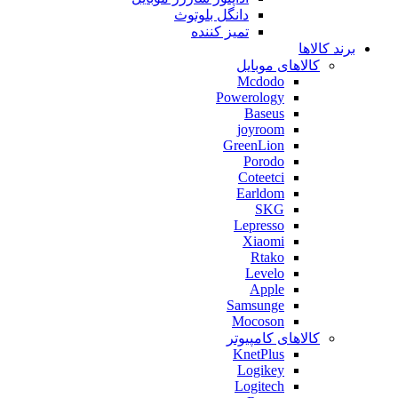
دانگل بلوتوث
تمیز کننده
برند کالاها
کالاهای موبایل
Mcdodo
Powerology
Baseus
joyroom
GreenLion
Porodo
Coteetci
Earldom
SKG
Lepresso
Xiaomi
Rtako
Levelo
Apple
Samsunge
Mocoson
کالاهای کامپیوتر
KnetPlus
Logikey
Logitech