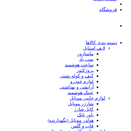
فروشگاه
دسته بندی کالاها
لایف استایل
ماساژور
پمپ باد
ساعت هوشمند
پروژکتور
کیف و کوله پشتی
لوازم خودرو
آرایشی و بهداشتی
عینک هوشمند
لوازم جانبی موبایل
شارژر موبایل
کابل شارژ
پاور بانک
هولدر موبایل (نگهدارنده)
قاب و گلس