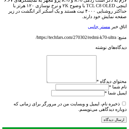
لازم به ذکر است ردمی K70 و K70 پرو مجهز به نمایشگرهای ۶.۶۷
اینچی TCL C8 OLED با وضوح ۲K و نرخ نوسازی ۱۲۰ هرتز با
حداکثر روشنایی ۴۰۰۰ نیت هستند و یک اسکنر اثر انگشت در زیر
صفحه نمایش خود دارند.
اتاق خبر
مستر جانبی
منبع: https://techfars.com/270302/redmi-k70-ultra/
دیدگاه‌های نوشته
محتوای دیدگاه
*
نام شما
*
ایمیل شما
*
ذخیره نام، ایمیل و وبسایت من در مرورگر برای زمانی که
دوباره دیدگاهی می‌نویسم.