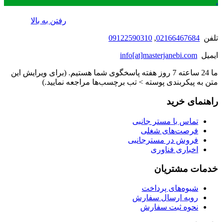
.
رفتن به بالا
تلفن
02166467684
,
09122590310
ایمیل
info[at]masterjanebi.com
ما 24 ساعته 7 روز هفته پاسخگوی شما هستیم. (برای ویرایش این
متن به پیکربندی پوسته > تب برچسب‌ها مراجعه نمایید.)
راهنمای خرید
تماس با مستر جانبی
فرصت‌های شغلی
فروش در مسترجانبی
اخباری فناوری
خدمات مشتریان
شیوه‌های پرداخت
رویه ارسال سفارش
نحوه ثبت سفارش