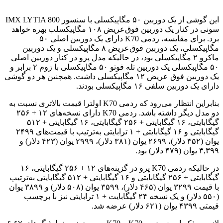
این گوشی از یک دوربین ۵۰ مگاپیکسلی با سنسور IMX LYTIA 800
سونی در کنار یک دوربین فوق‌عریض ۱۰۸ مگاپیکسلب بهره خواهد
برد. برای مقایسه، ردمی K70 دارای یک دوربین اصلی ۵۰
مگاپیکسلی، یک دوربین فوق‌عریض ۸ مگاپیکسلی و یک دوربین
ماکرو ۲ مگاپیکسلی بود، در حالیکه مدل پرو در کنار دوربین اصلی
۵۰ مگاپبکسلی یک دوربین تله فوتو ۵۰ مگاپیکسلی با زوم ۲ برابر و
یک دوربین فوق عریض ۱۲ مگاپیکسلی داشت. همچنین هر دو گوشی
دارای یک دوربین سلفی ۱۶ مگاپیکسلی بودند.
بنابراین انتظار می‌رود که ردمی K70 اولترا قیمت بالاتری نسبت به
دو مدل دیگر داشته باشد. ردمی K70 دارای نسخه‌های ۱۲ + ۲۵۶
گیگابایتی، ۱۶ گیگابایتی + ۲۵۶ گیگابایتی، ۱۶ گیگابایتی + ۵۱۲
گیگابایتی و ۱۶ گیگابایتی + ۱ ترابایتی به‌ترتیب با قیمت‌های ۲۴۹۹
یوان (۳۵۲ دلار)، ۲۶۹۹ یوان (۳۸۱ دلار)، ۲۹۹۹ یوان (۴۲۳ دلار) و
۳,۳۹۹ یوان (۴۷۹ دلار) بود.
در حالیکه ردمی K70 پرو در گزینه‌های ۱۲ + ۲۵۶ گیگابایتی، ۱۶
گیگابایتی + ۲۵۶ گیگابایتی و ۱۶ گیگابایتی + ۵۱۲ گیگابایتی به‌ترتیب
با قیمت ۳۲۹۹ یوان (۴۶۵ دلار)، ۳۵۹۹ یوان (۵۰۸ دلار) و ۳۸۹۹ یوان
(۵۵۰ دلار) و یک نسخه ۲۴ گیگابایت + ۱ ترابایتی نیز با برچسب
قیمتی ۴۳۹۹ یوان (۶۲۱ دلار) عرضه شد.