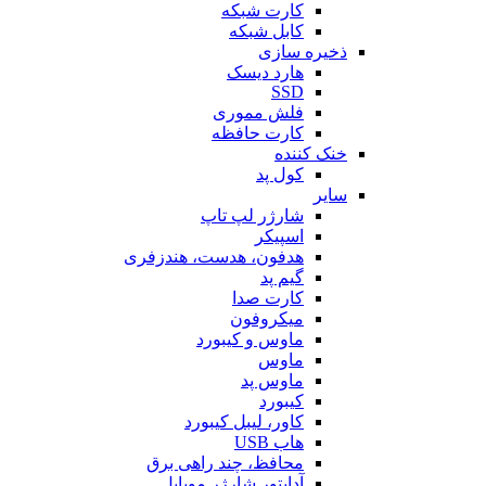
کارت شبکه
کابل شبکه
ذخیره سازی
هارد دیسک
SSD
فلش مموری
کارت حافظه
خنک کننده
کول پد
سایر
شارژر لپ تاپ
اسپیکر
هدفون، هدست، هندزفری
گیم پد
کارت صدا
میکروفون
ماوس و کیبورد
ماوس
ماوس پد
کیبورد
کاور، لیبل کیبورد
هاب USB
محافظ، چند راهی برق
آداپتور شارژر موبایل