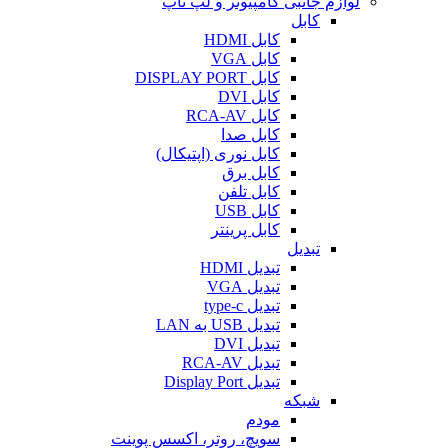
لوازم جانبی کامپیوتر و لپ تاپ
کابل
کابل HDMI
کابل VGA
کابل DISPLAY PORT
کابل DVI
کابل RCA-AV
کابل صدا
کابل نوری (اپتیکال)
کابل برق
کابل تلفن
کابل USB
کابل پرینتر
تبدیل
تبدیل HDMI
تبدیل VGA
تبدیل type-c
تبدیل USB به LAN
تبدیل DVI
تبدیل RCA-AV
تبدیل Display Port
شبکه
مودم
سویچ، روتر، اکسس پوینت