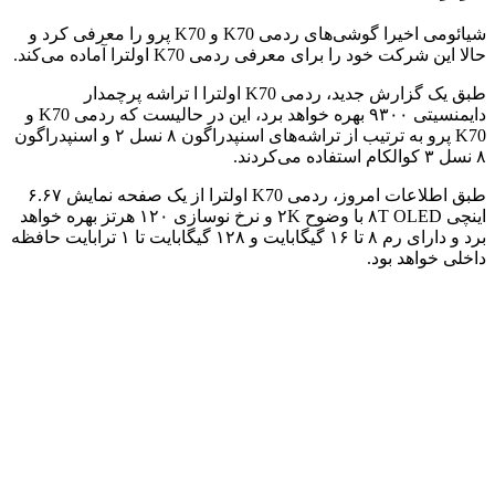
شیائومی اخیرا گوشی‌های ردمی K70 و K70 پرو را معرفی کرد و
حالا این شرکت خود را برای معرفی ردمی K70 اولترا آماده می‌کند.
طبق یک گزارش جدید، ردمی K70 اولترا ا تراشه پرچمدار
دایمنسیتی ۹۳۰۰ بهره خواهد برد، این در حالیست که ردمی K70 و
K70 پرو به ترتیب از تراشه‌های اسنپدراگون ۸ نسل ۲ و اسنپدراگون
۸ نسل ۳ کوالکام استفاده می‌کردند.
طبق اطلاعات امروز، ردمی K70 اولترا از یک صفحه نمایش ۶.۶۷
اینچی ۸T OLED با وضوح ۲K و نرخ نوسازی ۱۲۰ هرتز بهره خواهد
برد و دارای رم ۸ تا ۱۶ گیگابایت و ۱۲۸ گیگابایت تا ۱ ترابایت حافظه
داخلی خواهد بود.