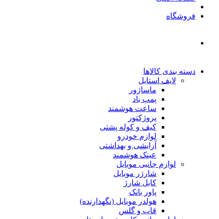
فروشگاه
دسته بندی کالاها
لایف استایل
ماساژور
پمپ باد
ساعت هوشمند
پروژکتور
کیف و کوله پشتی
لوازم خودرو
آرایشی و بهداشتی
عینک هوشمند
لوازم جانبی موبایل
شارژر موبایل
کابل شارژ
پاور بانک
هولدر موبایل (نگهدارنده)
قاب و گلس