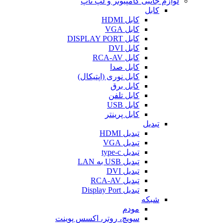
لوازم جانبی کامپیوتر و لپ تاپ
کابل
کابل HDMI
کابل VGA
کابل DISPLAY PORT
کابل DVI
کابل RCA-AV
کابل صدا
کابل نوری (اپتیکال)
کابل برق
کابل تلفن
کابل USB
کابل پرینتر
تبدیل
تبدیل HDMI
تبدیل VGA
تبدیل type-c
تبدیل USB به LAN
تبدیل DVI
تبدیل RCA-AV
تبدیل Display Port
شبکه
مودم
سویچ، روتر، اکسس پوینت