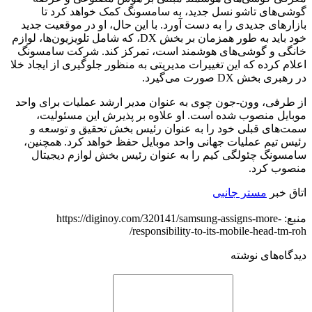
گوشی‌های تاشو نسل جدید، به سامسونگ کمک خواهد کرد تا
بازارهای جدیدی را به دست آورد. با این حال، او در موقعیت جدید
خود باید به طور همزمان بر بخش DX، که شامل تلویزیون‌ها، لوازم
خانگی و گوشی‌های هوشمند است، تمرکز کند. شرکت سامسونگ
اعلام کرده که این تغییرات مدیریتی به منظور جلوگیری از ایجاد خلا
در رهبری بخش DX صورت می‌گیرد.
از طرفی، وون-جون چوی به عنوان مدیر ارشد عملیات برای واحد
موبایل منصوب شده است. او علاوه بر پذیرش این مسئولیت،
سمت‌های قبلی خود را به عنوان رئیس بخش تحقیق و توسعه و
رئیس تیم عملیات جهانی واحد موبایل حفظ خواهد کرد. همچنین،
سامسونگ چئولگی کیم را به عنوان رئیس بخش لوازم دیجیتال
منصوب کرد.
اتاق خبر
مستر جانبی
منبع: https://diginoy.com/320141/samsung-assigns-more-
responsibility-to-its-mobile-head-tm-roh/
دیدگاه‌های نوشته