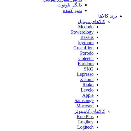
دانگل بلوتوث
تمیز کننده
برند کالاها
کالاهای موبایل
Mcdodo
Powerology
Baseus
joyroom
GreenLion
Porodo
Coteetci
Earldom
SKG
Lepresso
Xiaomi
Rtako
Levelo
Apple
Samsunge
Mocoson
کالاهای کامپیوتر
KnetPlus
Logikey
Logitech