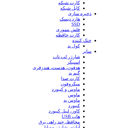
کارت شبکه
کابل شبکه
ذخیره سازی
هارد دیسک
SSD
فلش مموری
کارت حافظه
خنک کننده
کول پد
سایر
شارژر لپ تاپ
اسپیکر
هدفون، هدست، هندزفری
گیم پد
کارت صدا
میکروفون
ماوس و کیبورد
ماوس
ماوس پد
کیبورد
کاور، لیبل کیبورد
هاب USB
محافظ، چند راهی برق
آداپتور شارژر موبایل