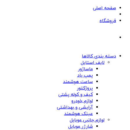
صفحه اصلی
فروشگاه
دسته بندی کالاها
لایف استایل
ماساژور
پمپ باد
ساعت هوشمند
پروژکتور
کیف و کوله پشتی
لوازم خودرو
آرایشی و بهداشتی
عینک هوشمند
لوازم جانبی موبایل
شارژر موبایل