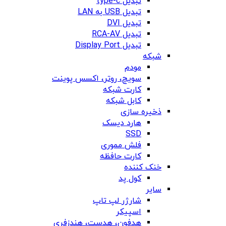
تبدیل type-c
تبدیل USB به LAN
تبدیل DVI
تبدیل RCA-AV
تبدیل Display Port
شبکه
مودم
سویچ، روتر، اکسس پوینت
کارت شبکه
کابل شبکه
ذخیره سازی
هارد دیسک
SSD
فلش مموری
کارت حافظه
خنک کننده
کول پد
سایر
شارژر لپ تاپ
اسپیکر
هدفون، هدست، هندزفری