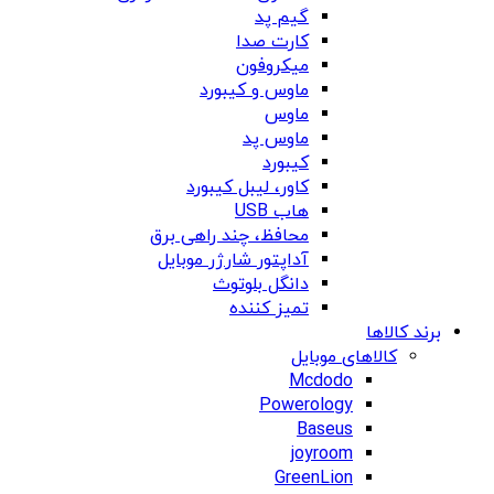
گیم پد
کارت صدا
میکروفون
ماوس و کیبورد
ماوس
ماوس پد
کیبورد
کاور، لیبل کیبورد
هاب USB
محافظ، چند راهی برق
آداپتور شارژر موبایل
دانگل بلوتوث
تمیز کننده
برند کالاها
کالاهای موبایل
Mcdodo
Powerology
Baseus
joyroom
GreenLion