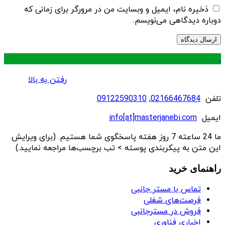
ذخیره نام، ایمیل و وبسایت من در مرورگر برای زمانی که
دوباره دیدگاهی می‌نویسم.
.
رفتن به بالا
تلفن
02166467684
,
09122590310
ایمیل
info[at]masterjanebi.com
ما 24 ساعته 7 روز هفته پاسخگوی شما هستیم. (برای ویرایش
این متن به پیکربندی پوسته > تب برچسب‌ها مراجعه نمایید.)
راهنمای خرید
تماس با مستر جانبی
فرصت‌های شغلی
فروش در مسترجانبی
اخباری فناوری