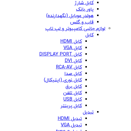
کابل شارژ
پاور بانک
هولدر موبایل (نگهدارنده)
قاب و گلس
لوازم جانبی کامپیوتر و لپ تاپ
کابل
کابل HDMI
کابل VGA
کابل DISPLAY PORT
کابل DVI
کابل RCA-AV
کابل صدا
کابل نوری (اپتیکال)
کابل برق
کابل تلفن
کابل USB
کابل پرینتر
تبدیل
تبدیل HDMI
تبدیل VGA