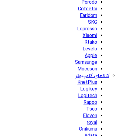
Porodo
Coteetci
Earldom
SKG
Lepresso
Xiaomi
Rtako
Levelo
Apple
Samsunge
Mocoson
کالاهای کامپیوتر
KnetPlus
Logikey
Logitech
Rapoo
Tsco
Eleven
royal
Onikuma