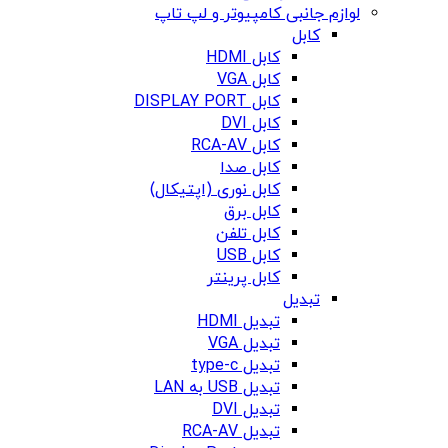
لوازم جانبی کامپیوتر و لپ تاپ
کابل
کابل HDMI
کابل VGA
کابل DISPLAY PORT
کابل DVI
کابل RCA-AV
کابل صدا
کابل نوری (اپتیکال)
کابل برق
کابل تلفن
کابل USB
کابل پرینتر
تبدیل
تبدیل HDMI
تبدیل VGA
تبدیل type-c
تبدیل USB به LAN
تبدیل DVI
تبدیل RCA-AV