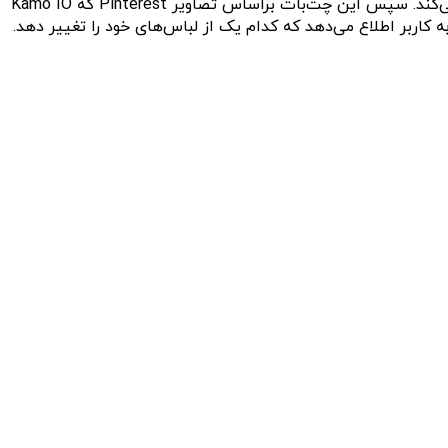
برای انجام این کار، یک دوربین ESP32-CAM به آینه متصل شده است که از کاربر عکس می‌گیرد و جزئیات را برای ChatGPT ارسال می‌کند. سپس این چت‌بات براساس تصاویر Pinterest که Kamo IO
ن ساخت چنین وسیله‌ای در خانه چندان دشوار نخواهد بود. با این حال، او با
گر می‌خواهید این کار را انجام دهید، برنامه منتشر شده موجب
اگر قصد دارید درباره نحوه ساخت آینه الکترونیکی خودتان بیشتر بدانید، لازم به ذکر است که این نوع آینه‌ها بسیار رایج‌تر از آن چیزی هستند که فکر می‌کنید. به‌عنوان مثال، آینه‌ای به نام ” magic
استفاده شده است که علاوه‌بر منعکس کردن تصاویر خودتان، اجازه