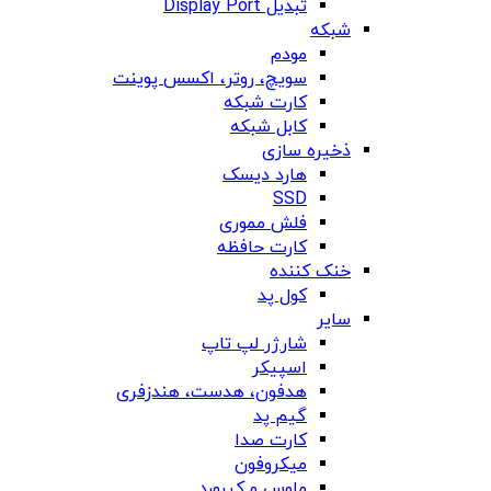
تبدیل Display Port
شبکه
مودم
سویچ، روتر، اکسس پوینت
کارت شبکه
کابل شبکه
ذخیره سازی
هارد دیسک
SSD
فلش مموری
کارت حافظه
خنک کننده
کول پد
سایر
شارژر لپ تاپ
اسپیکر
هدفون، هدست، هندزفری
گیم پد
کارت صدا
میکروفون
ماوس و کیبورد