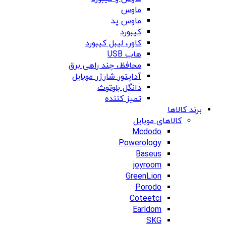
ماوس
ماوس پد
کیبورد
کاور، لیبل کیبورد
هاب USB
محافظ، چند راهی برق
آداپتور شارژر موبایل
دانگل بلوتوث
تمیز کننده
برند کالاها
کالاهای موبایل
Mcdodo
Powerology
Baseus
joyroom
GreenLion
Porodo
Coteetci
Earldom
SKG