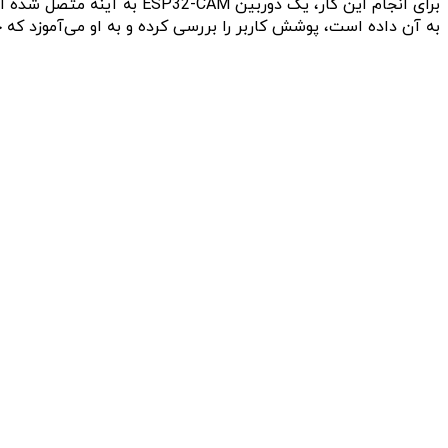
به آن داده است، پوشش کاربر را بررسی کرده و به او می‌آموزد که چه نوع سبکی را دنبال کند. در نهایت، ChatGPT به نتیجه می‌رس
سازنده این آینده، یعنی Kamo IO تمام ک
انتشار یک برنامه وب که عکس می‌گیرد و نظر صادقانه‌ای در مورد آن
خواهد شد زمان کمتری صرف کنید.
mirror” وجود دارد که می‌تواند اطلاعات اضافی را به شما نمای
می‌دهند کارهای جالبی با آن‌ها انجام دهید.
اتاق خبر
مستر جانبی
منبع: https://diginoy.com/325046/this-diy-ai-enhanced-mirror/
دیدگاه‌های نوشته