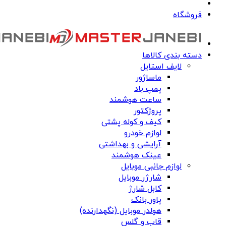
فروشگاه
دسته بندی کالاها
لایف استایل
ماساژور
پمپ باد
ساعت هوشمند
پروژکتور
کیف و کوله پشتی
لوازم خودرو
آرایشی و بهداشتی
عینک هوشمند
لوازم جانبی موبایل
شارژر موبایل
کابل شارژ
پاور بانک
هولدر موبایل (نگهدارنده)
قاب و گلس