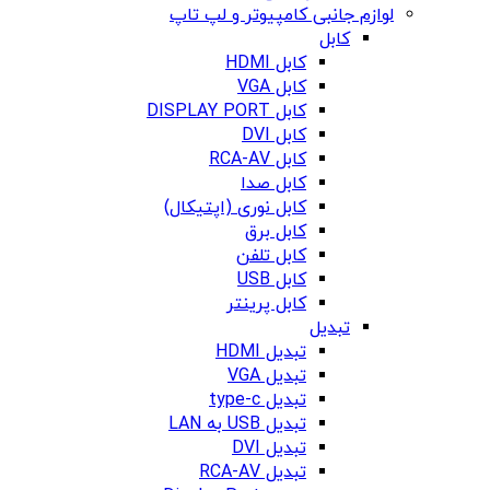
لوازم جانبی کامپیوتر و لپ تاپ
کابل
کابل HDMI
کابل VGA
کابل DISPLAY PORT
کابل DVI
کابل RCA-AV
کابل صدا
کابل نوری (اپتیکال)
کابل برق
کابل تلفن
کابل USB
کابل پرینتر
تبدیل
تبدیل HDMI
تبدیل VGA
تبدیل type-c
تبدیل USB به LAN
تبدیل DVI
تبدیل RCA-AV