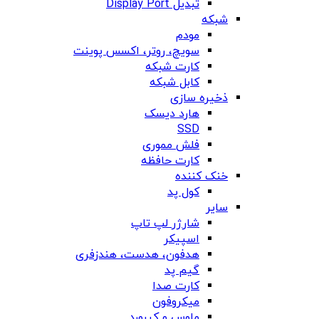
تبدیل Display Port
شبکه
مودم
سویچ، روتر، اکسس پوینت
کارت شبکه
کابل شبکه
ذخیره سازی
هارد دیسک
SSD
فلش مموری
کارت حافظه
خنک کننده
کول پد
سایر
شارژر لپ تاپ
اسپیکر
هدفون، هدست، هندزفری
گیم پد
کارت صدا
میکروفون
ماوس و کیبورد