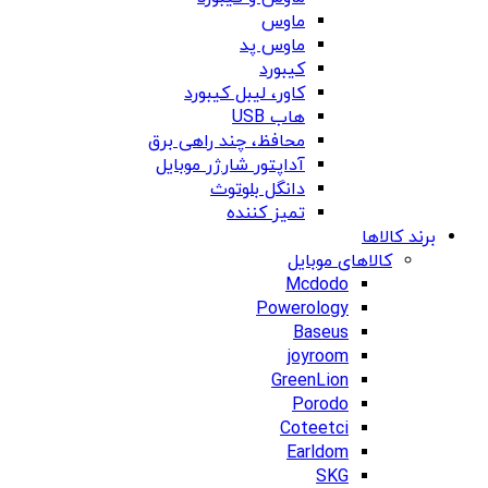
ماوس
ماوس پد
کیبورد
کاور، لیبل کیبورد
هاب USB
محافظ، چند راهی برق
آداپتور شارژر موبایل
دانگل بلوتوث
تمیز کننده
برند کالاها
کالاهای موبایل
Mcdodo
Powerology
Baseus
joyroom
GreenLion
Porodo
Coteetci
Earldom
SKG