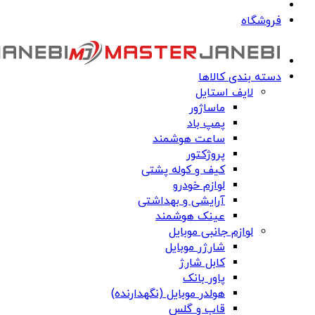
فروشگاه
دسته بندی کالاها
لایف استایل
ماساژور
پمپ باد
ساعت هوشمند
پروژکتور
کیف و کوله پشتی
لوازم خودرو
آرایشی و بهداشتی
عینک هوشمند
لوازم جانبی موبایل
شارژر موبایل
کابل شارژ
پاور بانک
هولدر موبایل (نگهدارنده)
قاب و گلس